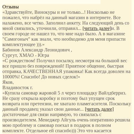
Отзывы
«Здравствуйте, Винокуры и не только...! Нисколько не
пожалел, что набрёл на данный магазин в интернете. Все
налажено, все четко. Заполнил анкету. На следующий день со
мной связались, уточнили, отправил
...
[читать далее]
и. В
своем городе не нашел то, что мне надо было. А в магазине
"Самогоныч" как знали, что необходимо для меня припасти
комплектующее ))).
»
Бабинов Александр Леонидович
,
Сургут, ХМАО - Югра
«С рождеством! Получил посылку, несмотря на большой вес
все пришло без повреждений! Приятное общение, быстрая
отправка, КАЧЕСТВЕННАЯ упаковка! Как всегда доволен на
10000%! Спасибо! До новых сделок!»
Яков
,
Владивосток г.
«Купила самовар жаровой 5 л через площадку Вайлдберриз.
Не сразу открыла коробку и поэтому был упущен срок
возврата или претензии, не хватало пламегасителя. Поскольку
данный продавец указал свои данные
...
[читать далее]
достаточные для связи напрямую, то связалась с
производителем. Менеджер Айгуль очень оперативно решила
мою проблему и самовар поехал в подарок в полном
комплекте. Отдельное ей спасибо))) Это что касается