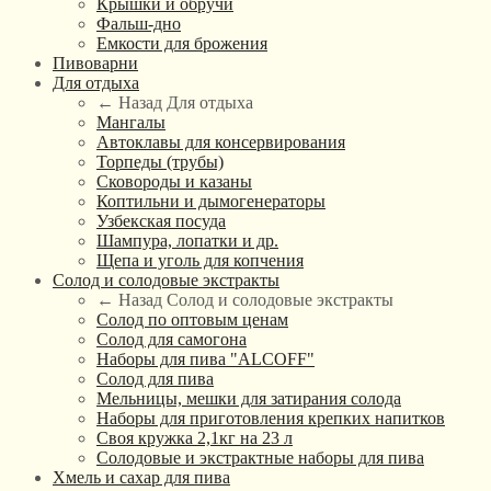
Крышки и обручи
Фальш-дно
Емкости для брожения
Пивоварни
Для отдыха
← Назад
Для отдыха
Мангалы
Автоклавы для консервирования
Торпеды (трубы)
Сковороды и казаны
Коптильни и дымогенераторы
Узбекская посуда
Шампура, лопатки и др.
Щепа и уголь для копчения
Солод и солодовые экстракты
← Назад
Солод и солодовые экстракты
Солод по оптовым ценам
Солод для самогона
Наборы для пива "ALCOFF"
Солод для пива
Мельницы, мешки для затирания солода
Наборы для приготовления крепких напитков
Своя кружка 2,1кг на 23 л
Солодовые и экстрактные наборы для пива
Хмель и сахар для пива