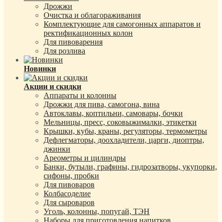
Дрожжи
Очистка и облагораживания
Комплектующие для самогонных аппаратов и
ректификационных колон
Для пивоварения
Для розлива
Новинки
Акции и скидки
Аппараты и колонны
Дрожжи для пива, самогона, вина
Автоклавы, коптильни, самовары, бочки
Мельницы, пресс, соковыжималки, этикетки
Крышки, кубы, краны, регуляторы, термометры
Дефлегматоры, доохладители, царги, диоптры,
джинки
Ареометры и цилиндры
Банки, бутыли, графины, гидрозатворы, укупорки,
сифоны, пробки
Для пивоваров
Колбасоделие
Для сыроваров
Уголь, колонны, попугай, ТЭН
Наборы для приготовления напитков