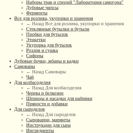
Наборы трав и специй "Лаборатория самогона"
Дубовые чипсы
Ферменты
Все для розлива, укупорки и хранения
← Назад
Все для розлива, укупорки и хранения
Стеклянные бутылки и бутыли
Пробки для бутылок
Этикетки
Укупорка для бутылок
Розлив и сушка
Сифоны
Дубовые бочки, жбаны и кадки
Самовары
← Назад
Самовары
Чай
Для колбасоделия
← Назад
Для колбасоделия
Черева и белкозин
Шприцы и насадки для набивки
Пряности и добавки
Для сыроделов
← Назад
Для сыроделов
Сыроварни, мармиты
Инструкции для сыра
Ингредиенты