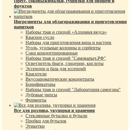
Пресс, соковыжималки, сушилки для овощей и
фруктов
Ингредиенты для облагораживания и приготовления
напитков
Наборы трав и специй «Алхимия вкуса»
Квасное сусло
Наборы для приготовления вина и настоек
Уголь, угольные колонны и сорбенты
Соки концентрированные
Наборы трав и специй "Самоварыч.РФ"
Осветлитель браги, глицерин, кислоты
Эссенции и база для эссенций
Красители
Вкусоароматические концентраты
Бонификаторы
Наборы трав и специй "Лаборатория самогона"
Дубовые чипсы
Ферменты
Все для розлива, укупорки и хранения
Стеклянные бутылки и бутыли
Пробки для бутылок
Этикетки