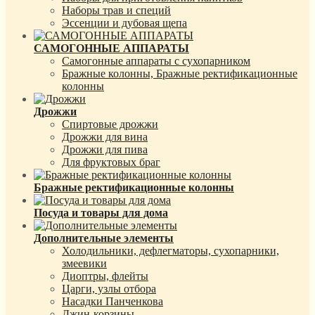
Наборы трав и специй
Эссенции и дубовая щепа
САМОГОННЫЕ АППАРАТЫ
Самогонные аппараты с сухопарником
Бражные колонны, Бражные ректификационные
колонны
Дрожжи
Спиртовые дрожжи
Дрожжи для вина
Дрожжи для пива
Для фруктовых браг
Бражные ректификационные колонны
Посуда и товары для дома
Дополнительные элементы
Холодильники, дефлегматоры, сухопарники,
змеевики
Диоптры, флейты
Царги, узлы отбора
Насадки Панченкова
Джин-корзины