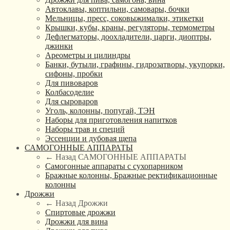
Автоклавы, коптильни, самовары, бочки
Мельницы, пресс, соковыжималки, этикетки
Крышки, кубы, краны, регуляторы, термометры
Дефлегматоры, доохладители, царги, диоптры,
джинки
Ареометры и цилиндры
Банки, бутыли, графины, гидрозатворы, укупорки,
сифоны, пробки
Для пивоваров
Колбасоделие
Для сыроваров
Уголь, колонны, попугай, ТЭН
Наборы для приготовления напитков
Наборы трав и специй
Эссенции и дубовая щепа
САМОГОННЫЕ АППАРАТЫ
← Назад
САМОГОННЫЕ АППАРАТЫ
Самогонные аппараты с сухопарником
Бражные колонны, Бражные ректификационные
колонны
Дрожжи
← Назад
Дрожжи
Спиртовые дрожжи
Дрожжи для вина