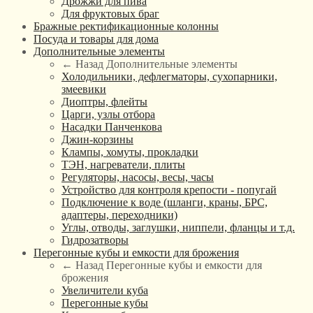
Дрожжи для пива
Для фруктовых браг
Бражные ректификационные колонны
Посуда и товары для дома
Дополнительные элементы
← Назад
Дополнительные элементы
Холодильники, дефлегматоры, сухопарники,
змеевики
Диоптры, флейты
Царги, узлы отбора
Насадки Панченкова
Джин-корзины
Клампы, хомуты, прокладки
ТЭН, нагреватели, плиты
Регуляторы, насосы, весы, часы
Устройство для контроля крепости - попугай
Подключение к воде (шланги, краны, БРС,
адаптеры, переходники)
Углы, отводы, заглушки, ниппели, фланцы и т.д.
Гидрозатворы
Перегонные кубы и емкости для брожения
← Назад
Перегонные кубы и емкости для
брожения
Увеличители куба
Перегонные кубы