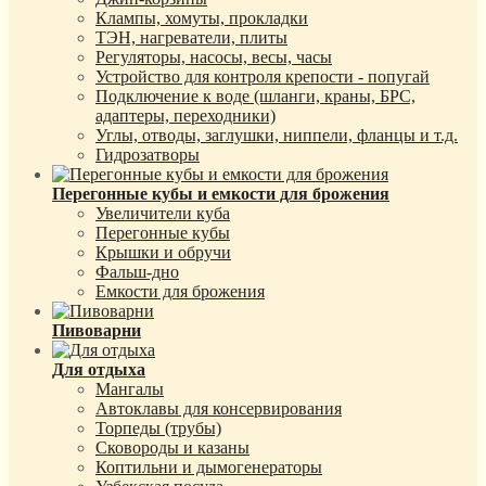
Клампы, хомуты, прокладки
ТЭН, нагреватели, плиты
Регуляторы, насосы, весы, часы
Устройство для контроля крепости - попугай
Подключение к воде (шланги, краны, БРС,
адаптеры, переходники)
Углы, отводы, заглушки, ниппели, фланцы и т.д.
Гидрозатворы
Перегонные кубы и емкости для брожения
Увеличители куба
Перегонные кубы
Крышки и обручи
Фальш-дно
Емкости для брожения
Пивоварни
Для отдыха
Мангалы
Автоклавы для консервирования
Торпеды (трубы)
Сковороды и казаны
Коптильни и дымогенераторы