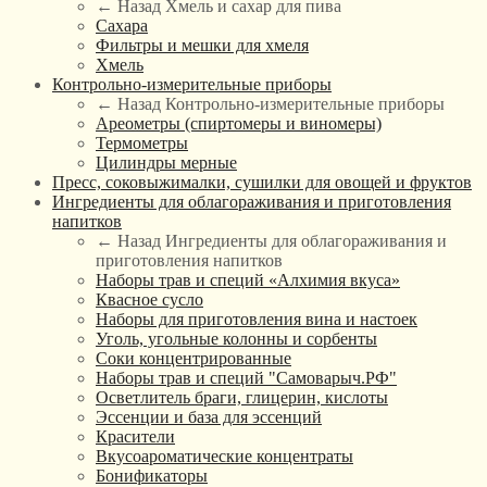
← Назад
Хмель и сахар для пива
Сахара
Фильтры и мешки для хмеля
Хмель
Контрольно-измерительные приборы
← Назад
Контрольно-измерительные приборы
Ареометры (спиртомеры и виномеры)
Термометры
Цилиндры мерные
Пресс, соковыжималки, сушилки для овощей и фруктов
Ингредиенты для облагораживания и приготовления
напитков
← Назад
Ингредиенты для облагораживания и
приготовления напитков
Наборы трав и специй «Алхимия вкуса»
Квасное сусло
Наборы для приготовления вина и настоек
Уголь, угольные колонны и сорбенты
Соки концентрированные
Наборы трав и специй "Самоварыч.РФ"
Осветлитель браги, глицерин, кислоты
Эссенции и база для эссенций
Красители
Вкусоароматические концентраты
Бонификаторы