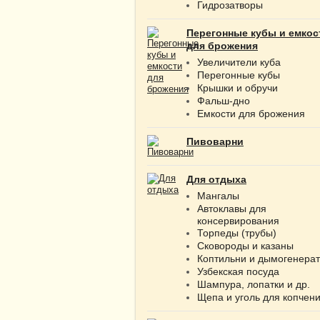
Гидрозатворы
Перегонные кубы и емкос
для брожения
Увеличители куба
Перегонные кубы
Крышки и обручи
Фальш-дно
Емкости для брожения
Пивоварни
Для отдыха
Мангалы
Автоклавы для
консервирования
Торпеды (трубы)
Сковороды и казаны
Коптильни и дымогенера
Узбекская посуда
Шампура, лопатки и др.
Щепа и уголь для копчен