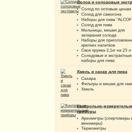
Солод и солодовые экст
Солод по оптовым ценам
Солод для самогона
Наборы для пива "ALCOF
Солод для пива
Мельницы, мешки для
затирания солода
Наборы для приготовлен
крепких напитков
Своя кружка 2,1кг на 23 л
Солодовые и экстрактные
наборы для пива
Хмель и сахар для пива
Сахара
Фильтры и мешки для хм
Хмель
Контрольно-измерительн
приборы
Ареометры (спиртомеры 
виномеры)
Термометры