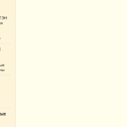
 ТЭН
ия
а
Ы
ные
нны
ные