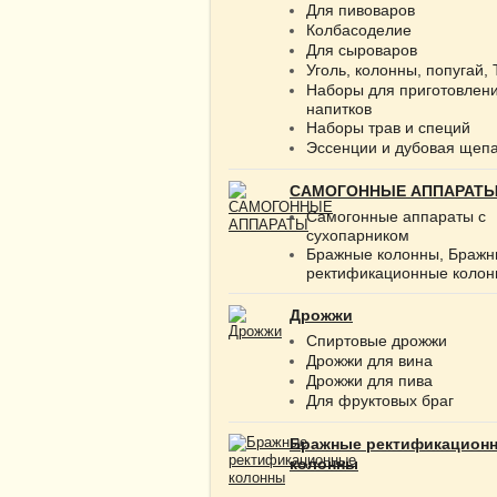
Для пивоваров
Колбасоделие
Для сыроваров
Уголь, колонны, попугай,
Наборы для приготовлен
напитков
Наборы трав и специй
Эссенции и дубовая щеп
САМОГОННЫЕ АППАРАТ
Самогонные аппараты с
сухопарником
Бражные колонны, Браж
ректификационные коло
Дрожжи
Спиртовые дрожжи
Дрожжи для вина
Дрожжи для пива
Для фруктовых браг
Бражные ректификацион
колонны