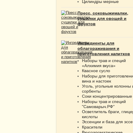
Цилиндры мерные
Пресс, соковыжималки,
сушилки для овощей и
фруктов
Ингредиенты для
облагораживания и
приготовления напитков
Наборы трав и специй
«Алхимия вкуса»
Квасное сусло
Наборы для приготовлен
вина и настоек
Уголь, угольные колонны 
сорбенты
Соки концентрированные
Наборы трав и специй
"Самоварыч.РФ"
Осветлитель браги, глице
кислоты
Эссенции и база для эсс
Красители
Вкусоароматические