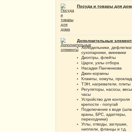
Посуда и товары для дом
Дополнительные элемен
Холодильники, дефлегма
сухопарники, змеевики
Диоптры, флейты
Царги, узлы отбора
Насадки Панченкова
Джин-корзины
Клампы, хомуты, проклад
ТЭН, нагреватели, плиты
Регуляторы, насосы, весы
часы
Устройство для контроля
крепости - попугай
Подключение к воде (шла
краны, БРС, адаптеры,
переходники)
Углы, отводы, заглушки,
ниппели, фланцы и т.д.