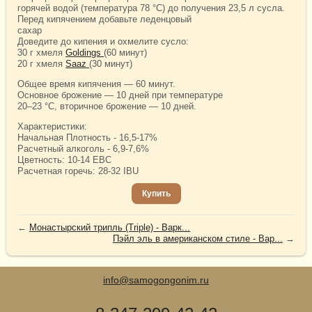
горячей водой (температура 78 °C) до получения 23,5 л сусла.
Перед кипячением добавьте леденцовый
сахар
Доведите до кипения и охмелите сусло:
30 г хмеля
Goldings
(60 минут)
20 г хмеля
Saaz
(30 минут)
Общее время кипячения — 60 минут.
Основное брожение — 10 дней при температуре
20–23 °C, вторичное брожение — 10 дней.
Характеристики:
Начальная Плотность - 16,5-17%
Расчетный алкоголь - 6,9-7,6%
Цветность: 10-14 EBC
Расчетная горечь: 28-32 IBU
Купить
←
Монастырский трипль (Triple) - Варк...
Пэйл эль в американском стиле - Вар...
→
info@samogongonim.ru