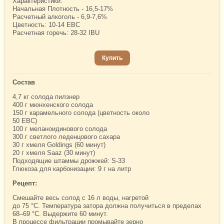
Характеристики:
Начальная Плотность - 16,5-17%
Расчетный алкоголь - 6,9-7,6%
Цветность: 10-14 EBC
Расчетная горечь: 28-32 IBU
Купить
Состав
4,7 кг солода пилзнер
400 г мюнхенского солода
150 г карамельного солода (цветность около
50 EBC)
100 г меланоидинового солода
300 г светлого леденцового сахара
30 г хмеля Goldings (60 минут)
20 г хмеля Saaz (30 минут)
Подходящие штаммы дрожжей: S-33
Глюкоза для карбонизации: 9 г на литр
Рецепт:
Смешайте весь солод с 16 л воды, нагретой
до 75 °C. Температура затора должна получиться в пределах
68–69 °C. Выдержите 60 минут.
В процессе фильтрации промывайте зерно