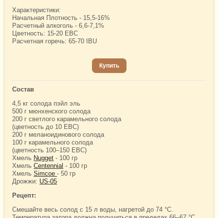
Характеристики:
Начальная Плотность - 15,5-16%
Расчетный алкоголь - 6,6-7,1%
Цветность: 15-20 EBC
Расчетная горечь: 65-70 IBU
Купить
Состав
4,5 кг солода пэйл эль
500 г мюнхенского солода
200 г светлого карамельного солода
(цветность до 10 EBC)
200 г меланоидинового солода
100 г карамельного солода
(цветность 100–150 EBC)
Хмель
Nugget
- 100 гр
Хмель
Centennial
- 100 гр
Хмель
Simcoe
- 50 гр
Дрожжи:
US-05
Рецепт:
Смешайте весь солод с 15 л воды, нагретой до 74 °C.
Температура затора должна получиться в пределах 66–67 °C.