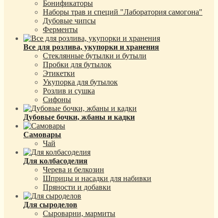
Бонификаторы
Наборы трав и специй "Лаборатория самогона"
Дубовые чипсы
Ферменты
Все для розлива, укупорки и хранения
Стеклянные бутылки и бутыли
Пробки для бутылок
Этикетки
Укупорка для бутылок
Розлив и сушка
Сифоны
Дубовые бочки, жбаны и кадки
Самовары
Чай
Для колбасоделия
Черева и белкозин
Шприцы и насадки для набивки
Пряности и добавки
Для сыроделов
Сыроварни, мармиты