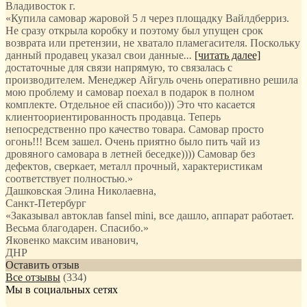
Владивосток г.
«Купила самовар жаровой 5 л через площадку Вайлдберриз.
Не сразу открыла коробку и поэтому был упущен срок
возврата или претензии, не хватало пламегасителя. Поскольку
данный продавец указал свои данные
...
[читать далее]
достаточные для связи напрямую, то связалась с
производителем. Менеджер Айгуль очень оперативно решила
мою проблему и самовар поехал в подарок в полном
комплекте. Отдельное ей спасибо))) Это что касается
клиентоориентированность продавца. Теперь
непосредственно про качество товара. Самовар просто
огонь!!! Всем зашел. Очень приятно было пить чай из
дровяного самовара в летней беседке)))) Самовар без
дефектов, сверкает, металл прочный, характеристикам
соответствует полностью.
»
Дашковская Элина Николаевна
,
Санкт-Петербург
«Заказывал автоклав fansel mini, все дашло, аппарат работает.
Весьма благодарен. Спасибо.»
Яковенко максим иванович
,
ДНР
Оставить отзыв
Все отзывы
(334)
Мы в социальных сетях