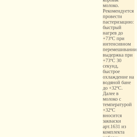
молоко.
Рекомендуется
провести
пастеризацию:
быстрый
нагрев до
+73ºС при
интенсивном
перемешивании
выдержка при
+73ºС 30
секунд,
быстрое
охлаждение на
водяной бане
до +32ºС.
Далее в
молоко с
температурой
+32ºС
вносится
закваски
арт.1631 из
комплекта