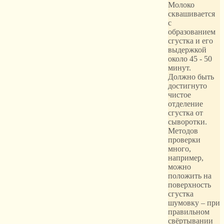
Молоко
сквашивается
с
образованием
сгустка и его
выдержкой
около 45 - 50
минут.
Должно быть
достигнуто
чистое
отделение
сгустка от
сыворотки.
Методов
проверки
много,
например,
можно
положить на
поверхность
сгустка
шумовку – при
правильном
свёртывании