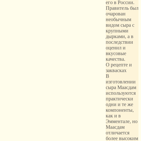
его в России.
Правитель был
очарован
необычным
видом сыра с
крупными
дырками, а в
последствии
оценил и
вкусовые
качества.
О рецепте и
заквасках
В
изготовлении
сыра Маасдам
используются
практически
одни и те же
компоненты,
как и в
Эмментале, но
Маасдам
отличается
более высоким