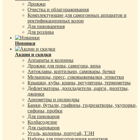
Дрожжи
Очистка и облагораживания
Комплектующие для самогонных аппаратов и
ректификационных колон
Для пивоварения
Для розлива
Новинки
Акции и скидки
Аппараты и колонны
Дрожжи для пива, самогона, вина
Автоклавы, коптильни, самовары, бочки
Мельницы, пресс, соковыжималки, этикетки
Крышки, кубы, краны, регуляторы, термометры
Дефлегматоры, доохладители, царги, диоптры,
джинки
Ареометры и цилиндры
Банки, бутыли, графины, гидрозатворы, укупорки,
сифоны, пробки
Для пивоваров
Колбасоделие
Для сыроваров
Уголь, колонны, попугай, ТЭН
Наборы для приготовления напитков