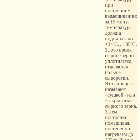
при
постоянном
вымешивании:
за 15 минут
температура
должна
подняться до
+34ºС…+35ºС.
За это время
сырное зерно
уплотняется,
отделяется
больше
сыворотки.
Этот процесс
называют
«сушкой» или
«закрытием»
сырного зерна.
Затем,
постоянно
помешивая,
постепенно
нагреваем до
42° за 30 мин.