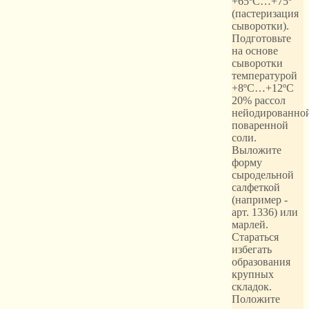
+65ºС…+75º
(пастеризация
сыворотки).
Подготовьте
на основе
сыворотки
температурой
+8ºС…+12ºС
20% рассол
нейодированно
поваренной
соли.
Выложите
форму
сыродельной
салфеткой
(например -
арт. 1336) или
марлей.
Стараться
избегать
образования
крупных
складок.
Положите