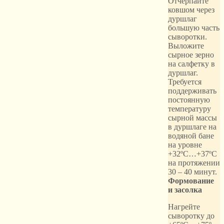
Отчерпайте
ковшом через
дуршлаг
большую часть
сыворотки.
Выложите
сырное зерно
на салфетку в
дуршлаг.
Требуется
поддерживать
постоянную
температуру
сырной массы
в дуршлаге на
водяной бане
на уровне
+32ºС…+37ºС
на протяжении
30 – 40 минут.
Формование
и засолка
Нагрейте
сыворотку до