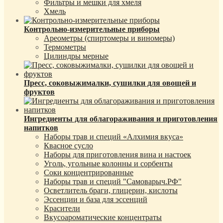
Фильтры и мешки для хмеля
Хмель
Контрольно-измерительные приборы
Ареометры (спиртомеры и виномеры)
Термометры
Цилиндры мерные
Пресс, соковыжималки, сушилки для овощей и
фруктов
Ингредиенты для облагораживания и приготовления
напитков
Наборы трав и специй «Алхимия вкуса»
Квасное сусло
Наборы для приготовления вина и настоек
Уголь, угольные колонны и сорбенты
Соки концентрированные
Наборы трав и специй "Самоварыч.РФ"
Осветлитель браги, глицерин, кислоты
Эссенции и база для эссенций
Красители
Вкусоароматические концентраты