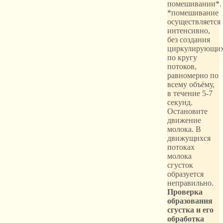
помешивании*.
*помешивание
осуществляется
интенсивно,
без создания
циркулирующи
по кругу
потоков,
равномерно по
всему объёму,
в течение 5-7
секунд.
Остановите
движение
молока. В
движущихся
потоках
молока
сгусток
образуется
неправильно.
Проверка
образования
сгустка и его
обработка