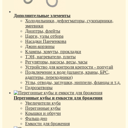
Дополнительные элементы
Холодильники, дефлегматоры, сухопарники,
змеевики
Диоптры, флейты
Царги, узлы отбора
Насадки Панченкова
Джин-корзины
Клампы, хомуты, прокладки
ТЭН, нагреватели, плиты
Регуляторы, насосы, весы, часы
Устройство для контроля крепости - попугай
Подключение к воде (шланги, краны, БРС,
адаптеры, переходники)
Углы, отводы, заглушки, ниппели, фланцы и т.д.
Гидрозатворы
Перегонные кубы и емкости для брожения
Увеличители куба
Перегонные кубы
Крышки и обручи
Фальш-дно
Емкости для брожения