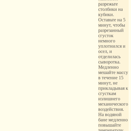
разрежьте
столбики на
кубики.
Оставьте на 5
минут, чтобы
разрезанный
сгусток
немного
уплотнился и
осел, и
отделилась
сыворотка.
Медленно
мешайте массу
в течение 15
минут, не
прикладывая к
сгусткам
излишнего
механического
воздействия.
На водяной
бане медленно
повышайте
температуру