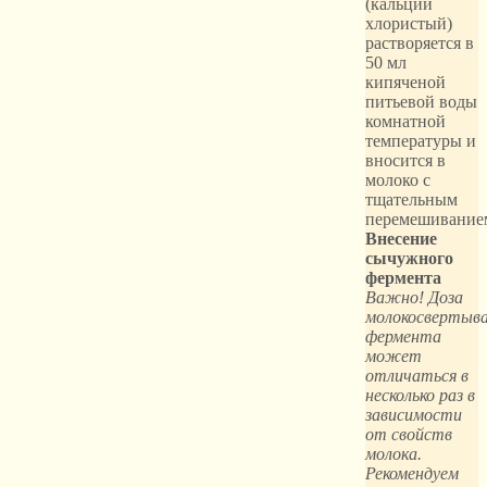
(кальций
хлористый)
растворяется в
50 мл
кипяченой
питьевой воды
комнатной
температуры и
вносится в
молоко с
тщательным
перемешивание
Внесение
сычужного
фермента
Важно! Доза
молокосвертыв
фермента
может
отличаться в
несколько раз в
зависимости
от свойств
молока.
Рекомендуем