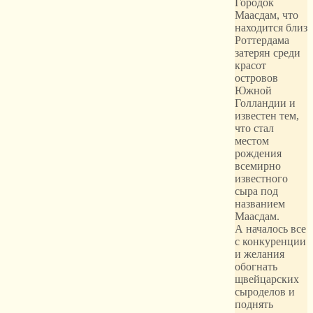
Городок
Маасдам, что
находится близ
Роттердама
затерян среди
красот
островов
Южной
Голландии и
известен тем,
что стал
местом
рождения
всемирно
известного
сыра под
названием
Маасдам.
А началось все
с конкуренции
и желания
обогнать
щвейцарских
сыроделов и
поднять