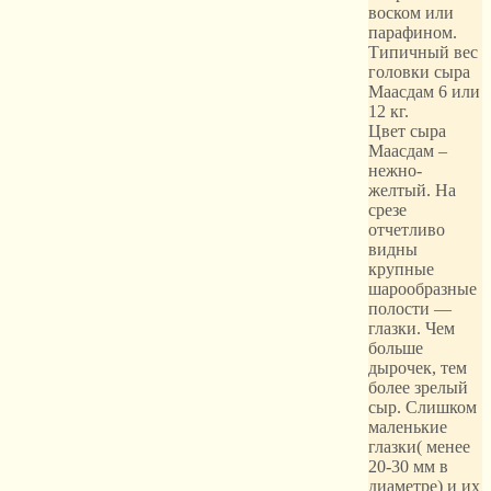
воском или
парафином.
Типичный вес
головки сыра
Маасдам 6 или
12 кг.
Цвет сыра
Маасдам –
нежно-
желтый. На
срезе
отчетливо
видны
крупные
шарообразные
полости —
глазки. Чем
больше
дырочек, тем
более зрелый
сыр. Слишком
маленькие
глазки( менее
20-30 мм в
диаметре) и их