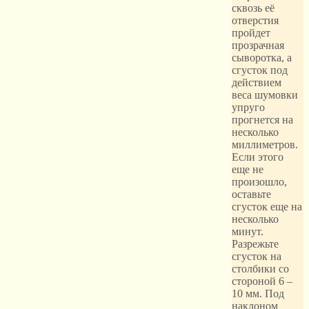
сквозь её
отверстия
пройдет
прозрачная
сыворотка, а
сгусток под
действием
веса шумовки
упруго
прогнется на
несколько
миллиметров.
Если этого
еще не
произошло,
оставьте
сгусток еще на
несколько
минут.
Разрежьте
сгусток на
столбики со
стороной 6 –
10 мм. Под
наклоном