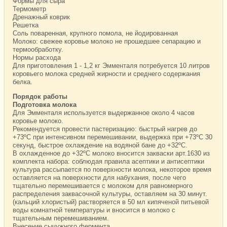
Формы для сыра
Термометр
Дренажный коврик
Решетка
Соль поваренная, крупного помола, не йодированная
Молоко: свежее коровье молоко не прошедшее сепарацию и
термообработку.
Нормы расхода
Для приготовления 1 - 1,2 кг Эмменталя потребуется 10 литров
коровьего молока средней жирности и среднего содержания
белка.
Порядок работы
Подготовка молока
Для Эмменталя используется выдержанное около 4 часов
коровье молоко.
Рекомендуется провести пастеризацию: быстрый нагрев до
+73ºС при интенсивном перемешивании, выдержка при +73ºС 30
секунд, быстрое охлаждение на водяной бане до +32ºС.
В охлажденное до +32ºС молоко вносится закваски арт.1630 из
комплекта набора: соблюдая правила асептики и антисептики
культура рассыпается по поверхности молока, некоторое время
оставляется на поверхности для набухания, после чего
тщательно перемешивается с молоком для равномерного
распределения заквасочной культуры, оставляем на 30 минут.
(кальций хлористый) растворяется в 50 мл кипяченой питьевой
воды комнатной температуры и вносится в молоко с
тщательным перемешиванием.
Внесение сычужного фермента