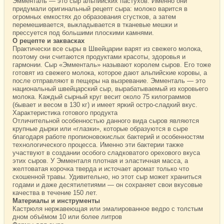
Эмменталь — это сыр альпийских пастухов. Именно они
придумали оригинальный рецепт сыра: молоко варится в
огромных емкостях до образования сгустков, а затем
перемешивается, выкладывается в тканевые мешки и
прессуется под большими плоскими камнями.
О рецепте и заквасках
Практически все сыры в Швейцарии варят из свежего молока,
поэтому они считаются продуктами красоты, здоровья и
гармонии. Сыр «Эмменталь» называют королем сыров. Его тоже
готовят из свежего молока, которое дают альпийские коровы, а
после отправляют в пещеры на вызревание. Эмменталь — это
национальный швейцарский сыр, вырабатываемый из коровьего
молока. Каждый сырный круг весит около 75 килограммов
(бывает и весом в 130 кг) и имеет яркий остро-сладкий вкус.
Характеристика готового продукта
Отличительной особенностью данного вида сыров являются
крупные дырки или «глазки», которые образуются в сыре
благодаря работе пропионовокислых бактерий и особенностям
технологического процесса. Именно эти бактерии также
участвуют в создании особого сладковатого орехового вкуса
этих сыров. У Эмменталя плотная и эластичная масса, а
желтоватая корочка тверда и источает аромат только что
скошенной травы. Удивительно, но этот сыр может храниться
годами и даже десятилетиями — он сохраняет свои вкусовые
качества в течение 150 лет.
Материалы и инструменты
Кастрюля нержавеющая или эмалированное ведро с толстым
дном объёмом 10 или более литров