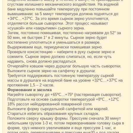
сгусткам излишнего механического воздействия. На водяной
бане медленно повышайте температуру при постоянном
вымешивании: за 5 минут температура должна подняться до
+34ºС…+37ºС. За это время сырное зерно уплотняется,
отделяется больше сыворотки. Этот процесс называют
«сушкой» или «закрытием» сырного зерна.
Затем, постоянно помешивая, постепенно нагреваем до 52° за
50 мин, не быстрее 1° в 2 минуты. Сырное зерно будет
постепенно уплотняться и уменьшаться в размере.
Выдерживаем еще, периодически помешивая зерно.
Проверьте консистенцию – наберите в руку сырное зерно и
сожмите. Сырное зерно должно слипаться, но, если чуть
надавить, снова должно распадаться.
Отчерпайте ковшом через дуршлаг большую часть сыворотки.
Выложите сырное зерно на салфетку в дуршлаг.
Требуется поддерживать постоянную температуру сырной
массы в дуршлаге на водяной бане на уровне +32ºС…+37ºС на
протяжении 1,5 – 2 часов.
Формование и засолка
Нагрейте сыворотку до +65ºС…+75º (пастеризация сыворотки).
Подготовьте на основе сыворотки температурой +8ºС…+12ºС
18% рассол нейодированной поваренной соли.
Выложите форму сыродельной салфеткой или марлей.
Стараться избегать образования крупных складок.
Положите сверху крышку формы. Прессуем сначала 30 минут
небольшим грузом 1-3 кг, потом переворачиваем головку сыра в
форме, груз немного увеличиваем и еще прессуем 1 час, и
потом опять переворачиваем и прессуем еще20 ч под грузом