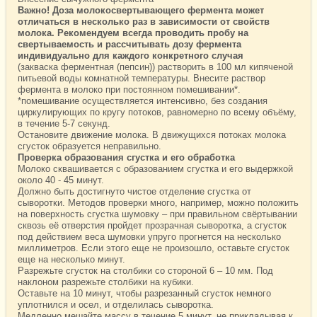
Важно! Доза молокосвертывающего фермента может
отличаться в несколько раз в зависимости от свойств
молока. Рекомендуем всегда проводить пробу на
свертываемость и рассчитывать дозу фермента
индивидуально для каждого конкретного случая
(закваска ферментная (пепсин)) растворить в 100 мл кипяченой
питьевой воды комнатной температуры. Внесите раствор
фермента в молоко при постоянном помешивании*.
*помешивание осуществляется интенсивно, без создания
циркулирующих по кругу потоков, равномерно по всему объёму,
в течение 5-7 секунд.
Остановите движение молока. В движущихся потоках молока
сгусток образуется неправильно.
Проверка образования сгустка и его обработка
Молоко сквашивается с образованием сгустка и его выдержкой
около 40 - 45 минут.
Должно быть достигнуто чистое отделение сгустка от
сыворотки. Методов проверки много, например, можно положить
на поверхность сгустка шумовку – при правильном свёртывании
сквозь её отверстия пройдет прозрачная сыворотка, а сгусток
под действием веса шумовки упруго прогнется на несколько
миллиметров. Если этого еще не произошло, оставьте сгусток
еще на несколько минут.
Разрежьте сгусток на столбики со стороной 6 – 10 мм. Под
наклоном разрежьте столбики на кубики.
Оставьте на 10 минут, чтобы разрезанный сгусток немного
уплотнился и осел, и отделилась сыворотка.
Медленно мешайте массу в течение 5 минут, не прикладывая к