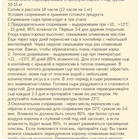
10-15 кг
Солим в рассоле 18 часов (12 часов на 1 кг)
Условия созревания и хранения готового продукта
Созревание сыра происходит в три этапа:
1.Предварительное созревание – выдерживаем при +10…+13°С
- 15 дней, 85% влажности. Первые 3-4 дня держим открытым.
Когда корка хорошо высохнет, смазываем оливковым маслом.
Еще через пару дней переносим сыр в контейнер с небольшой
вентиляцией. Через неделю смазываем еще раз оливковым
маслом. Важно, чтобы образовалась очень хорошая корка.
2. Теплое дозревание – выдерживаем сыр при температуре
+21…+23°С 30 дней (85% влажности). Для этого помещаем сыр
в контейнер с крышкой и переносим в теплое помещение. В
процессе теплого дозревания сыр постепенно начнет обрастать
плесенью, моем сыр от плесени водой с небольшим
количеством уксуса и соли. В этот период в сыре развиваются
его знаменитые глазки. Головка сыра раздувается и становится
округлой. Для равномерного развития глазков переворачивайте
сыр каждые 2-3 дня и протирайте таким же раствором. Не
допускайте повышения температуры более 23°С.
3.Окончательное созревание - через месяц переносим сыр
обратно в холодильник для созревания при 10°С сроком на 3-6
мес. Влажность должна быть около 85%, при более сухом
воздухе корочка и глубокий слой под ней засохнет, а если
влажность будет выше 85%, то может развиваться чрезмерная
плесень. Если появляется плесень, протирайте сыр. Вы также
можете смазывать периодически корочку оливковым маслом,
чтобы она не высыхала. Переворачивайте сыр раз в неделю.