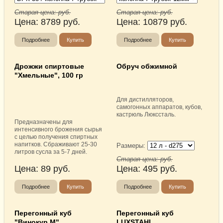
Старая цена:
руб.
Старая цена:
руб.
Цена:
8789
руб.
Цена:
10879
руб.
Подробнее
Купить
Подробнее
Купить
Дрожжи спиртовые
Обруч обжимной
"Хмельные", 100 гр
Для дистилляторов,
самогонных аппаратов, кубов,
кастрюль Люкссталь.
Предназначены для
интенсивного брожения сырья
с целью получения спиртных
напитков. Сбраживают 25-30
Размеры:
литров сусла за 5-7 дней.
Старая цена:
руб.
Цена:
89
руб.
Цена:
495
руб.
Подробнее
Купить
Подробнее
Купить
Перегонный куб
Перегонный куб
"Винокур М"
LUXSTAHL