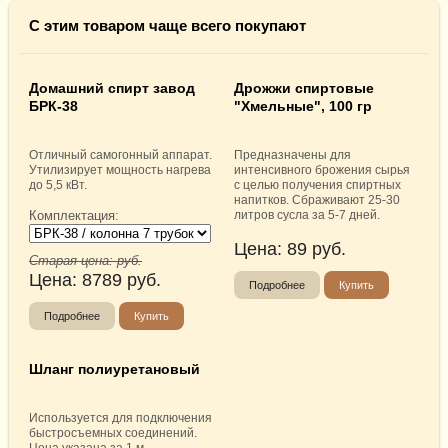
С этим товаром чаще всего покупают
Домашний спирт завод
Дрожжи спиртовые
БРК-38
"Хмельные", 100 гр
Отличный самогонный аппарат.
Предназначены для
Утилизирует мощность нагрева
интенсивного брожения сырья
до 5,5 кВт.
с целью получения спиртных
напитков. Сбраживают 25-30
Комплектация:
литров сусла за 5-7 дней.
Цена:
89
руб.
Старая цена:
руб.
Цена:
8789
руб.
Подробнее
Купить
Подробнее
Купить
Шланг полиуретановый
Используется для подключения
быстросъемных соединений.
Цена указана за 1 м.