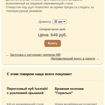
выполненный из пищевой нержавеющей стали.
Отверстие под щуп позволяет во время процесса следить за
температурным режимом.
Диаметр:
Старая цена:
руб.
Цена:
649
руб.
Купить
←
Заглушка к латунному ниппелю М8
Направляющий конус в диоптр
→
С этим товаром чаще всего покупают
Перегонный куб luxstahl
Бражная колонна
с усиленной крышкой
"Горилыч"
Куб из нержавеющей стали
Новая модификация позволяет