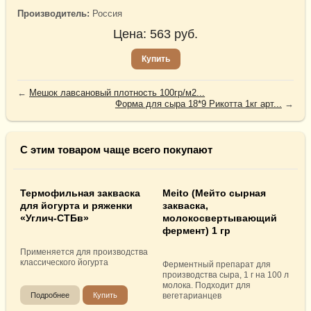
Производитель:
Россия
Цена:
563
руб.
Купить
←
Мешок лавсановый плотность 100гр/м2...
Форма для сыра 18*9 Рикотта 1кг арт...
→
С этим товаром чаще всего покупают
Термофильная закваска
Meito (Мейто сырная
для йогурта и ряженки
закваска,
«Углич-СТБв»
молокосвертывающий
фермент) 1 гр
Применяется для производства
классического йогурта
Ферментный препарат для
производства сыра, 1 г на 100 л
молока. Подходит для
Подробнее
Купить
вегетарианцев