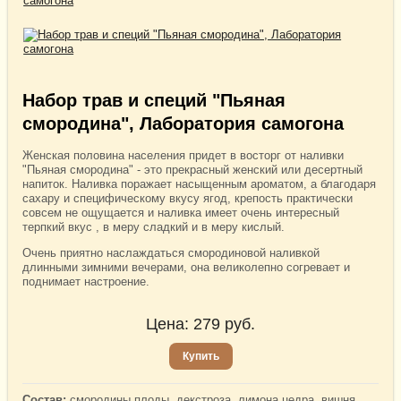
Набор трав и специй "Пьяная
смородина", Лаборатория самогона
Женская половина населения придет в восторг от наливки
"Пьяная смородина" - это прекрасный женский или десертный
напиток. Наливка поражает насыщенным ароматом, а благодаря
сахару и специфическому вкусу ягод, крепость практически
совсем не ощущается и наливка имеет очень интересный
терпкий вкус , в меру сладкий и в меру кислый.
Очень приятно наслаждаться смородиновой наливкой
длинными зимними вечерами, она великолепно согревает и
поднимает настроение.
Цена:
279
руб.
Купить
Состав:
смородины плоды, декстроза, лимона цедра, вишня