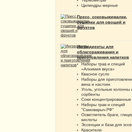
Цилиндры мерные
Пресс, соковыжималки,
сушилки для овощей и
фруктов
Ингредиенты для
облагораживания и
приготовления напитков
Наборы трав и специй
«Алхимия вкуса»
Квасное сусло
Наборы для приготовлен
вина и настоек
Уголь, угольные колонны 
сорбенты
Соки концентрированные
Наборы трав и специй
"Самоварыч.РФ"
Осветлитель браги, глице
кислоты
Эссенции и база для эсс
Красители