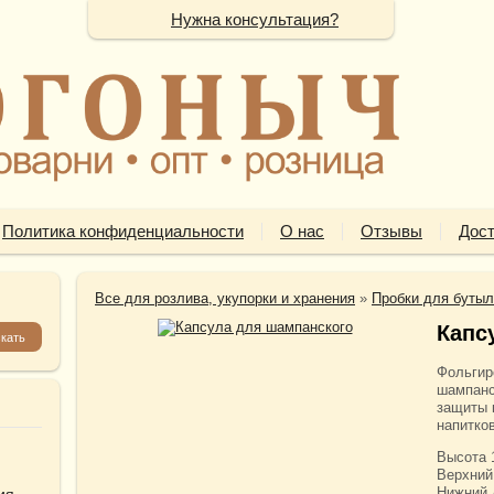
Нужна консультация?
Политика конфиденциальности
О нас
Отзывы
Дост
Все для розлива, укупорки и хранения
»
Пробки для бутыл
Капс
Фольгир
шампанс
защиты 
напитков
Высота 
Верхний
Нижний 
ия