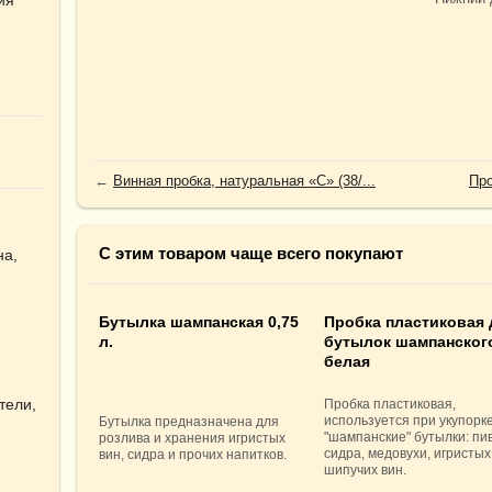
←
Винная пробка, натуральная «C» (38/...
Про
С этим товаром чаще всего покупают
на,
Бутылка шампанская 0,75
Пробка пластиковая 
л.
бутылок шампанског
белая
тели,
Пробка пластиковая,
используется при укупорке
Бутылка предназначена для
"шампанские" бутылки: пив
розлива и хранения игристых
сидра, медовухи, игристых
вин, сидра и прочих напитков.
шипучих вин.