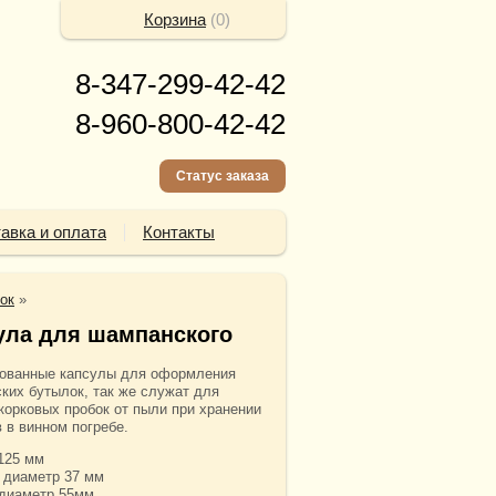
Корзина
(
0
)
8-347-299-42-42
8-960-800-42-42
Статус заказа
авка и оплата
Контакты
ок
»
ула для шампанского
ованные капсулы для оформления
ких бутылок, так же служат для
корковых пробок от пыли при хранении
 в винном погребе.
125 мм
 диаметр 37 мм
диаметр 55мм