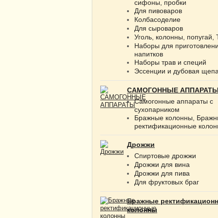
сифоны, пробки
Для пивоваров
Колбасоделие
Для сыроваров
Уголь, колонны, попугай,
Наборы для приготовлен
напитков
Наборы трав и специй
Эссенции и дубовая щеп
САМОГОННЫЕ АППАРАТ
Самогонные аппараты с
сухопарником
Бражные колонны, Браж
ректификационные коло
Дрожжи
Спиртовые дрожжи
Дрожжи для вина
Дрожжи для пива
Для фруктовых браг
Бражные ректификацион
колонны