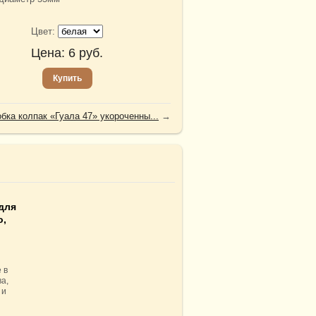
Цвет:
Цена:
6
руб.
Купить
бка колпак «Гуала 47» укороченны...
→
для
о,
 в
а,
 и