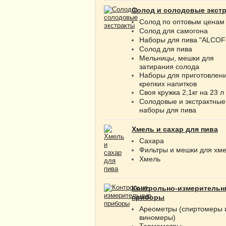
Солод и солодовые экст
Солод по оптовым ценам
Солод для самогона
Наборы для пива "ALCOF
Солод для пива
Мельницы, мешки для
затирания солода
Наборы для приготовлен
крепких напитков
Своя кружка 2,1кг на 23 л
Солодовые и экстрактные
наборы для пива
Хмель и сахар для пива
Сахара
Фильтры и мешки для хм
Хмель
Контрольно-измерительн
приборы
Ареометры (спиртомеры 
виномеры)
Термометры