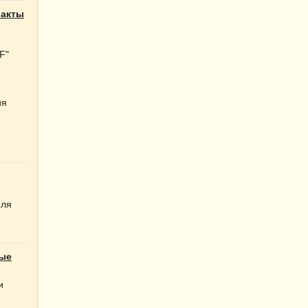
ракты
F"
ия
еля
ые
и