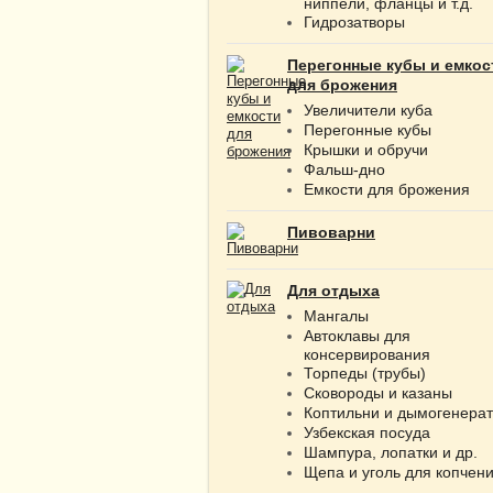
ниппели, фланцы и т.д.
Гидрозатворы
Перегонные кубы и емкос
для брожения
Увеличители куба
Перегонные кубы
Крышки и обручи
Фальш-дно
Емкости для брожения
Пивоварни
Для отдыха
Мангалы
Автоклавы для
консервирования
Торпеды (трубы)
Сковороды и казаны
Коптильни и дымогенера
Узбекская посуда
Шампура, лопатки и др.
Щепа и уголь для копчен