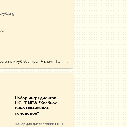
уб.
.
регонный куб 50 л кран + кламп ТЭ...
→
й
Набор ингредиентов
0
LIGHT NEW "Хлебное
Вино Пшеничное
солодовое"
Набор для дистилляции LIGHT