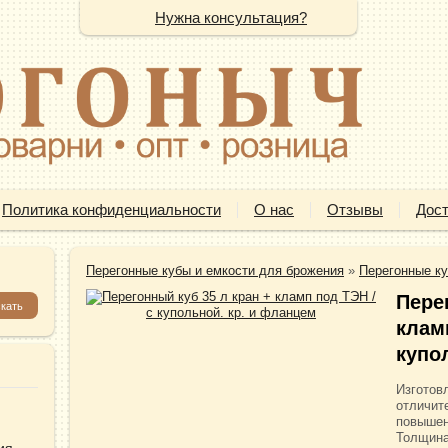
Нужна консультация?
Политика конфиденциальности
О нас
Отзывы
Дост
Перегонные кубы и емкости для брожения
»
Перегонные к
Пере
клам
купо
Изготов
отличит
повышен
Толщина
ия