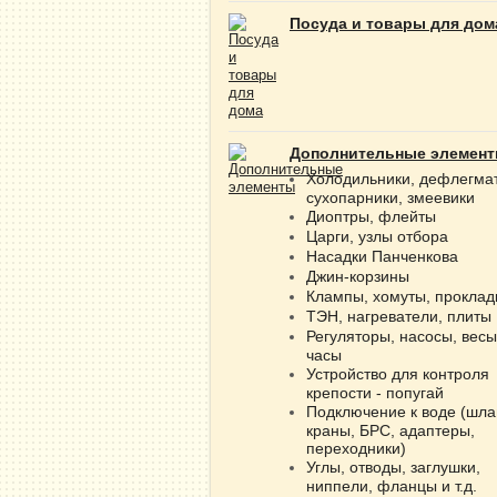
Посуда и товары для дом
Дополнительные элемен
Холодильники, дефлегма
сухопарники, змеевики
Диоптры, флейты
Царги, узлы отбора
Насадки Панченкова
Джин-корзины
Клампы, хомуты, проклад
ТЭН, нагреватели, плиты
Регуляторы, насосы, весы
часы
Устройство для контроля
крепости - попугай
Подключение к воде (шла
краны, БРС, адаптеры,
переходники)
Углы, отводы, заглушки,
ниппели, фланцы и т.д.