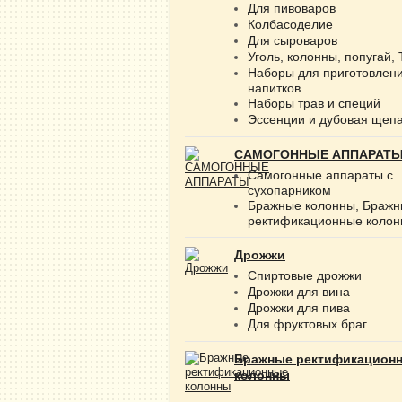
Для пивоваров
Колбасоделие
Для сыроваров
Уголь, колонны, попугай,
Наборы для приготовлен
напитков
Наборы трав и специй
Эссенции и дубовая щеп
САМОГОННЫЕ АППАРАТ
Самогонные аппараты с
сухопарником
Бражные колонны, Браж
ректификационные коло
Дрожжи
Спиртовые дрожжи
Дрожжи для вина
Дрожжи для пива
Для фруктовых браг
Бражные ректификацион
колонны