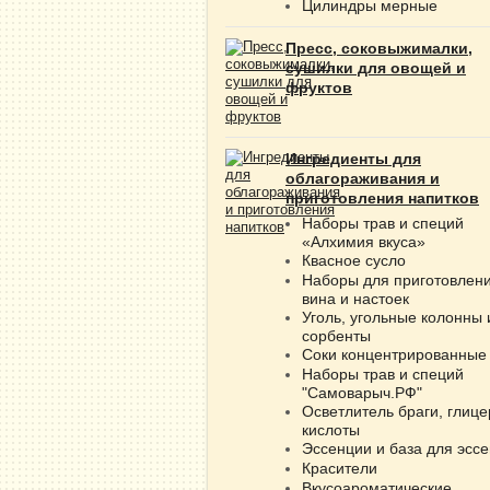
Цилиндры мерные
Пресс, соковыжималки,
сушилки для овощей и
фруктов
Ингредиенты для
облагораживания и
приготовления напитков
Наборы трав и специй
«Алхимия вкуса»
Квасное сусло
Наборы для приготовлен
вина и настоек
Уголь, угольные колонны 
сорбенты
Соки концентрированные
Наборы трав и специй
"Самоварыч.РФ"
Осветлитель браги, глице
кислоты
Эссенции и база для эсс
Красители
Вкусоароматические