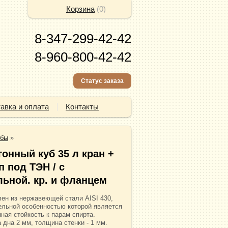
Корзина
(
0
)
8-347-299-42-42
8-960-800-42-42
Статус заказа
авка и оплата
Контакты
убы
»
гонный куб 35 л кран +
п под ТЭН / с
льной. кр. и фланцем
лен из нержавеющей стали AISI 430,
ельной особенностью которой является
ная стойкость к парам спирта.
 дна 2 мм, толщина стенки - 1 мм.