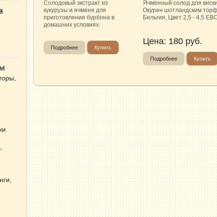
Солодовый экстракт из
Ячменный солод для виски
а
кукурузы и ячменя для
Окурен шотландским торф
приготовления бурбона в
Бельгия, Цвет 2,5 - 4,5 EB
домашних условиях.
Цена:
180
руб.
Подробнее
Купить
Подробнее
Купить
ты
торы,
ки
,
нги,