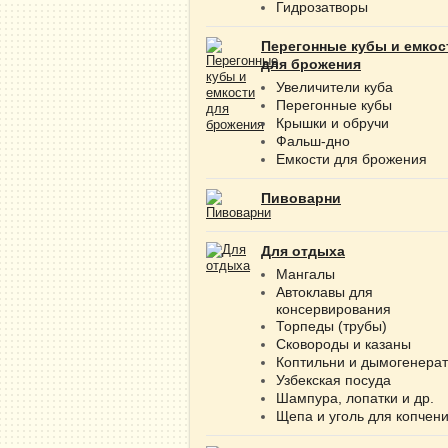
Гидрозатворы
Перегонные кубы и емкос
для брожения
Увеличители куба
Перегонные кубы
Крышки и обручи
Фальш-дно
Емкости для брожения
Пивоварни
Для отдыха
Мангалы
Автоклавы для
консервирования
Торпеды (трубы)
Сковороды и казаны
Коптильни и дымогенера
Узбекская посуда
Шампура, лопатки и др.
Щепа и уголь для копчен