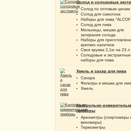
Солод и солодовые экст
Солод по оптовым ценам
Солод для самогона
Наборы для пива "ALCOF
Солод для пива
Мельницы, мешки для
затирания солода
Наборы для приготовлен
крепких напитков
Своя кружка 2,1кг на 23 л
Солодовые и экстрактные
наборы для пива
Хмель и сахар для пива
Сахара
Фильтры и мешки для хм
Хмель
Контрольно-измерительн
приборы
Ареометры (спиртомеры 
виномеры)
Термометры