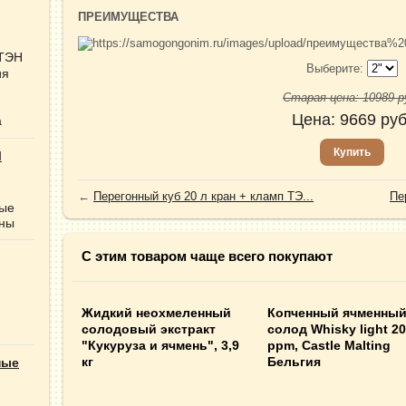
ПРЕИМУЩЕСТВА
 ТЭН
Выберите:
ия
Старая цена:
10989
р
Цена:
9669
руб
а
Купить
Ы
←
Перегонный куб 20 л кран + кламп ТЭ...
Пе
ные
нны
С этим товаром чаще всего покупают
Жидкий неохмеленный
Копченный ячменны
солодовый экстракт
солод Whisky light 2
"Кукуруза и ячмень", 3,9
ppm, Castle Malting
кг
Бельгия
ные