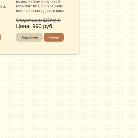
позволит Вам получить 8
.
бутылок* по 0,5 л хлебного
ом.
пшенично-солодового вина.
C
Старая цена:
1290
руб.
Цена:
990
руб.
Подробнее
Купить