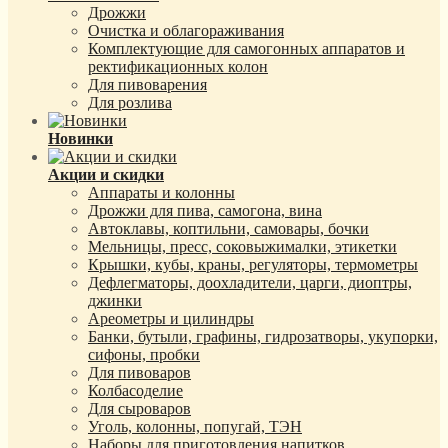
Дрожжи
Очистка и облагораживания
Комплектующие для самогонных аппаратов и
ректификационных колон
Для пивоварения
Для розлива
Новинки
Акции и скидки
Аппараты и колонны
Дрожжи для пива, самогона, вина
Автоклавы, коптильни, самовары, бочки
Мельницы, пресс, соковыжималки, этикетки
Крышки, кубы, краны, регуляторы, термометры
Дефлегматоры, доохладители, царги, диоптры,
джинки
Ареометры и цилиндры
Банки, бутыли, графины, гидрозатворы, укупорки,
сифоны, пробки
Для пивоваров
Колбасоделие
Для сыроваров
Уголь, колонны, попугай, ТЭН
Наборы для приготовления напитков