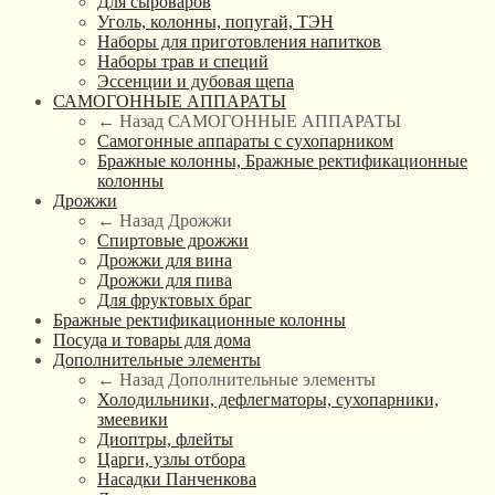
Для сыроваров
Уголь, колонны, попугай, ТЭН
Наборы для приготовления напитков
Наборы трав и специй
Эссенции и дубовая щепа
САМОГОННЫЕ АППАРАТЫ
← Назад
САМОГОННЫЕ АППАРАТЫ
Самогонные аппараты с сухопарником
Бражные колонны, Бражные ректификационные
колонны
Дрожжи
← Назад
Дрожжи
Спиртовые дрожжи
Дрожжи для вина
Дрожжи для пива
Для фруктовых браг
Бражные ректификационные колонны
Посуда и товары для дома
Дополнительные элементы
← Назад
Дополнительные элементы
Холодильники, дефлегматоры, сухопарники,
змеевики
Диоптры, флейты
Царги, узлы отбора
Насадки Панченкова