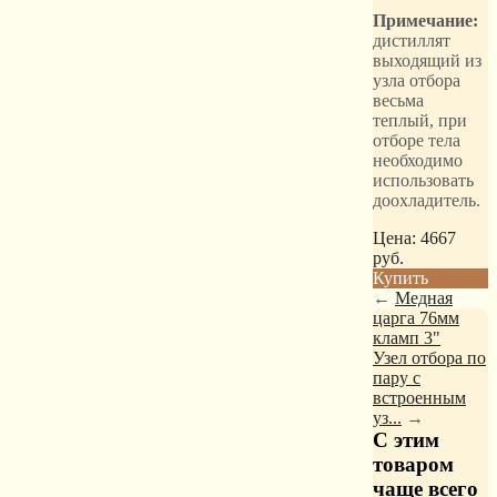
Примечание:
дистиллят
выходящий из
узла отбора
весьма
теплый, при
отборе тела
необходимо
использовать
доохладитель.
Цена:
4667
руб.
Купить
←
Медная
царга 76мм
кламп 3"
Узел отбора по
пару с
встроенным
уз...
→
С этим
товаром
чаще всего