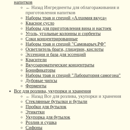
напитков
← Назад
Ингредиенты для облагораживания и
приготовления напитков
Наборы трав и специй «Алхимия вкуса»
Квасное сусло
Наборы для приготовления вина и настоек
Уголь, угольные колонны и сорбенты
Соки концентрированные
Наборы трав и специй "Самоварыч.РФ"
Осветлитель браги, глицерин, кислоты
Эссенции и база для эссенций
Красители
Вкусоароматические концентраты
Бонификаторы
Наборы трав и специй "Лаборатория самогона"
Дубовые чипсы
Ферменты
Все для розлива, укупорки и хранения
← Назад
Все для розлива, укупорки и хранения
Стеклянные бутылки и бутыли
Пробки для бутылок
Этикетки
Укупорка для бутылок
Розлив и сушка
Сифоны