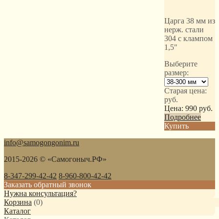
Царга 38 мм из
нерж. стали
304 с клампом
1,5"
Выберите
размер:
Старая цена:
руб.
Цена:
990
руб.
Подробнее
Купить
info@samogongonim.ru
2015-2026 © «Самогоныч.РФ»
8-347-299-42-42
8-960-800-42-42
Заказать обратный звонок
Нужна консультация?
Корзина
(
0
)
Каталог