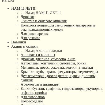
Каталог
НАМ 11 ЛЕТ!!!
← Назад
НАМ 11 ЛЕТ!!!
Дрожжи
Очистка и облагораживания
Комплектующие для самогонных аппаратов и
ректификационных колон
Для пивоварения
Для розлива
Новинки
Акции и скидки
← Назад
Акции и скидки
Аппараты и колонны
Дрожжи для пива, самогона, вина
Автоклавы, коптильни, самовары, бочки
Мельницы, пресс, соковыжималки, этикетки
Крышки, кубы, краны, регуляторы, термометры
Дефлегматоры, доохладители, царги, диоптры,
джинки
Ареометры и цилиндры
Банки, бутыли, графины, гидрозатворы, укупорки,
сифоны, пробки
Для пивоваров
Колбасоделие