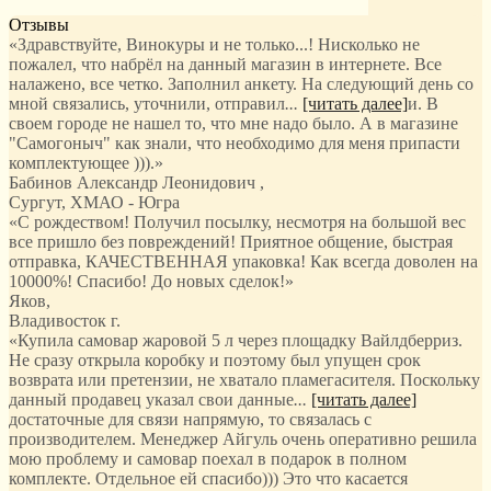
Отзывы
«Здравствуйте, Винокуры и не только...! Нисколько не
пожалел, что набрёл на данный магазин в интернете. Все
налажено, все четко. Заполнил анкету. На следующий день со
мной связались, уточнили, отправил
...
[читать далее]
и. В
своем городе не нашел то, что мне надо было. А в магазине
"Самогоныч" как знали, что необходимо для меня припасти
комплектующее ))).
»
Бабинов Александр Леонидович
,
Сургут, ХМАО - Югра
«С рождеством! Получил посылку, несмотря на большой вес
все пришло без повреждений! Приятное общение, быстрая
отправка, КАЧЕСТВЕННАЯ упаковка! Как всегда доволен на
10000%! Спасибо! До новых сделок!»
Яков
,
Владивосток г.
«Купила самовар жаровой 5 л через площадку Вайлдберриз.
Не сразу открыла коробку и поэтому был упущен срок
возврата или претензии, не хватало пламегасителя. Поскольку
данный продавец указал свои данные
...
[читать далее]
достаточные для связи напрямую, то связалась с
производителем. Менеджер Айгуль очень оперативно решила
мою проблему и самовар поехал в подарок в полном
комплекте. Отдельное ей спасибо))) Это что касается