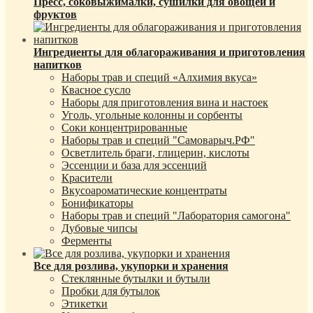
Пресс, соковыжималки, сушилки для овощей и
фруктов
Ингредиенты для облагораживания и приготовления
напитков
Наборы трав и специй «Алхимия вкуса»
Квасное сусло
Наборы для приготовления вина и настоек
Уголь, угольные колонны и сорбенты
Соки концентрированные
Наборы трав и специй "Самоварыч.РФ"
Осветлитель браги, глицерин, кислоты
Эссенции и база для эссенций
Красители
Вкусоароматические концентраты
Бонификаторы
Наборы трав и специй "Лаборатория самогона"
Дубовые чипсы
Ферменты
Все для розлива, укупорки и хранения
Стеклянные бутылки и бутыли
Пробки для бутылок
Этикетки