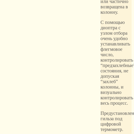
или частично
возвращена в
колонну.
С помощью
диоптра с
узлом отбора
очень удобно
устанавливать
флегмовое
число,
контролировать
“предзахлебные
состояния, не
допуская
“захлеб”
колонны, и
визуально
контролировать
весь процесс.
Предустановле
гильза под
цифровой
термометр.