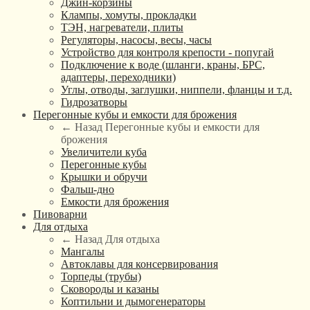
Джин-корзины
Клампы, хомуты, прокладки
ТЭН, нагреватели, плиты
Регуляторы, насосы, весы, часы
Устройство для контроля крепости - попугай
Подключение к воде (шланги, краны, БРС,
адаптеры, переходники)
Углы, отводы, заглушки, ниппели, фланцы и т.д.
Гидрозатворы
Перегонные кубы и емкости для брожения
← Назад
Перегонные кубы и емкости для
брожения
Увеличители куба
Перегонные кубы
Крышки и обручи
Фальш-дно
Емкости для брожения
Пивоварни
Для отдыха
← Назад
Для отдыха
Мангалы
Автоклавы для консервирования
Торпеды (трубы)
Сковороды и казаны
Коптильни и дымогенераторы