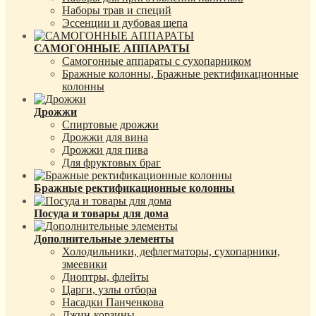
Наборы трав и специй
Эссенции и дубовая щепа
САМОГОННЫЕ АППАРАТЫ
Самогонные аппараты с сухопарником
Бражные колонны, Бражные ректификационные
колонны
Дрожжи
Спиртовые дрожжи
Дрожжи для вина
Дрожжи для пива
Для фруктовых браг
Бражные ректификационные колонны
Посуда и товары для дома
Дополнительные элементы
Холодильники, дефлегматоры, сухопарники,
змеевики
Диоптры, флейты
Царги, узлы отбора
Насадки Панченкова
Джин-корзины