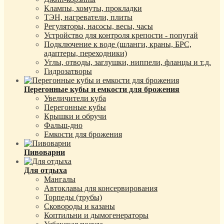
Клампы, хомуты, прокладки
ТЭН, нагреватели, плиты
Регуляторы, насосы, весы, часы
Устройство для контроля крепости - попугай
Подключение к воде (шланги, краны, БРС,
адаптеры, переходники)
Углы, отводы, заглушки, ниппели, фланцы и т.д.
Гидрозатворы
Перегонные кубы и емкости для брожения
Увеличители куба
Перегонные кубы
Крышки и обручи
Фальш-дно
Емкости для брожения
Пивоварни
Для отдыха
Мангалы
Автоклавы для консервирования
Торпеды (трубы)
Сковороды и казаны
Коптильни и дымогенераторы