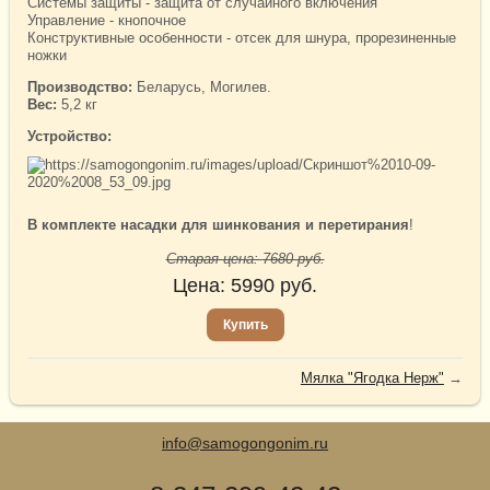
Системы защиты - защита от случайного включения
Управление - кнопочное
Конструктивные особенности - отсек для шнура, прорезиненные
ножки
Производство:
Беларусь, Могилев.
Вес:
5,2 кг
Устройство:
В комплекте насадки для шинкования и перетирания
!
Старая цена:
7680
руб.
Цена:
5990
руб.
Купить
Мялка "Ягодка Нерж"
→
info@samogongonim.ru