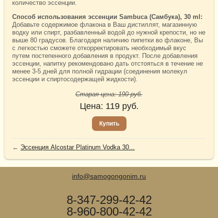
количество эссенции.
Способ использования эссенции Sambuca (Самбука), 30 ml:
Добавьте содержимое флакона в Ваш дистиллят, магазинную
водку или спирт, разбавленный водой до нужной крепости, но не
выше 80 градусов. Благодаря наличию пипетки во флаконе, Вы
с легкостью сможете откорректировать необходимый вкус
путем постепенного добавления в продукт. После добавления
эссенции, напитку рекомендовано дать отстояться в течение не
менее 3-5 дней для полной гидрации (соединения молекул
эссенции и спиртосодержащей жидкости).
Старая цена:
190
руб.
Цена:
119
руб.
Купить
←
Эссенция Alcostar Platinum Vodka 30...
info@samogongonim.ru
8-347-299-42-42
8-960-800-42-42