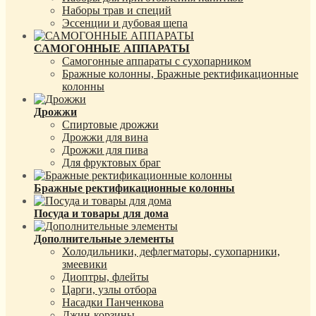
Наборы трав и специй
Эссенции и дубовая щепа
САМОГОННЫЕ АППАРАТЫ
Самогонные аппараты с сухопарником
Бражные колонны, Бражные ректификационные
колонны
Дрожжи
Спиртовые дрожжи
Дрожжи для вина
Дрожжи для пива
Для фруктовых браг
Бражные ректификационные колонны
Посуда и товары для дома
Дополнительные элементы
Холодильники, дефлегматоры, сухопарники,
змеевики
Диоптры, флейты
Царги, узлы отбора
Насадки Панченкова
Джин-корзины