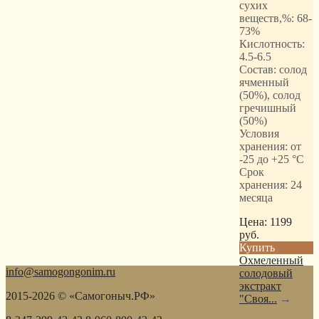
сухих
веществ,%: 68-
73%
Кислотность:
4.5-6.5
Состав: солод
ячменный
(50%), солод
гречишный
(50%)
Условия
хранения: от
-25 до +25 °С
Срок
хранения: 24
месяца
Цена:
1199
руб.
Купить
Охмеленный
info@samogongonim.ru
солодовый
экстракт
2015-2026 © «Самогоныч.РФ»
"Своя...
→