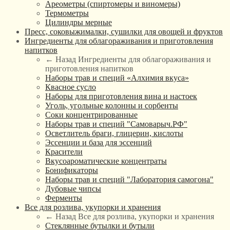
Ареометры (спиртомеры и виномеры)
Термометры
Цилиндры мерные
Пресс, соковыжималки, сушилки для овощей и фруктов
Ингредиенты для облагораживания и приготовления
напитков
← Назад
Ингредиенты для облагораживания и
приготовления напитков
Наборы трав и специй «Алхимия вкуса»
Квасное сусло
Наборы для приготовления вина и настоек
Уголь, угольные колонны и сорбенты
Соки концентрированные
Наборы трав и специй "Самоварыч.РФ"
Осветлитель браги, глицерин, кислоты
Эссенции и база для эссенций
Красители
Вкусоароматические концентраты
Бонификаторы
Наборы трав и специй "Лаборатория самогона"
Дубовые чипсы
Ферменты
Все для розлива, укупорки и хранения
← Назад
Все для розлива, укупорки и хранения
Стеклянные бутылки и бутыли