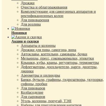
Дрожжи
Очистка и облагораживания
Комплектующие для самогонных аппаратов и
ректификационных колон
Для пивоварения
Для розлива
Новинки
Акции и скидки
Аппараты и колонны
Дрожжи для пива, самогона, вина
Автоклавы, коптильни, самовары, бочки
Мельницы, пресс, соковыжималки, этикетки
Крышки, кубы, краны, регуляторы, термометры
Дефлегматоры, доохладители, царги, диоптры,
джинки
Ареометры и цилиндры
Банки, бутыли, графины, гидрозатворы, укупорки,
сифоны, пробки
Для пивоваров
Колбасоделие
Для сыроваров
Уголь, колонны, попугай, ТЭН
Наборы для приготовления напитков