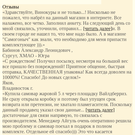
Отзывы
«Здравствуйте, Винокуры и не только...! Нисколько не
пожалел, что набрёл на данный магазин в интернете. Все
налажено, все четко. Заполнил анкету. На следующий день со
мной связались, уточнили, отправил
...
[читать далее]
и. В
своем городе не нашел то, что мне надо было. А в магазине
"Самогоныч" как знали, что необходимо для меня припасти
комплектующее ))).
»
Бабинов Александр Леонидович
,
Сургут, ХМАО - Югра
«С рождеством! Получил посылку, несмотря на большой вес
все пришло без повреждений! Приятное общение, быстрая
отправка, КАЧЕСТВЕННАЯ упаковка! Как всегда доволен на
10000%! Спасибо! До новых сделок!»
Яков
,
Владивосток г.
«Купила самовар жаровой 5 л через площадку Вайлдберриз.
Не сразу открыла коробку и поэтому был упущен срок
возврата или претензии, не хватало пламегасителя. Поскольку
данный продавец указал свои данные
...
[читать далее]
достаточные для связи напрямую, то связалась с
производителем. Менеджер Айгуль очень оперативно решила
мою проблему и самовар поехал в подарок в полном
комплекте. Отдельное ей спасибо))) Это что касается