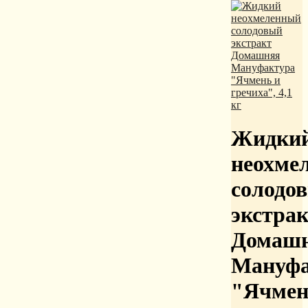
Жидки
неохме
солодо
экстра
Домаш
Мануфа
"Ячмен