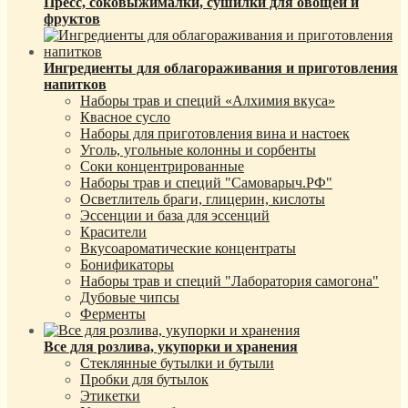
Пресс, соковыжималки, сушилки для овощей и
фруктов
Ингредиенты для облагораживания и приготовления
напитков
Наборы трав и специй «Алхимия вкуса»
Квасное сусло
Наборы для приготовления вина и настоек
Уголь, угольные колонны и сорбенты
Соки концентрированные
Наборы трав и специй "Самоварыч.РФ"
Осветлитель браги, глицерин, кислоты
Эссенции и база для эссенций
Красители
Вкусоароматические концентраты
Бонификаторы
Наборы трав и специй "Лаборатория самогона"
Дубовые чипсы
Ферменты
Все для розлива, укупорки и хранения
Стеклянные бутылки и бутыли
Пробки для бутылок
Этикетки