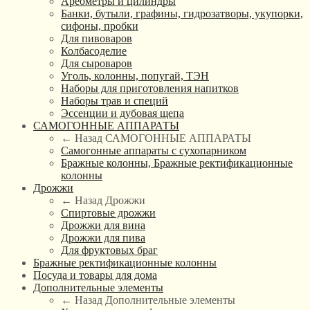
Ареометры и цилиндры
Банки, бутыли, графины, гидрозатворы, укупорки,
сифоны, пробки
Для пивоваров
Колбасоделие
Для сыроваров
Уголь, колонны, попугай, ТЭН
Наборы для приготовления напитков
Наборы трав и специй
Эссенции и дубовая щепа
САМОГОННЫЕ АППАРАТЫ
← Назад
САМОГОННЫЕ АППАРАТЫ
Самогонные аппараты с сухопарником
Бражные колонны, Бражные ректификационные
колонны
Дрожжи
← Назад
Дрожжи
Спиртовые дрожжи
Дрожжи для вина
Дрожжи для пива
Для фруктовых браг
Бражные ректификационные колонны
Посуда и товары для дома
Дополнительные элементы
← Назад
Дополнительные элементы