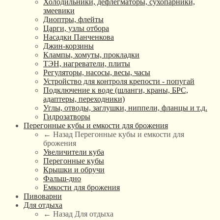
Холодильники, дефлегматоры, сухопарники,
змеевики
Диоптры, флейты
Царги, узлы отбора
Насадки Панченкова
Джин-корзины
Клампы, хомуты, прокладки
ТЭН, нагреватели, плиты
Регуляторы, насосы, весы, часы
Устройство для контроля крепости - попугай
Подключение к воде (шланги, краны, БРС,
адаптеры, переходники)
Углы, отводы, заглушки, ниппели, фланцы и т.д.
Гидрозатворы
Перегонные кубы и емкости для брожения
← Назад
Перегонные кубы и емкости для
брожения
Увеличители куба
Перегонные кубы
Крышки и обручи
Фальш-дно
Емкости для брожения
Пивоварни
Для отдыха
← Назад
Для отдыха