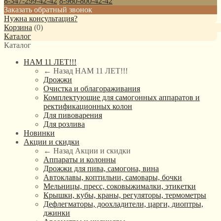
8-347-299-42-42
8-960-800-42-42
Заказать обратный звонок
Нужна консультация?
Корзина
(
0
)
Каталог
Каталог
НАМ 11 ЛЕТ!!!
← Назад
НАМ 11 ЛЕТ!!!
Дрожжи
Очистка и облагораживания
Комплектующие для самогонных аппаратов и
ректификационных колон
Для пивоварения
Для розлива
Новинки
Акции и скидки
← Назад
Акции и скидки
Аппараты и колонны
Дрожжи для пива, самогона, вина
Автоклавы, коптильни, самовары, бочки
Мельницы, пресс, соковыжималки, этикетки
Крышки, кубы, краны, регуляторы, термометры
Дефлегматоры, доохладители, царги, диоптры,
джинки