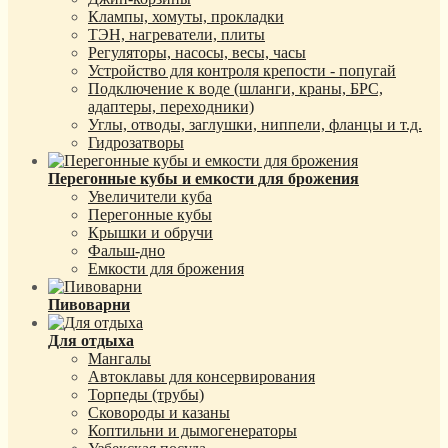
Клампы, хомуты, прокладки
ТЭН, нагреватели, плиты
Регуляторы, насосы, весы, часы
Устройство для контроля крепости - попугай
Подключение к воде (шланги, краны, БРС,
адаптеры, переходники)
Углы, отводы, заглушки, ниппели, фланцы и т.д.
Гидрозатворы
Перегонные кубы и емкости для брожения
Увеличители куба
Перегонные кубы
Крышки и обручи
Фальш-дно
Емкости для брожения
Пивоварни
Для отдыха
Мангалы
Автоклавы для консервирования
Торпеды (трубы)
Сковороды и казаны
Коптильни и дымогенераторы