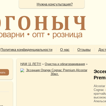
Нужна консультация?
Политика конфиденциальности
О нас
Отзывы
Дост
НАМ 11 ЛЕТ!!!
»
Очистка и облагораживания
»
Эссе
Prem
Alcosta
Cognac 
кратчай
высокок
Апельси
ия