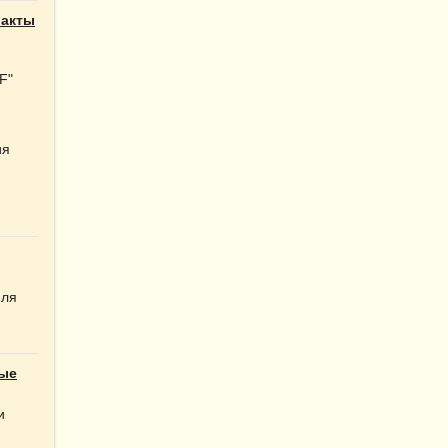
ракты
F"
ия
еля
ые
и