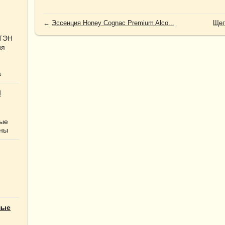
←
Эссенция Honey Cognac Premium Alco...
Щеп
 ТЭН
ия
а
Ы
ные
нны
ные