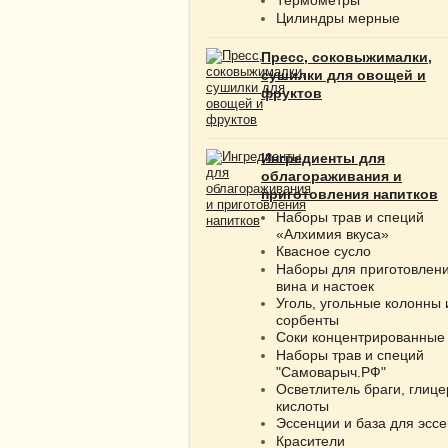
Цилиндры мерные
Пресс, соковыжималки,
сушилки для овощей и
фруктов
Ингредиенты для
облагораживания и
приготовления напитков
Наборы трав и специй
«Алхимия вкуса»
Квасное сусло
Наборы для приготовлен
вина и настоек
Уголь, угольные колонны 
сорбенты
Соки концентрированные
Наборы трав и специй
"Самоварыч.РФ"
Осветлитель браги, глице
кислоты
Эссенции и база для эсс
Красители