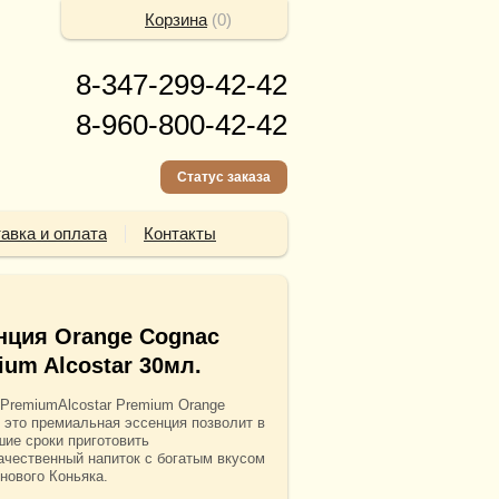
Корзина
(
0
)
8-347-299-42-42
8-960-800-42-42
Статус заказа
авка и оплата
Контакты
нция Orange Cognac
ium Alcostar 30мл.
r PremiumAlcostar Premium Orange
- это премиальная эссенция позволит в
шие сроки приготовить
ачественный напиток с богатым вкусом
нового Коньяка.