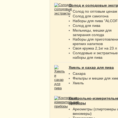
Солод и солодовые экст
Солод по оптовым ценам
Солод для самогона
Наборы для пива "ALCOF
Солод для пива
Мельницы, мешки для
затирания солода
Наборы для приготовлен
крепких напитков
Своя кружка 2,1кг на 23 л
Солодовые и экстрактные
наборы для пива
Хмель и сахар для пива
Сахара
Фильтры и мешки для хм
Хмель
Контрольно-измерительн
приборы
Ареометры (спиртомеры 
виномеры)
Термометры