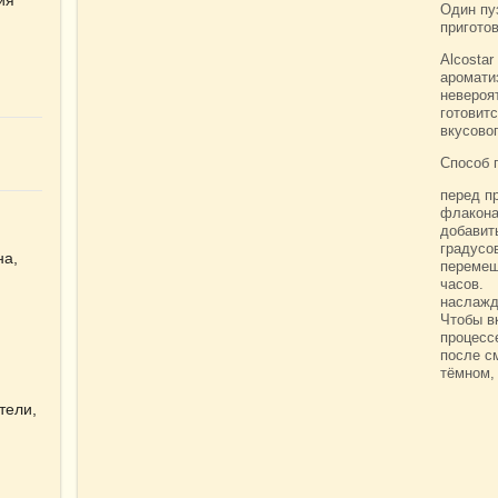
Один пу
приготов
Alcostar
аромати
невероя
готовит
вкусово
Способ 
перед п
флакона
добавит
градусов
на,
перемеш
часов.
наслажд
Чтобы в
процесс
после с
тёмном,
тели,