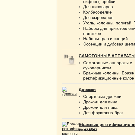
сифоны, пробки
Для пивоваров
Колбасоделие
Для сыроваров
Уголь, колонны, попугай,
Наборы для приготовлен
напитков
Наборы трав и специй
Эссенции и дубовая щеп
САМОГОННЫЕ АППАРАТ
Самогонные аппараты с
сухопарником
Бражные колонны, Браж
ректификационные коло
Дрожжи
Спиртовые дрожжи
Дрожжи для вина
Дрожжи для пива
Для фруктовых браг
Бражные ректификацион
колонны