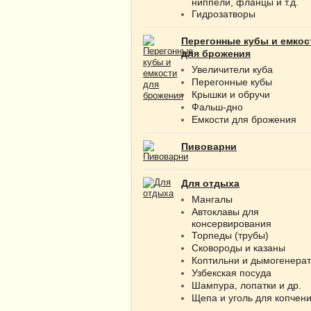
ниппели, фланцы и т.д.
Гидрозатворы
Перегонные кубы и емкос
для брожения
Увеличители куба
Перегонные кубы
Крышки и обручи
Фальш-дно
Емкости для брожения
Пивоварни
Для отдыха
Мангалы
Автоклавы для
консервирования
Торпеды (трубы)
Сковороды и казаны
Коптильни и дымогенера
Узбекская посуда
Шампура, лопатки и др.
Щепа и уголь для копчен