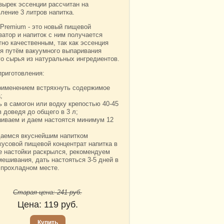
зырек эссенции рассчитан на
ление 3 литров напитка.
 Premium - это новый пищевой
затор и напиток с ним получается
тно качественным, так как эссенция
ся путём вакуумного выпаривания
го сырья из натуральных ингредиентов.
приготовления:
рименением встряхнуть содержимое
;
ь в самогон или водку крепостью 40-45
 доведя до общего в 3 л;
иваем и даем настоятся минимум 12
аемся вкуснейшим напитком
кусовой пищевой концентрат напитка в
е настойки раскрылся, рекомендуем
мешивания, дать настояться 3-5 дней в
 прохладном месте.
Старая цена:
241
руб.
Цена:
119
руб.
Купить