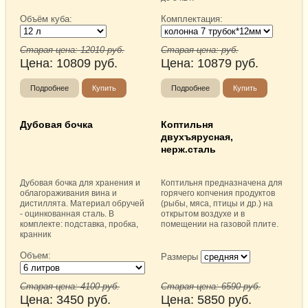
Объём куба:
Комплектация:
Старая цена:
12010
руб.
Старая цена:
руб.
Цена:
10809
руб.
Цена:
10879
руб.
Подробнее
Купить
Подробнее
Купить
Дубовая бочка
Коптильня
двухъярусная,
нерж.сталь
Дубовая бочка для хранения и
Коптильня предназначена для
облагораживания вина и
горячего копчения продуктов
дистиллята. Материал обручей
(рыбы, мяса, птицы и др.) на
- оцинкованная сталь. В
открытом воздухе и в
комплекте: подставка, пробка,
помещении на газовой плите.
кранник
Объем:
Размеры
Старая цена:
4100
руб.
Старая цена:
6590
руб.
Цена:
3450
руб.
Цена:
5850
руб.