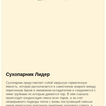
Сухопарник Лидер
Сухопарник представляет собой закрытую герметичную
ёмкость, которая располагается в самогонном апарате между
перегонным баком и змеевиком-охладителем и соединяется с
ними трубками по которым движется пар. В нём сначала
происходит конденсация смеси всех паров, а за счет
непрерывного подвода тепла с вновь поступающей смесью
паров происходит повторное закипание этилового спирта, а