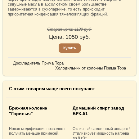
сивушные масла в абсолютном своем большинстве
задерживаются в сухопарнике, то есть происходит
приоритетная конденсация тяжелокипящих фракций.
Старая цена:
1120
руб.
Цена:
1050
руб.
Купить
←
Доохладитель Прима Тора
Холодильник от колонны Прима Тора
→
С этим товаром чаще всего покупают
Бражная колонна
Домашний спирт завод
"Горилыч"
БРК-51
Новая модификация позволяет
Отличный самогонный аппарат!
получать меньше примесей.
Утилизирует мощность нагрева
до 8 кВт.