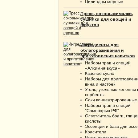
Цилиндры мерные
Пресс, соковыжималки,
сушилки для овощей и
фруктов
Ингредиенты для
облагораживания и
приготовления напитков
Наборы трав и специй
«Алхимия вкуса»
Квасное сусло
Наборы для приготовлен
вина и настоек
Уголь, угольные колонны 
сорбенты
Соки концентрированные
Наборы трав и специй
"Самоварыч.РФ"
Осветлитель браги, глице
кислоты
Эссенции и база для эсс
Красители
Вкусоароматические