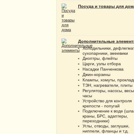
Посуда и товары для дом
Дополнительные элемен
Холодильники, дефлегма
сухопарники, змеевики
Диоптры, флейты
Царги, узлы отбора
Насадки Панченкова
Джин-корзины
Клампы, хомуты, проклад
ТЭН, нагреватели, плиты
Регуляторы, насосы, весы
часы
Устройство для контроля
крепости - попугай
Подключение к воде (шла
краны, БРС, адаптеры,
переходники)
Углы, отводы, заглушки,
ниппели, фланцы и т.д.