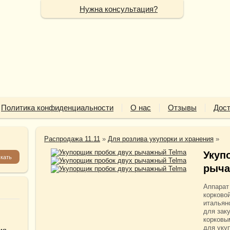
Нужна консультация?
Политика конфиденциальности
О нас
Отзывы
Дост
Распродажа 11.11
»
Для розлива укупорки и хранения
»
Укуп
рыча
Аппарат
корково
итальян
для зак
корковы
для уку
ия