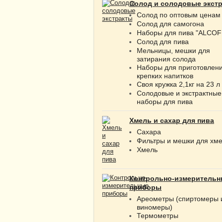
Солод и солодовые экст
Солод по оптовым ценам
Солод для самогона
Наборы для пива "ALCOF
Солод для пива
Мельницы, мешки для
затирания солода
Наборы для приготовлен
крепких напитков
Своя кружка 2,1кг на 23 л
Солодовые и экстрактные
наборы для пива
Хмель и сахар для пива
Сахара
Фильтры и мешки для хм
Хмель
Контрольно-измерительн
приборы
Ареометры (спиртомеры 
виномеры)
Термометры