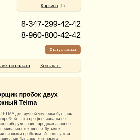
Корзина
(
0
)
8-347-299-42-42
8-960-800-42-42
Статус заказа
авка и оплата
Контакты
орщик пробок двух
жный Telma
 TELMA для ручной укупорки бутылок
й пробкой – это профессиональное
ское оборудование, предназначенное
упоривания стеклянных бутылок
ми винными пробками. Используется
поривания бутылок, корковыми