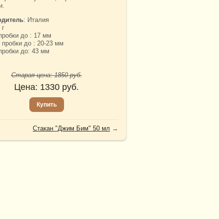
и.
одитель
: Италия
 г
пробки до : 17 мм
пробки до : 20-23 мм
пробки до: 43 мм
Старая цена:
1850
руб.
Цена:
1330
руб.
Купить
Стакан "Джим Бим" 50 мл
→