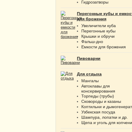
Гидрозатворы
Перегонные кубы и емкос
для брожения
Увеличители куба
Перегонные кубы
Крышки и обручи
Фальш-дно
Емкости для брожения
Пивоварни
Для отдыха
Мангалы
Автоклавы для
консервирования
Торпеды (трубы)
Сковороды и казаны
Коптильни и дымогенера
Узбекская посуда
Шампура, лопатки и др.
Щепа и уголь для копчен