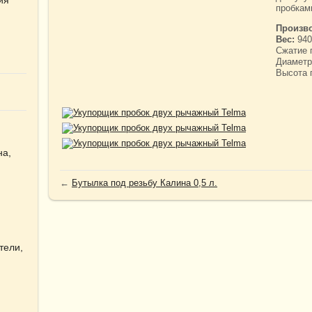
пробкам
Произв
Вес:
940
Сжатие 
Диаметр 
Высота 
на,
←
Бутылка под резьбу Калина 0,5 л.
тели,