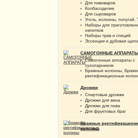
Для пивоваров
Колбасоделие
Для сыроваров
Уголь, колонны, попугай,
Наборы для приготовлен
напитков
Наборы трав и специй
Эссенции и дубовая щеп
САМОГОННЫЕ АППАРАТ
Самогонные аппараты с
сухопарником
Бражные колонны, Браж
ректификационные коло
Дрожжи
Спиртовые дрожжи
Дрожжи для вина
Дрожжи для пива
Для фруктовых браг
Бражные ректификацион
колонны