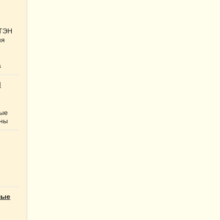
 ТЭН
ия
а
Ы
ные
нны
ные