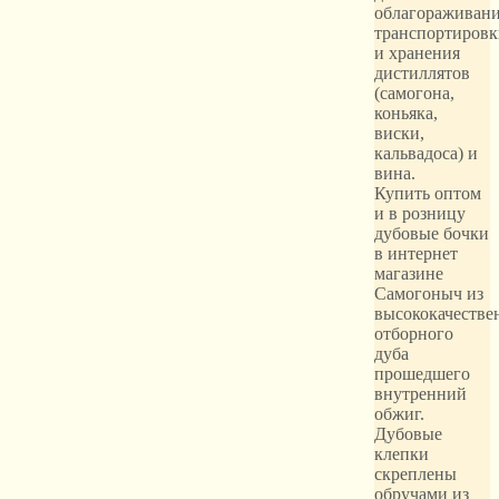
облагораживани
транспортировк
и хранения
дистиллятов
(самогона,
коньяка,
виски,
кальвадоса) и
вина.
Купить оптом
и в розницу
дубовые бочки
в интернет
магазине
Самогоныч из
высококачестве
отборного
дуба
прошедшего
внутренний
обжиг.
Дубовые
клепки
скреплены
обручами из