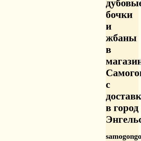
дубовы
бочки
и
жбаны
в
магази
Самого
с
достав
в город
Энгель
samogongo