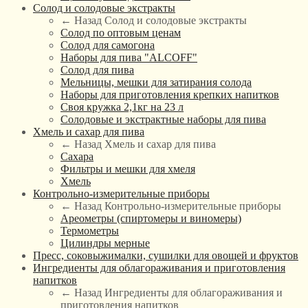
Солод и солодовые экстракты
← Назад
Солод и солодовые экстракты
Солод по оптовым ценам
Солод для самогона
Наборы для пива "ALCOFF"
Солод для пива
Мельницы, мешки для затирания солода
Наборы для приготовления крепких напитков
Своя кружка 2,1кг на 23 л
Солодовые и экстрактные наборы для пива
Хмель и сахар для пива
← Назад
Хмель и сахар для пива
Сахара
Фильтры и мешки для хмеля
Хмель
Контрольно-измерительные приборы
← Назад
Контрольно-измерительные приборы
Ареометры (спиртомеры и виномеры)
Термометры
Цилиндры мерные
Пресс, соковыжималки, сушилки для овощей и фруктов
Ингредиенты для облагораживания и приготовления
напитков
← Назад
Ингредиенты для облагораживания и
приготовления напитков