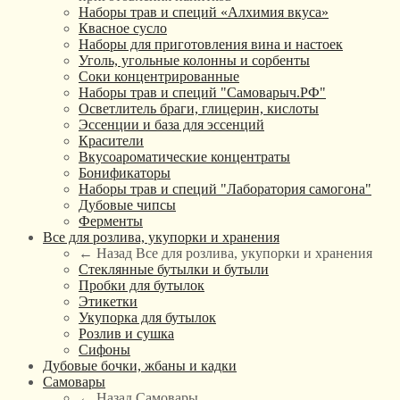
Наборы трав и специй «Алхимия вкуса»
Квасное сусло
Наборы для приготовления вина и настоек
Уголь, угольные колонны и сорбенты
Соки концентрированные
Наборы трав и специй "Самоварыч.РФ"
Осветлитель браги, глицерин, кислоты
Эссенции и база для эссенций
Красители
Вкусоароматические концентраты
Бонификаторы
Наборы трав и специй "Лаборатория самогона"
Дубовые чипсы
Ферменты
Все для розлива, укупорки и хранения
← Назад
Все для розлива, укупорки и хранения
Стеклянные бутылки и бутыли
Пробки для бутылок
Этикетки
Укупорка для бутылок
Розлив и сушка
Сифоны
Дубовые бочки, жбаны и кадки
Самовары
← Назад
Самовары