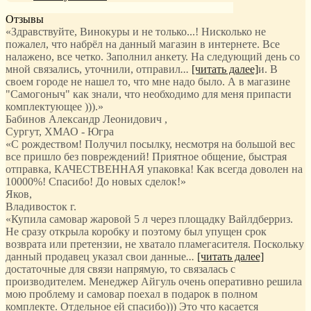
Отзывы
«Здравствуйте, Винокуры и не только...! Нисколько не
пожалел, что набрёл на данный магазин в интернете. Все
налажено, все четко. Заполнил анкету. На следующий день со
мной связались, уточнили, отправил
...
[читать далее]
и. В
своем городе не нашел то, что мне надо было. А в магазине
"Самогоныч" как знали, что необходимо для меня припасти
комплектующее ))).
»
Бабинов Александр Леонидович
,
Сургут, ХМАО - Югра
«С рождеством! Получил посылку, несмотря на большой вес
все пришло без повреждений! Приятное общение, быстрая
отправка, КАЧЕСТВЕННАЯ упаковка! Как всегда доволен на
10000%! Спасибо! До новых сделок!»
Яков
,
Владивосток г.
«Купила самовар жаровой 5 л через площадку Вайлдберриз.
Не сразу открыла коробку и поэтому был упущен срок
возврата или претензии, не хватало пламегасителя. Поскольку
данный продавец указал свои данные
...
[читать далее]
достаточные для связи напрямую, то связалась с
производителем. Менеджер Айгуль очень оперативно решила
мою проблему и самовар поехал в подарок в полном
комплекте. Отдельное ей спасибо))) Это что касается