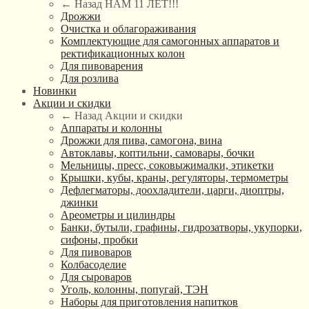
← Назад
НАМ 11 ЛЕТ!!!
Дрожжи
Очистка и облагораживания
Комплектующие для самогонных аппаратов и
ректификационных колон
Для пивоварения
Для розлива
Новинки
Акции и скидки
← Назад
Акции и скидки
Аппараты и колонны
Дрожжи для пива, самогона, вина
Автоклавы, коптильни, самовары, бочки
Мельницы, пресс, соковыжималки, этикетки
Крышки, кубы, краны, регуляторы, термометры
Дефлегматоры, доохладители, царги, диоптры,
джинки
Ареометры и цилиндры
Банки, бутыли, графины, гидрозатворы, укупорки,
сифоны, пробки
Для пивоваров
Колбасоделие
Для сыроваров
Уголь, колонны, попугай, ТЭН
Наборы для приготовления напитков