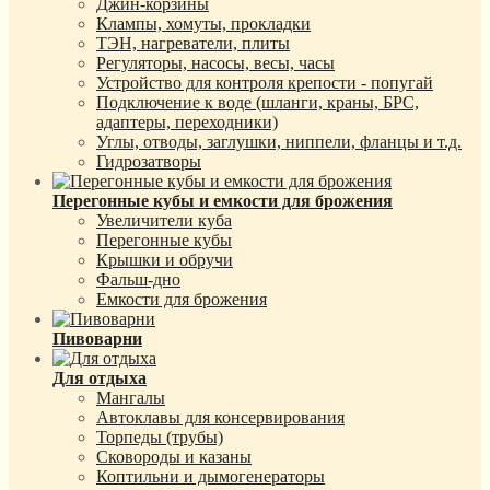
Джин-корзины
Клампы, хомуты, прокладки
ТЭН, нагреватели, плиты
Регуляторы, насосы, весы, часы
Устройство для контроля крепости - попугай
Подключение к воде (шланги, краны, БРС,
адаптеры, переходники)
Углы, отводы, заглушки, ниппели, фланцы и т.д.
Гидрозатворы
Перегонные кубы и емкости для брожения
Увеличители куба
Перегонные кубы
Крышки и обручи
Фальш-дно
Емкости для брожения
Пивоварни
Для отдыха
Мангалы
Автоклавы для консервирования
Торпеды (трубы)
Сковороды и казаны
Коптильни и дымогенераторы