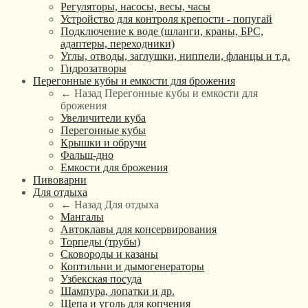
Регуляторы, насосы, весы, часы
Устройство для контроля крепости - попугай
Подключение к воде (шланги, краны, БРС,
адаптеры, переходники)
Углы, отводы, заглушки, ниппели, фланцы и т.д.
Гидрозатворы
Перегонные кубы и емкости для брожения
← Назад
Перегонные кубы и емкости для
брожения
Увеличители куба
Перегонные кубы
Крышки и обручи
Фальш-дно
Емкости для брожения
Пивоварни
Для отдыха
← Назад
Для отдыха
Мангалы
Автоклавы для консервирования
Торпеды (трубы)
Сковороды и казаны
Коптильни и дымогенераторы
Узбекская посуда
Шампура, лопатки и др.
Щепа и уголь для копчения