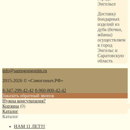
Доставку
бондарных
изделий из
дуба (бочки,
жбаны)
осуществляем
в город
Энгельс и
Саратовскую
область
info@samogongonim.ru
2015-2026 © «Самогоныч.РФ»
8-347-299-42-42
8-960-800-42-42
Заказать обратный звонок
Нужна консультация?
Корзина
(
0
)
Каталог
Каталог
НАМ 11 ЛЕТ!!!