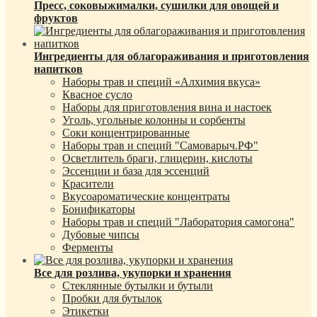
Пресс, соковыжималки, сушилки для овощей и
фруктов
Ингредиенты для облагораживания и приготовления
напитков
Наборы трав и специй «Алхимия вкуса»
Квасное сусло
Наборы для приготовления вина и настоек
Уголь, угольные колонны и сорбенты
Соки концентрированные
Наборы трав и специй "Самоварыч.РФ"
Осветлитель браги, глицерин, кислоты
Эссенции и база для эссенций
Красители
Вкусоароматические концентраты
Бонификаторы
Наборы трав и специй "Лаборатория самогона"
Дубовые чипсы
Ферменты
Все для розлива, укупорки и хранения
Стеклянные бутылки и бутыли
Пробки для бутылок
Этикетки