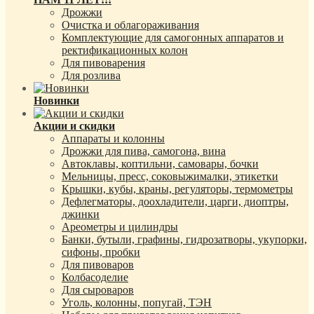
Дрожжи
Очистка и облагораживания
Комплектующие для самогонных аппаратов и
ректификационных колон
Для пивоварения
Для розлива
Новинки
Акции и скидки
Аппараты и колонны
Дрожжи для пива, самогона, вина
Автоклавы, коптильни, самовары, бочки
Мельницы, пресс, соковыжималки, этикетки
Крышки, кубы, краны, регуляторы, термометры
Дефлегматоры, доохладители, царги, диоптры,
джинки
Ареометры и цилиндры
Банки, бутыли, графины, гидрозатворы, укупорки,
сифоны, пробки
Для пивоваров
Колбасоделие
Для сыроваров
Уголь, колонны, попугай, ТЭН