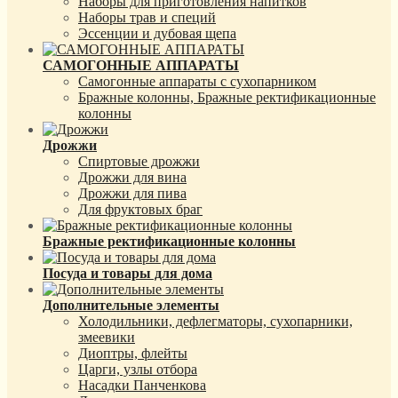
Наборы для приготовления напитков
Наборы трав и специй
Эссенции и дубовая щепа
САМОГОННЫЕ АППАРАТЫ
Самогонные аппараты с сухопарником
Бражные колонны, Бражные ректификационные
колонны
Дрожжи
Спиртовые дрожжи
Дрожжи для вина
Дрожжи для пива
Для фруктовых браг
Бражные ректификационные колонны
Посуда и товары для дома
Дополнительные элементы
Холодильники, дефлегматоры, сухопарники,
змеевики
Диоптры, флейты
Царги, узлы отбора
Насадки Панченкова