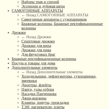
Наборы трав и специй
Эссенции и дубовая щепа
САМОГОННЫЕ АППАРАТЫ
← Назад
САМОГОННЫЕ АППАРАТЫ
Самогонные аппараты с сухопарником
Бражные колонны, Бражные ректификационные
колонны
Дрожжи
← Назад
Дрожжи
Спиртовые дрожжи
Дрожжи для вина
Дрожжи для пива
Для фруктовых браг
Бражные ректификационные колонны
Посуда и товары для дома
Дополнительные элементы
← Назад
Дополнительные элементы
Холодильники, дефлегматоры, сухопарники,
змеевики
Диоптры, флейты
Царги, узлы отбора
Насадки Панченкова
Джин-корзины
Клампы, хомуты, прокладки
ТЭН, нагреватели, плиты