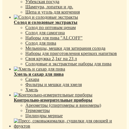
Узбекская посуда
Шампура, лопатки и др.
Щепа и уголь для копчения
Солод и солодовые экстракты
Солод по оптовым ценам
Солод для самогона
Наборы для пива "ALCOFF"
Солод для пива
Мельницы, мешки для затирания солода
Наборы для приготовления крепких напитков
Своя кружка 2,1кг на 23 л
Солодовые и экстрактные наборы для пива
Хмель и сахар для пива
Сахара
Фильтры и мешки для хмеля
Хмель
Контрольно-измерительные приборы
Ареометры (спиртомеры и виномеры)
Термометры
Цилиндры мерные