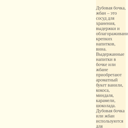
Дубовая бочка,
жбан – это
сосуд для
хранения,
выдержки и
облагораживан
крепких
напитков,
вина.
Выдержанные
напитки в
бочке или
жбане
приобретают
ароматный
букет ванили,
кокоса,
миндаля,
карамели,
шоколада.
Дубовая бочка
или жбан
используются
для