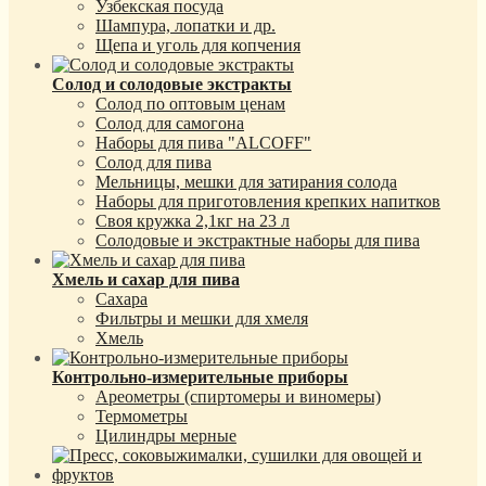
Узбекская посуда
Шампура, лопатки и др.
Щепа и уголь для копчения
Солод и солодовые экстракты
Солод по оптовым ценам
Солод для самогона
Наборы для пива "ALCOFF"
Солод для пива
Мельницы, мешки для затирания солода
Наборы для приготовления крепких напитков
Своя кружка 2,1кг на 23 л
Солодовые и экстрактные наборы для пива
Хмель и сахар для пива
Сахара
Фильтры и мешки для хмеля
Хмель
Контрольно-измерительные приборы
Ареометры (спиртомеры и виномеры)
Термометры
Цилиндры мерные