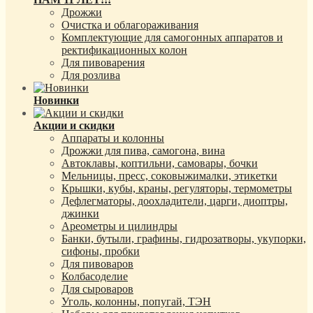
Дрожжи
Очистка и облагораживания
Комплектующие для самогонных аппаратов и
ректификационных колон
Для пивоварения
Для розлива
Новинки
Акции и скидки
Аппараты и колонны
Дрожжи для пива, самогона, вина
Автоклавы, коптильни, самовары, бочки
Мельницы, пресс, соковыжималки, этикетки
Крышки, кубы, краны, регуляторы, термометры
Дефлегматоры, доохладители, царги, диоптры,
джинки
Ареометры и цилиндры
Банки, бутыли, графины, гидрозатворы, укупорки,
сифоны, пробки
Для пивоваров
Колбасоделие
Для сыроваров
Уголь, колонны, попугай, ТЭН