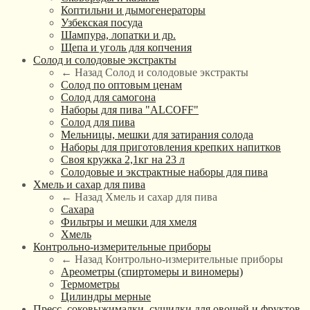
Коптильни и дымогенераторы
Узбекская посуда
Шампура, лопатки и др.
Щепа и уголь для копчения
Солод и солодовые экстракты
← Назад
Солод и солодовые экстракты
Солод по оптовым ценам
Солод для самогона
Наборы для пива "ALCOFF"
Солод для пива
Мельницы, мешки для затирания солода
Наборы для приготовления крепких напитков
Своя кружка 2,1кг на 23 л
Солодовые и экстрактные наборы для пива
Хмель и сахар для пива
← Назад
Хмель и сахар для пива
Сахара
Фильтры и мешки для хмеля
Хмель
Контрольно-измерительные приборы
← Назад
Контрольно-измерительные приборы
Ареометры (спиртомеры и виномеры)
Термометры
Цилиндры мерные
Пресс, соковыжималки, сушилки для овощей и фруктов