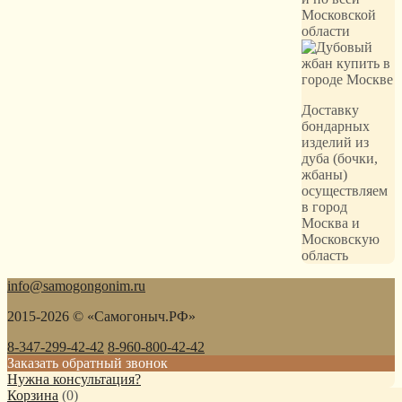
Доставку
бондарных
изделий из
дуба (бочки,
жбаны)
осуществляем
в город
Москва и
Московскую
область
info@samogongonim.ru
2015-2026 © «Самогоныч.РФ»
8-347-299-42-42
8-960-800-42-42
Заказать обратный звонок
Нужна консультация?
Корзина
(
0
)