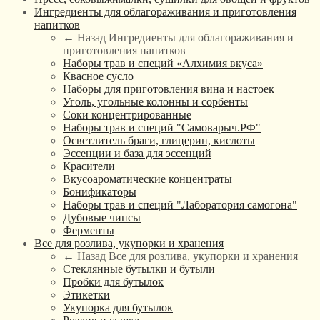
Ингредиенты для облагораживания и приготовления
напитков
← Назад
Ингредиенты для облагораживания и
приготовления напитков
Наборы трав и специй «Алхимия вкуса»
Квасное сусло
Наборы для приготовления вина и настоек
Уголь, угольные колонны и сорбенты
Соки концентрированные
Наборы трав и специй "Самоварыч.РФ"
Осветлитель браги, глицерин, кислоты
Эссенции и база для эссенций
Красители
Вкусоароматические концентраты
Бонификаторы
Наборы трав и специй "Лаборатория самогона"
Дубовые чипсы
Ферменты
Все для розлива, укупорки и хранения
← Назад
Все для розлива, укупорки и хранения
Стеклянные бутылки и бутыли
Пробки для бутылок
Этикетки
Укупорка для бутылок