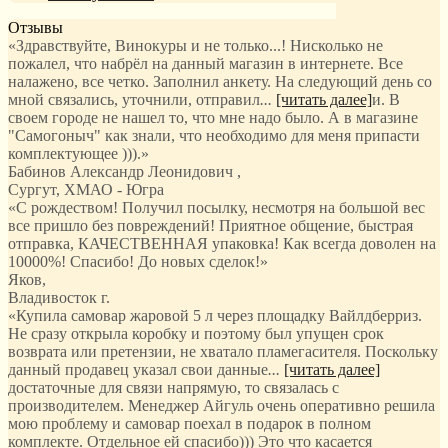
Отзывы
«Здравствуйте, Винокуры и не только...! Нисколько не
пожалел, что набрёл на данный магазин в интернете. Все
налажено, все четко. Заполнил анкету. На следующий день со
мной связались, уточнили, отправил
...
[читать далее]
и. В
своем городе не нашел то, что мне надо было. А в магазине
"Самогоныч" как знали, что необходимо для меня припасти
комплектующее ))).
»
Бабинов Александр Леонидович
,
Сургут, ХМАО - Югра
«С рождеством! Получил посылку, несмотря на большой вес
все пришло без повреждений! Приятное общение, быстрая
отправка, КАЧЕСТВЕННАЯ упаковка! Как всегда доволен на
10000%! Спасибо! До новых сделок!»
Яков
,
Владивосток г.
«Купила самовар жаровой 5 л через площадку Вайлдберриз.
Не сразу открыла коробку и поэтому был упущен срок
возврата или претензии, не хватало пламегасителя. Поскольку
данный продавец указал свои данные
...
[читать далее]
достаточные для связи напрямую, то связалась с
производителем. Менеджер Айгуль очень оперативно решила
мою проблему и самовар поехал в подарок в полном
комплекте. Отдельное ей спасибо))) Это что касается