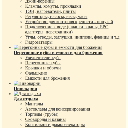
Джин-корзины
Клампы, хомуты, прокладки
ТЭН, нагреватели, плиты
Регуляторы, насосы, весы, часы
Устройство для контроля крепости - попугай
Подключение к воде (шланги, краны, БРС,
адаптеры, переходники)
Углы, отводы, заглушки, ниппели, фланцы и т.д.
Гидрозатворы
Перегонные кубы и емкости для брожения
Увеличители куба
Перегонные кубы
Крышки и обручи
Фальш-дно
Емкости для брожения
Пивоварни
Для отдыха
Мангалы
Автоклавы для консервирования
Торпеды (трубы)
Сковороды и казаны
Коптильни и дымогенераторы