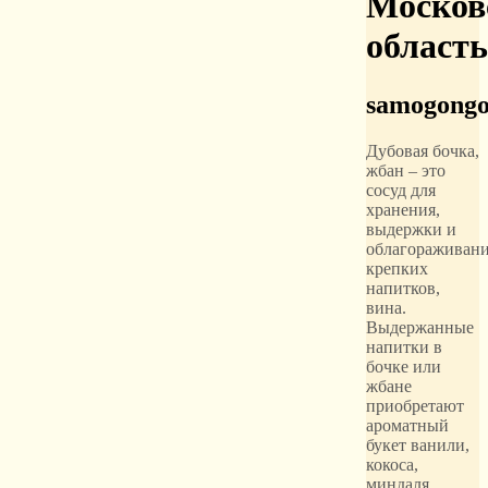
Москов
область
samogongo
Дубовая бочка,
жбан – это
сосуд для
хранения,
выдержки и
облагораживан
крепких
напитков,
вина.
Выдержанные
напитки в
бочке или
жбане
приобретают
ароматный
букет ванили,
кокоса,
миндаля,