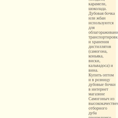
карамели,
шоколада.
Дубовая бочка
или жбан
используются
для
облагораживани
транспортировк
и хранения
дистиллятов
(самогона,
коньяка,
виски,
кальвадоса) и
вина.
Купить оптом
и в розницу
дубовые бочки
в интернет
магазине
Самогоныч из
высококачестве
отборного
дуба
прошедшего