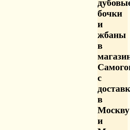
дубовы
бочки
и
жбаны
в
магази
Самого
с
достав
в
Москву
и