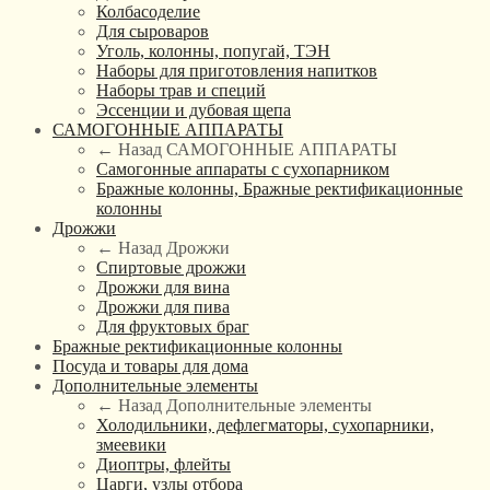
Колбасоделие
Для сыроваров
Уголь, колонны, попугай, ТЭН
Наборы для приготовления напитков
Наборы трав и специй
Эссенции и дубовая щепа
САМОГОННЫЕ АППАРАТЫ
← Назад
САМОГОННЫЕ АППАРАТЫ
Самогонные аппараты с сухопарником
Бражные колонны, Бражные ректификационные
колонны
Дрожжи
← Назад
Дрожжи
Спиртовые дрожжи
Дрожжи для вина
Дрожжи для пива
Для фруктовых браг
Бражные ректификационные колонны
Посуда и товары для дома
Дополнительные элементы
← Назад
Дополнительные элементы
Холодильники, дефлегматоры, сухопарники,
змеевики
Диоптры, флейты
Царги, узлы отбора