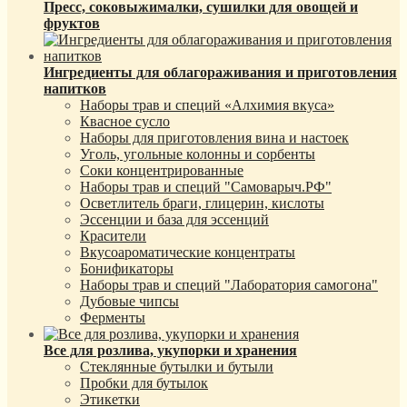
Пресс, соковыжималки, сушилки для овощей и
фруктов
Ингредиенты для облагораживания и приготовления
напитков
Наборы трав и специй «Алхимия вкуса»
Квасное сусло
Наборы для приготовления вина и настоек
Уголь, угольные колонны и сорбенты
Соки концентрированные
Наборы трав и специй "Самоварыч.РФ"
Осветлитель браги, глицерин, кислоты
Эссенции и база для эссенций
Красители
Вкусоароматические концентраты
Бонификаторы
Наборы трав и специй "Лаборатория самогона"
Дубовые чипсы
Ферменты
Все для розлива, укупорки и хранения
Стеклянные бутылки и бутыли
Пробки для бутылок
Этикетки