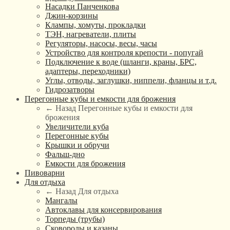
Насадки Панченкова
Джин-корзины
Клампы, хомуты, прокладки
ТЭН, нагреватели, плиты
Регуляторы, насосы, весы, часы
Устройство для контроля крепости - попугай
Подключение к воде (шланги, краны, БРС,
адаптеры, переходники)
Углы, отводы, заглушки, ниппели, фланцы и т.д.
Гидрозатворы
Перегонные кубы и емкости для брожения
← Назад
Перегонные кубы и емкости для
брожения
Увеличители куба
Перегонные кубы
Крышки и обручи
Фальш-дно
Емкости для брожения
Пивоварни
Для отдыха
← Назад
Для отдыха
Мангалы
Автоклавы для консервирования
Торпеды (трубы)
Сковороды и казаны