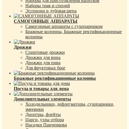
Наборы для приготовления напитков
Наборы трав и специй
Эссенции и дубовая щепа
САМОГОННЫЕ АППАРАТЫ
Самогонные аппараты с сухопарником
Бражные колонны, Бражные ректификационные
колонны
Дрожжи
Спиртовые дрожжи
Дрожжи для вина
Дрожжи для пива
Для фруктовых браг
Бражные ректификационные колонны
Посуда и товары для дома
Дополнительные элементы
Холодильники, дефлегматоры, сухопарники,
змеевики
Диоптры, флейты
Царги, узлы отбора
Насадки Панченкова