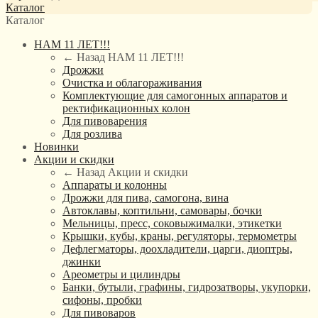
Каталог
Каталог
НАМ 11 ЛЕТ!!!
← Назад
НАМ 11 ЛЕТ!!!
Дрожжи
Очистка и облагораживания
Комплектующие для самогонных аппаратов и
ректификационных колон
Для пивоварения
Для розлива
Новинки
Акции и скидки
← Назад
Акции и скидки
Аппараты и колонны
Дрожжи для пива, самогона, вина
Автоклавы, коптильни, самовары, бочки
Мельницы, пресс, соковыжималки, этикетки
Крышки, кубы, краны, регуляторы, термометры
Дефлегматоры, доохладители, царги, диоптры,
джинки
Ареометры и цилиндры
Банки, бутыли, графины, гидрозатворы, укупорки,
сифоны, пробки
Для пивоваров