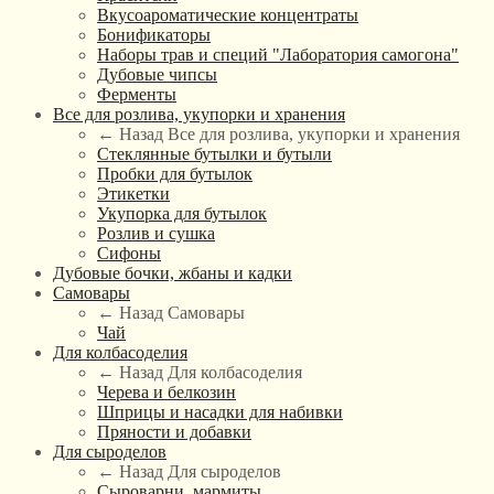
Вкусоароматические концентраты
Бонификаторы
Наборы трав и специй "Лаборатория самогона"
Дубовые чипсы
Ферменты
Все для розлива, укупорки и хранения
← Назад
Все для розлива, укупорки и хранения
Стеклянные бутылки и бутыли
Пробки для бутылок
Этикетки
Укупорка для бутылок
Розлив и сушка
Сифоны
Дубовые бочки, жбаны и кадки
Самовары
← Назад
Самовары
Чай
Для колбасоделия
← Назад
Для колбасоделия
Черева и белкозин
Шприцы и насадки для набивки
Пряности и добавки
Для сыроделов
← Назад
Для сыроделов
Сыроварни, мармиты