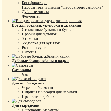
Бонификаторы
Наборы трав и специй "Лаборатория самогона"
Дубовые чипсы
Ферменты
Все для розлива, укупорки и хранения
Стеклянные бутылки и бутыли
Пробки для бутылок
Этикетки
Укупорка для бутылок
Розлив и сушка
Сифоны
Дубовые бочки, жбаны и кадки
Самовары
Чай
Для колбасоделия
Черева и белкозин
Шприцы и насадки для набивки
Пряности и добавки
Для сыроделов
Сыроварни, мармиты