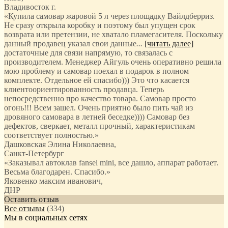
Владивосток г.
«Купила самовар жаровой 5 л через площадку Вайлдберриз.
Не сразу открыла коробку и поэтому был упущен срок
возврата или претензии, не хватало пламегасителя. Поскольку
данный продавец указал свои данные
...
[читать далее]
достаточные для связи напрямую, то связалась с
производителем. Менеджер Айгуль очень оперативно решила
мою проблему и самовар поехал в подарок в полном
комплекте. Отдельное ей спасибо))) Это что касается
клиентоориентированность продавца. Теперь
непосредственно про качество товара. Самовар просто
огонь!!! Всем зашел. Очень приятно было пить чай из
дровяного самовара в летней беседке)))) Самовар без
дефектов, сверкает, металл прочный, характеристикам
соответствует полностью.
»
Дашковская Элина Николаевна
,
Санкт-Петербург
«Заказывал автоклав fansel mini, все дашло, аппарат работает.
Весьма благодарен. Спасибо.»
Яковенко максим иванович
,
ДНР
Оставить отзыв
Все отзывы
(334)
Мы в социальных сетях