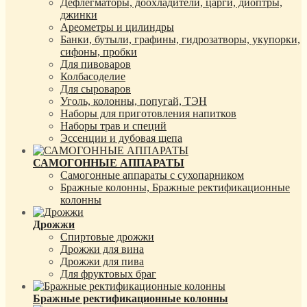
Дефлегматоры, доохладители, царги, диоптры,
джинки
Ареометры и цилиндры
Банки, бутыли, графины, гидрозатворы, укупорки,
сифоны, пробки
Для пивоваров
Колбасоделие
Для сыроваров
Уголь, колонны, попугай, ТЭН
Наборы для приготовления напитков
Наборы трав и специй
Эссенции и дубовая щепа
САМОГОННЫЕ АППАРАТЫ
Самогонные аппараты с сухопарником
Бражные колонны, Бражные ректификационные
колонны
Дрожжи
Спиртовые дрожжи
Дрожжи для вина
Дрожжи для пива
Для фруктовых браг
Бражные ректификационные колонны