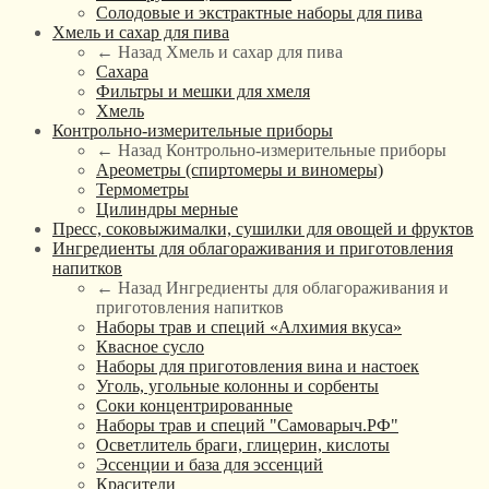
Солодовые и экстрактные наборы для пива
Хмель и сахар для пива
← Назад
Хмель и сахар для пива
Сахара
Фильтры и мешки для хмеля
Хмель
Контрольно-измерительные приборы
← Назад
Контрольно-измерительные приборы
Ареометры (спиртомеры и виномеры)
Термометры
Цилиндры мерные
Пресс, соковыжималки, сушилки для овощей и фруктов
Ингредиенты для облагораживания и приготовления
напитков
← Назад
Ингредиенты для облагораживания и
приготовления напитков
Наборы трав и специй «Алхимия вкуса»
Квасное сусло
Наборы для приготовления вина и настоек
Уголь, угольные колонны и сорбенты
Соки концентрированные
Наборы трав и специй "Самоварыч.РФ"
Осветлитель браги, глицерин, кислоты
Эссенции и база для эссенций
Красители