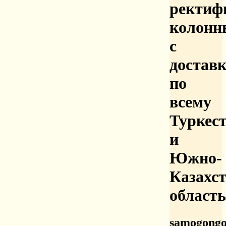
ректиф
колонн
с
достав
по
всему
Туркес
и
Южно-
Казахс
область
samogongo