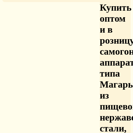
Купить
оптом
и в
розниц
самого
аппара
типа
Магар
из
пищево
нержав
стали,