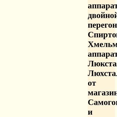
аппара
двойно
перего
Спирто
Хмельм
аппара
Люкста
Люхста
от
магази
Самого
и