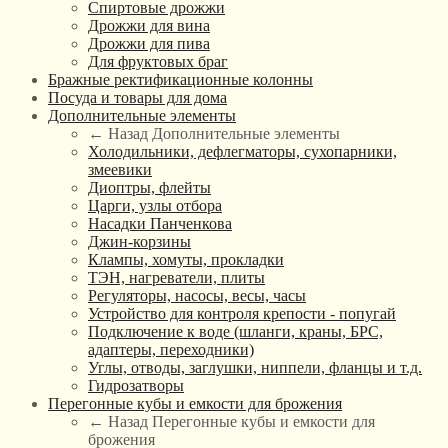
Спиртовые дрожжи
Дрожжи для вина
Дрожжи для пива
Для фруктовых браг
Бражные ректификационные колонны
Посуда и товары для дома
Дополнительные элементы
← Назад
Дополнительные элементы
Холодильники, дефлегматоры, сухопарники,
змеевики
Диоптры, флейты
Царги, узлы отбора
Насадки Панченкова
Джин-корзины
Клампы, хомуты, прокладки
ТЭН, нагреватели, плиты
Регуляторы, насосы, весы, часы
Устройство для контроля крепости - попугай
Подключение к воде (шланги, краны, БРС,
адаптеры, переходники)
Углы, отводы, заглушки, ниппели, фланцы и т.д.
Гидрозатворы
Перегонные кубы и емкости для брожения
← Назад
Перегонные кубы и емкости для
брожения