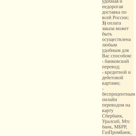
удобная и
недорогая
доставка по
всей России;
3)
оплата
заказа может
быть
осуществлена
любым
удобным для
Вас способом:
- банковский
перевод;
- кредитной и
дебетовой
картами;
-
беспроцентным
онлайн
переводом на
карту
Сбербанк,
Уралсиб, Мтс
банк, МБРР,
ГазПромБанк,