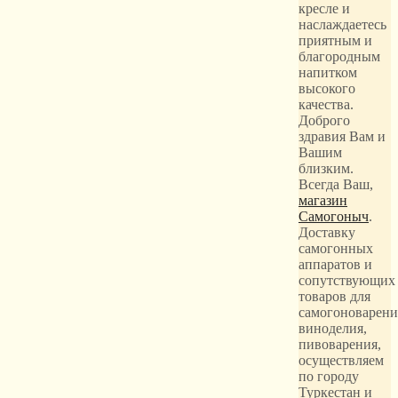
кресле и
наслаждаетесь
приятным и
благородным
напитком
высокого
качества.
Доброго
здравия Вам и
Вашим
близким.
Всегда Ваш,
магазин
Самогоныч
.
Доставку
самогонных
аппаратов и
сопутствующих
товаров для
самогоноварени
виноделия,
пивоварения,
осуществляем
по городу
Туркестан и