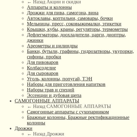
← Назад
Акции и скидки
Аппараты и колонны
Дрожжи для пива, самогона, вина
Автоклавы, коптильни, самовары, бочки
Мельницы, пресс, соковыжималки, этикетки
Крышки, кубы, краны, регуляторы, термометры
Дефлегматоры, доохладители, царги, диоптры,
джинки
Ареометры и цилиндры
Банки, бутыли, графины, гидрозатворы, укупорки,
сифоны, пробки
Для пивоваров
Колбасоделие
Для сыроваров
Уголь, колонны, попугай, ТЭН
Наборы для приготовления напитков
Наборы трав и специй
Эссенции и дубовая щепа
САМОГОННЫЕ АППАРАТЫ
← Назад
САМОГОННЫЕ АППАРАТЫ
Самогонные аппараты с сухопарником
Бражные колонны, Бражные ректификационные
колонны
Дрожжи
← Назад
Дрожжи