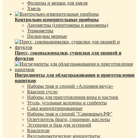
Фильтры и мешки для хмеля
Хмель
Контрольно-измерительные приборы
Ареометры (спиртомеры и виномеры)
Термометры
Цилиндры мерные
Пресс, соковыжималки, сушилки для овощей и
фруктов
Ингредиенты для облагораживания и приготовления
напитков
Наборы трав и специй «Алхимия вкуса»
Квасное сусло
Наборы для приготовления вина и настоек
Уголь, угольные колонны и сорбенты
Соки концентрированные
Наборы трав и специй "Самоварыч.РФ"
Осветлитель браги, глицерин, кислоты
Эссенции и база для эссенций
Красители
Вкусоароматические концентраты