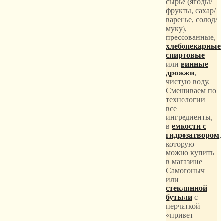
сырье (ягоды/
фрукты, сахар/
варенье, солод/
муку),
прессованные,
хлебопекарные
спиртовые
или
винные
дрожжи
,
чистую воду.
Смешиваем по
технологии
все
ингредиенты,
в
емкости с
гидрозатвором
,
которую
можно купить
в магазине
Самогоныч
или
стеклянной
бутыли
с
перчаткой –
«привет