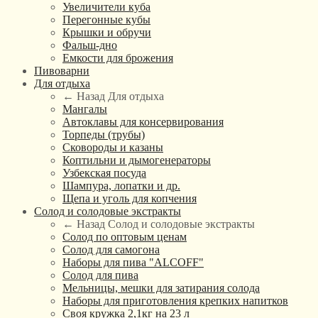
Увеличители куба
Перегонные кубы
Крышки и обручи
Фальш-дно
Емкости для брожения
Пивоварни
Для отдыха
← Назад
Для отдыха
Мангалы
Автоклавы для консервирования
Торпеды (трубы)
Сковороды и казаны
Коптильни и дымогенераторы
Узбекская посуда
Шампура, лопатки и др.
Щепа и уголь для копчения
Солод и солодовые экстракты
← Назад
Солод и солодовые экстракты
Солод по оптовым ценам
Солод для самогона
Наборы для пива "ALCOFF"
Солод для пива
Мельницы, мешки для затирания солода
Наборы для приготовления крепких напитков
Своя кружка 2,1кг на 23 л