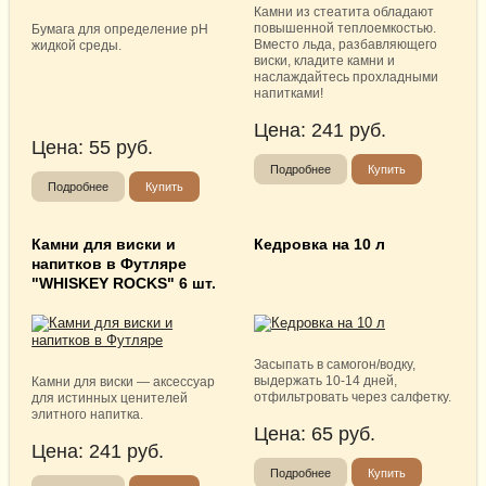
Камни из стеатита обладают
повышенной теплоемкостью.
Бумага для определение рН
Вместо льда, разбавляющего
жидкой среды.
виски, кладите камни и
наслаждайтесь прохладными
напитками!
Цена:
241
руб.
Цена:
55
руб.
Подробнее
Купить
Подробнее
Купить
Камни для виски и
Кедровка на 10 л
напитков в Футляре
"WHISKEY ROCKS" 6 шт.
Засыпать в самогон/водку,
выдержать 10-14 дней,
Камни для виски — аксессуар
отфильтровать через салфетку.
для истинных ценителей
элитного напитка.
Цена:
65
руб.
Цена:
241
руб.
Подробнее
Купить