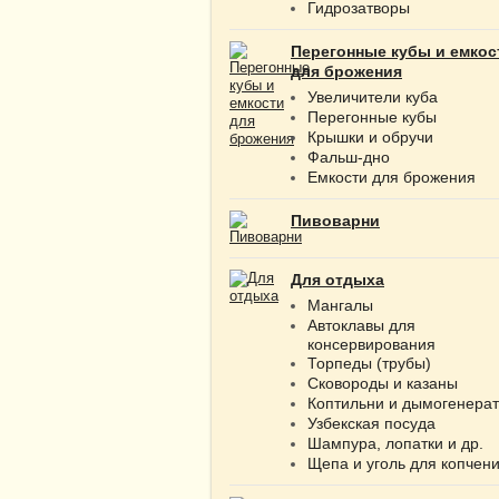
Гидрозатворы
Перегонные кубы и емкос
для брожения
Увеличители куба
Перегонные кубы
Крышки и обручи
Фальш-дно
Емкости для брожения
Пивоварни
Для отдыха
Мангалы
Автоклавы для
консервирования
Торпеды (трубы)
Сковороды и казаны
Коптильни и дымогенера
Узбекская посуда
Шампура, лопатки и др.
Щепа и уголь для копчен