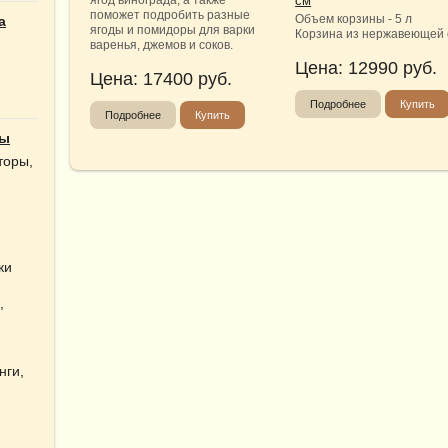
ягод винограда, а также
поможет подробить разные
Объем корзины - 5 л
а
ягоды и помидоры для варки
Корзина из нержавеющей 
варенья, джемов и соков.
Цена:
12990
руб.
Цена:
17400
руб.
Подробнее
Купить
Подробнее
Купить
ты
торы,
ки
,
нги,