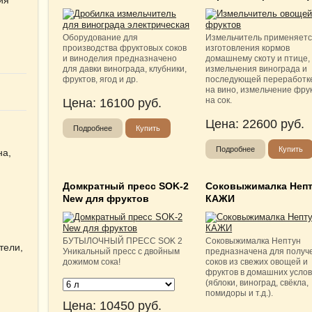
Оборудование для
Измельчитель применяетс
производства фруктовых соков
изготовления кормов
и виноделия предназначено
домашнему скоту и птице,
для давки винограда, клубники,
измельчения винограда и
фруктов, ягод и др.
последующей переработке
на вино, измельчение фру
на сок.
Цена:
16100
руб.
Цена:
22600
руб.
Подробнее
Купить
Подробнее
Купить
на,
Домкратный пресс SOK-2
Соковыжималка Неп
New для фруктов
КАЖИ
БУТЫЛОЧНЫЙ ПРЕСC SOK 2
Соковыжималка Нептун
тели,
Уникальный пресс с двойным
предназначена для получ
дожимом сока!
соков из свежих овощей и
фруктов в домашних усло
(яблоки, виноград, свёкла,
помидоры и т.д.).
Цена:
10450
руб.