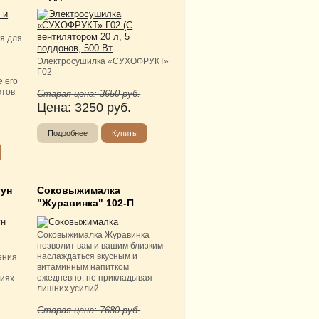
я для
Электросушилка «СУХОФРУКТ»
Г02
 его
ктов
Старая цена:
3650
руб.
Цена:
3250
руб.
Подробнее
Купить
тун
Соковыжималка
"Журавинка" 102-П
Соковыжималка Журавинка
позволит вам и вашим близким
наслаждаться вкусным и
ения
витаминным напитком
ежедневно, не прикладывая
виях
лишних усилий.
Старая цена:
7680
руб.