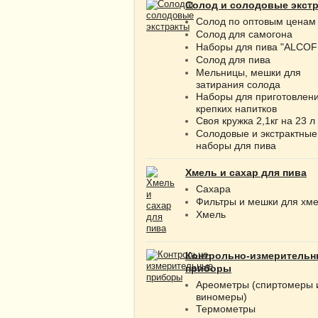
Солод и солодовые экст
Солод по оптовым ценам
Солод для самогона
Наборы для пива "ALCOF
Солод для пива
Мельницы, мешки для
затирания солода
Наборы для приготовлен
крепких напитков
Своя кружка 2,1кг на 23 л
Солодовые и экстрактные
наборы для пива
Хмель и сахар для пива
Сахара
Фильтры и мешки для хм
Хмель
Контрольно-измерительн
приборы
Ареометры (спиртомеры 
виномеры)
Термометры