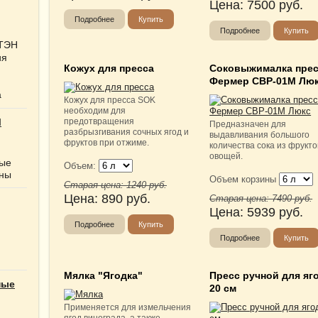
Цена:
7500
руб.
Подробнее
Купить
Подробнее
Купить
 ТЭН
ия
Кожух для пресса
Соковыжималка пре
Фермер СВР-01М Лю
а
Кожух для пресса SOK
необходим для
Ы
предотвращения
Предназначен для
разбрызгивания сочных ягод и
выдавливания большого
фруктов при отжиме.
количества сока из фрукто
овощей.
ные
Объем:
нны
Объем корзины
Старая цена:
1240
руб.
Цена:
890
руб.
Старая цена:
7490
руб.
Цена:
5939
руб.
Подробнее
Купить
Подробнее
Купить
Мялка "Ягодка"
Пресс ручной для яго
ные
20 см
Применяется для измельчения