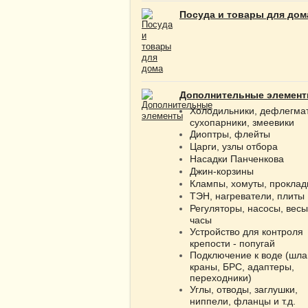
Посуда и товары для дом
Дополнительные элемен
Холодильники, дефлегма
сухопарники, змеевики
Диоптры, флейты
Царги, узлы отбора
Насадки Панченкова
Джин-корзины
Клампы, хомуты, проклад
ТЭН, нагреватели, плиты
Регуляторы, насосы, весы
часы
Устройство для контроля
крепости - попугай
Подключение к воде (шла
краны, БРС, адаптеры,
переходники)
Углы, отводы, заглушки,
ниппели, фланцы и т.д.