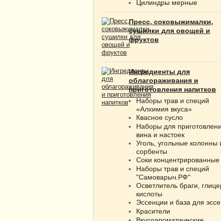
Цилиндры мерные
Пресс, соковыжималки,
сушилки для овощей и
фруктов
Ингредиенты для
облагораживания и
приготовления напитков
Наборы трав и специй
«Алхимия вкуса»
Квасное сусло
Наборы для приготовлен
вина и настоек
Уголь, угольные колонны 
сорбенты
Соки концентрированные
Наборы трав и специй
"Самоварыч.РФ"
Осветлитель браги, глице
кислоты
Эссенции и база для эсс
Красители
Вкусоароматические