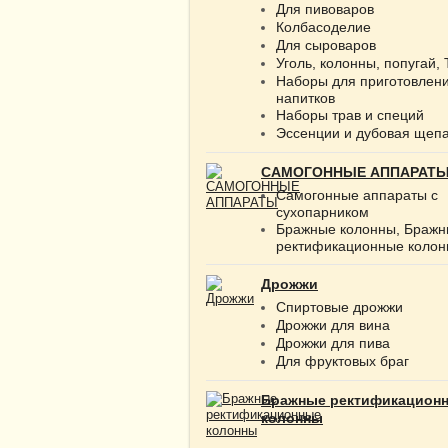
Для пивоваров
Колбасоделие
Для сыроваров
Уголь, колонны, попугай,
Наборы для приготовлен
напитков
Наборы трав и специй
Эссенции и дубовая щеп
САМОГОННЫЕ АППАРАТ
Самогонные аппараты с
сухопарником
Бражные колонны, Браж
ректификационные коло
Дрожжи
Спиртовые дрожжи
Дрожжи для вина
Дрожжи для пива
Для фруктовых браг
Бражные ректификацион
колонны