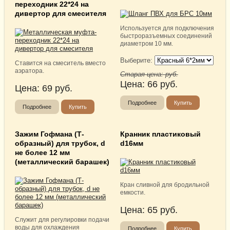
переходник 22*24 на
дивертор для смесителя
Используется для подключения
быстроразъемных соединений
диаметром 10 мм.
Выберите:
Ставится на смеситель вместо
аэратора.
Старая цена:
руб.
Цена:
66
руб.
Цена:
69
руб.
Подробнее
Купить
Подробнее
Купить
Зажим Гофмана (Т-
Кранник пластиковый
образный) для трубок, d
d16мм
не более 12 мм
(металлический барашек)
Кран сливной для бродильной
емкости.
Цена:
65
руб.
Служит для регулировки подачи
воды для охлаждения
Подробнее
Купить