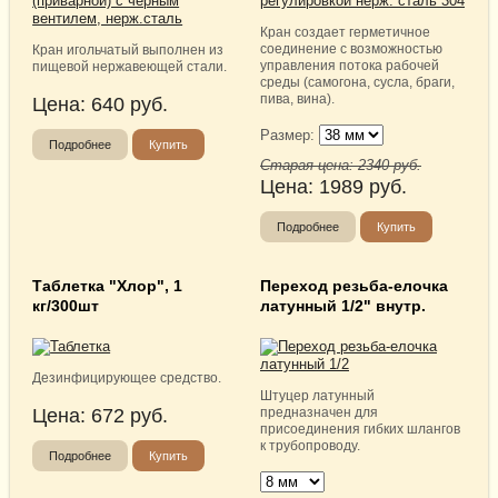
Кран создает герметичное
соединение с возможностью
Кран игольчатый выполнен из
управления потока рабочей
пищевой нержавеющей стали.
среды (самогона, сусла, браги,
пива, вина).
Цена:
640
руб.
Размер:
Подробнее
Купить
Старая цена:
2340
руб.
Цена:
1989
руб.
Подробнее
Купить
Таблетка "Хлор", 1
Переход резьба-елочка
кг/300шт
латунный 1/2" внутр.
Дезинфицирующее средство.
Штуцер латунный
Цена:
672
руб.
предназначен для
присоединения гибких шлангов
к трубопроводу.
Подробнее
Купить