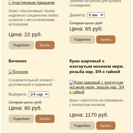
Тройник латунный для шланга
охлаждения.
Хомут обеспечивает более
Диаметр:
надежное соединение гибких
шлангов с металлическими
Старая цена:
руб.
штуцерами.
Цена:
65
руб.
Цена:
22
руб.
Подробнее
Купить
Подробнее
Купить
Бочонок
Кран шаровый с
изогнутым носиком нерж.
резьба нар. 3/4 с гайкой
Соединительный элемент -
долговечный и надежный.
Выберите:
Кран / смеситель на пивоварню
Старая цена:
руб.
с изогнутым носиком.
Цена:
80
руб.
Цена:
1170
руб.
Подробнее
Купить
Подробнее
Купить