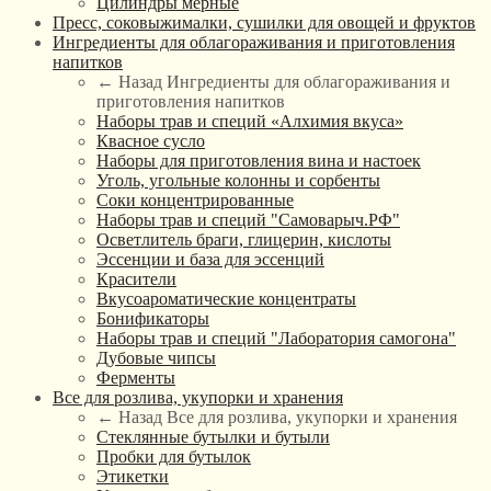
Цилиндры мерные
Пресс, соковыжималки, сушилки для овощей и фруктов
Ингредиенты для облагораживания и приготовления
напитков
← Назад
Ингредиенты для облагораживания и
приготовления напитков
Наборы трав и специй «Алхимия вкуса»
Квасное сусло
Наборы для приготовления вина и настоек
Уголь, угольные колонны и сорбенты
Соки концентрированные
Наборы трав и специй "Самоварыч.РФ"
Осветлитель браги, глицерин, кислоты
Эссенции и база для эссенций
Красители
Вкусоароматические концентраты
Бонификаторы
Наборы трав и специй "Лаборатория самогона"
Дубовые чипсы
Ферменты
Все для розлива, укупорки и хранения
← Назад
Все для розлива, укупорки и хранения
Стеклянные бутылки и бутыли
Пробки для бутылок
Этикетки