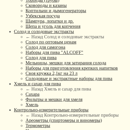
Торпеды (трубы)
Сковороды и казаны
Коптильни и дымогенераторы
Узбекская посуда
Шампура, лопатки и др.
Щепа и уголь для копчения
Солод и солодовые экстракты
← Назад
Солод и солодовые экстракты
Солод по оптовым ценам
Солод для самогона
Наборы для пива "ALCOFF"
Солод для пива
Мельницы, мешки для затирания солода
Наборы для приготовления крепких напитков
Своя кружка 2,1кг на 23 л
Солодовые и экстрактные наборы для пива
Хмель и сахар для пива
← Назад
Хмель и сахар для пива
Сахара
Фильтры и мешки для хмеля
Хмель
Контрольно-измерительные приборы
← Назад
Контрольно-измерительные приборы
Ареометры (спиртомеры и виномеры)
Термометры