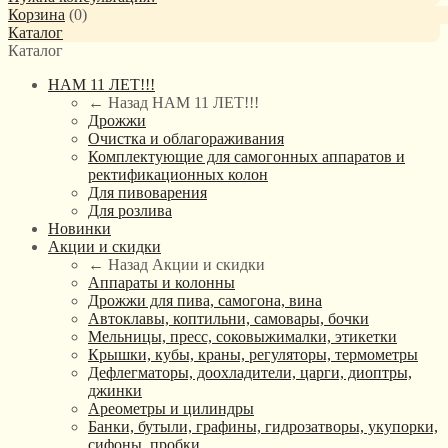
Корзина
(
0
)
Каталог
Каталог
НАМ 11 ЛЕТ!!!
← Назад
НАМ 11 ЛЕТ!!!
Дрожжи
Очистка и облагораживания
Комплектующие для самогонных аппаратов и
ректификационных колон
Для пивоварения
Для розлива
Новинки
Акции и скидки
← Назад
Акции и скидки
Аппараты и колонны
Дрожжи для пива, самогона, вина
Автоклавы, коптильни, самовары, бочки
Мельницы, пресс, соковыжималки, этикетки
Крышки, кубы, краны, регуляторы, термометры
Дефлегматоры, доохладители, царги, диоптры,
джинки
Ареометры и цилиндры
Банки, бутыли, графины, гидрозатворы, укупорки,
сифоны, пробки