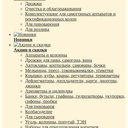
Дрожжи
Очистка и облагораживания
Комплектующие для самогонных аппаратов и
ректификационных колон
Для пивоварения
Для розлива
Новинки
Акции и скидки
Аппараты и колонны
Дрожжи для пива, самогона, вина
Автоклавы, коптильни, самовары, бочки
Мельницы, пресс, соковыжималки, этикетки
Крышки, кубы, краны, регуляторы, термометры
Дефлегматоры, доохладители, царги, диоптры,
джинки
Ареометры и цилиндры
Банки, бутыли, графины, гидрозатворы, укупорки,
сифоны, пробки
Для пивоваров
Колбасоделие
Для сыроваров
Уголь, колонны, попугай, ТЭН
Наборы для приготовления напитков