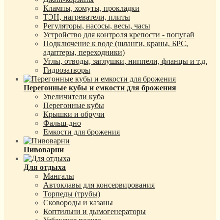
Клампы, хомуты, прокладки
ТЭН, нагреватели, плиты
Регуляторы, насосы, весы, часы
Устройство для контроля крепости - попугай
Подключение к воде (шланги, краны, БРС,
адаптеры, переходники)
Углы, отводы, заглушки, ниппели, фланцы и т.д.
Гидрозатворы
Перегонные кубы и емкости для брожения
Увеличители куба
Перегонные кубы
Крышки и обручи
Фальш-дно
Емкости для брожения
Пивоварни
Для отдыха
Мангалы
Автоклавы для консервирования
Торпеды (трубы)
Сковороды и казаны
Коптильни и дымогенераторы