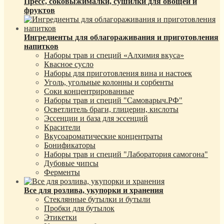
Пресс, соковыжималки, сушилки для овощей и
фруктов
Ингредиенты для облагораживания и приготовления
напитков
Наборы трав и специй «Алхимия вкуса»
Квасное сусло
Наборы для приготовления вина и настоек
Уголь, угольные колонны и сорбенты
Соки концентрированные
Наборы трав и специй "Самоварыч.РФ"
Осветлитель браги, глицерин, кислоты
Эссенции и база для эссенций
Красители
Вкусоароматические концентраты
Бонификаторы
Наборы трав и специй "Лаборатория самогона"
Дубовые чипсы
Ферменты
Все для розлива, укупорки и хранения
Стеклянные бутылки и бутыли
Пробки для бутылок
Этикетки