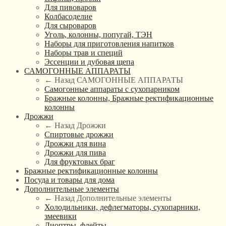
Для пивоваров
Колбасоделие
Для сыроваров
Уголь, колонны, попугай, ТЭН
Наборы для приготовления напитков
Наборы трав и специй
Эссенции и дубовая щепа
САМОГОННЫЕ АППАРАТЫ
← Назад
САМОГОННЫЕ АППАРАТЫ
Самогонные аппараты с сухопарником
Бражные колонны, Бражные ректификационные
колонны
Дрожжи
← Назад
Дрожжи
Спиртовые дрожжи
Дрожжи для вина
Дрожжи для пива
Для фруктовых браг
Бражные ректификационные колонны
Посуда и товары для дома
Дополнительные элементы
← Назад
Дополнительные элементы
Холодильники, дефлегматоры, сухопарники,
змеевики
Диоптры, флейты