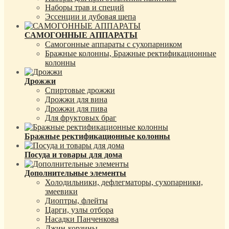
Наборы трав и специй
Эссенции и дубовая щепа
САМОГОННЫЕ АППАРАТЫ
Самогонные аппараты с сухопарником
Бражные колонны, Бражные ректификационные
колонны
Дрожжи
Спиртовые дрожжи
Дрожжи для вина
Дрожжи для пива
Для фруктовых браг
Бражные ректификационные колонны
Посуда и товары для дома
Дополнительные элементы
Холодильники, дефлегматоры, сухопарники,
змеевики
Диоптры, флейты
Царги, узлы отбора
Насадки Панченкова
Джин-корзины