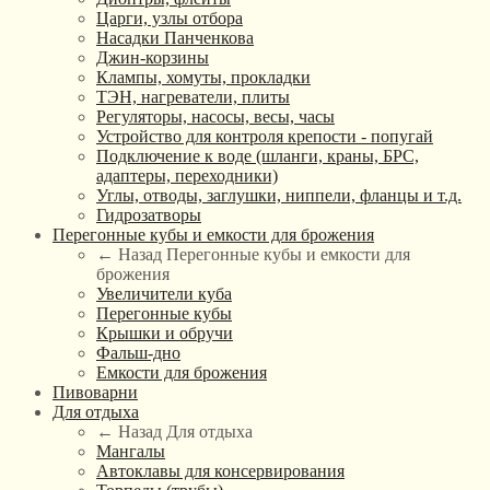
Царги, узлы отбора
Насадки Панченкова
Джин-корзины
Клампы, хомуты, прокладки
ТЭН, нагреватели, плиты
Регуляторы, насосы, весы, часы
Устройство для контроля крепости - попугай
Подключение к воде (шланги, краны, БРС,
адаптеры, переходники)
Углы, отводы, заглушки, ниппели, фланцы и т.д.
Гидрозатворы
Перегонные кубы и емкости для брожения
← Назад
Перегонные кубы и емкости для
брожения
Увеличители куба
Перегонные кубы
Крышки и обручи
Фальш-дно
Емкости для брожения
Пивоварни
Для отдыха
← Назад
Для отдыха
Мангалы
Автоклавы для консервирования