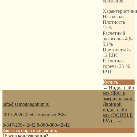
брожения.
Характеристики
Начальная
Плотность -
12%
Расчетный
алкоголь - 4,6-
5,1%
Цветность: 8-
12 EBC
Расчетная
горечь: 35-40
IBU
Купить
←
Индиа пэйл
эль (IPA) в
американском...
info@samogongonim.ru
Двойной
индиа пэйл
2015-2026 © «Самогоныч.РФ»
эль (DOUBLE
IPA)...
→
8-347-299-42-42
8-960-800-42-42
Заказать обратный звонок
Нужна консультация?