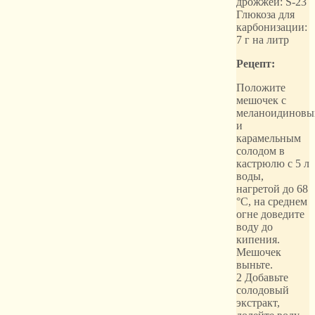
дрожжей: S-23
Глюкоза для
карбонизации:
7 г на литр
Рецепт:
Положите
мешочек с
меланоидинов
и
карамельным
солодом в
кастрюлю с 5 л
воды,
нагретой до 68
°C, на среднем
огне доведите
воду до
кипения.
Мешочек
выньте.
2 Добавьте
солодовый
экстракт,