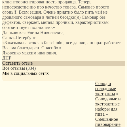
клиентоориентированность продавца. Теперь
непосредственно про качество товара. Самовар просто
огонь!!! Всем зашел. Очень приятно было пить чай из
дровяного самовара в летней беседке)))) Самовар без
дефектов, сверкает, металл прочный, характеристикам
соответствует полностью.
»
Дашковская Элина Николаевна
,
Санкт-Петербург
«Заказывал автоклав fansel mini, все дашло, аппарат работает.
Весьма благодарен. Спасибо.»
Яковенко максим иванович
,
ДНР
Оставить отзыв
Все отзывы
(334)
Мы в социальных сетях
Солод и
солодовые
экстракты
»
Солодовые и
экстрактные
наборы для
пива
»
Смешанное
пивоварение