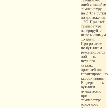
течение 6–7
дней снижайте
температуру
на 2 °C в сутки
до достижения
1 °C. При этой
температуре
лагерируйте
пиво минимум
15 дней.
При розливе
по бутылкам
рекомендуется
добавить
немного
свежих
дрожжей для
гарантированно
карбонизации.
Выдерживать
бутылки
лучше всего
при
температуре
основного