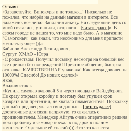
Отзывы
«Здравствуйте, Винокуры и не только...! Нисколько не
пожалел, что набрёл на данный магазин в интернете. Все
налажено, все четко. Заполнил анкету. На следующий день со
мной связались, уточнили, отправил
...
[читать далее]
и. В
своем городе не нашел то, что мне надо было. А в магазине
"Самогоныч" как знали, что необходимо для меня припасти
комплектующее ))).
»
Бабинов Александр Леонидович
,
Сургут, ХМАО - Югра
«С рождеством! Получил посылку, несмотря на большой вес
все пришло без повреждений! Приятное общение, быстрая
отправка, КАЧЕСТВЕННАЯ упаковка! Как всегда доволен на
10000%! Спасибо! До новых сделок!»
Яков
,
Владивосток г.
«Купила самовар жаровой 5 л через площадку Вайлдберриз.
Не сразу открыла коробку и поэтому был упущен срок
возврата или претензии, не хватало пламегасителя. Поскольку
данный продавец указал свои данные
...
[читать далее]
достаточные для связи напрямую, то связалась с
производителем. Менеджер Айгуль очень оперативно решила
мою проблему и самовар поехал в подарок в полном
комплекте. Отдельное ей спасибо))) Это что касается