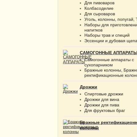
Для пивоваров
Колбасоделие
Для сыроваров
Уголь, колонны, попугай,
Наборы для приготовлен
напитков
Наборы трав и специй
Эссенции и дубовая щеп
САМОГОННЫЕ АППАРАТ
Самогонные аппараты с
сухопарником
Бражные колонны, Браж
ректификационные коло
Дрожжи
Спиртовые дрожжи
Дрожжи для вина
Дрожжи для пива
Для фруктовых браг
Бражные ректификацион
колонны