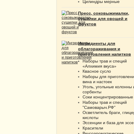
Цилиндры мерные
Пресс, соковыжималки,
сушилки для овощей и
фруктов
Ингредиенты для
облагораживания и
приготовления напитков
Наборы трав и специй
«Алхимия вкуса»
Квасное сусло
Наборы для приготовлен
вина и настоек
Уголь, угольные колонны 
сорбенты
Соки концентрированные
Наборы трав и специй
"Самоварыч.РФ"
Осветлитель браги, глице
кислоты
Эссенции и база для эсс
Красители
Вкусоароматические