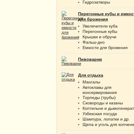
Гидрозатворы
Перегонные кубы и емкос
для брожения
Увеличители куба
Перегонные кубы
Крышки и обручи
Фальш-дно
Емкости для брожения
Пивоварни
Для отдыха
Мангалы
Автоклавы для
консервирования
Торпеды (трубы)
Сковороды и казаны
Коптильни и дымогенера
Узбекская посуда
Шампура, лопатки и др.
Щепа и уголь для копчен