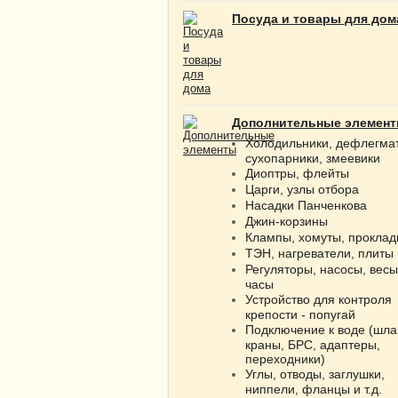
Посуда и товары для дом
Дополнительные элемен
Холодильники, дефлегма
сухопарники, змеевики
Диоптры, флейты
Царги, узлы отбора
Насадки Панченкова
Джин-корзины
Клампы, хомуты, проклад
ТЭН, нагреватели, плиты
Регуляторы, насосы, весы
часы
Устройство для контроля
крепости - попугай
Подключение к воде (шла
краны, БРС, адаптеры,
переходники)
Углы, отводы, заглушки,
ниппели, фланцы и т.д.