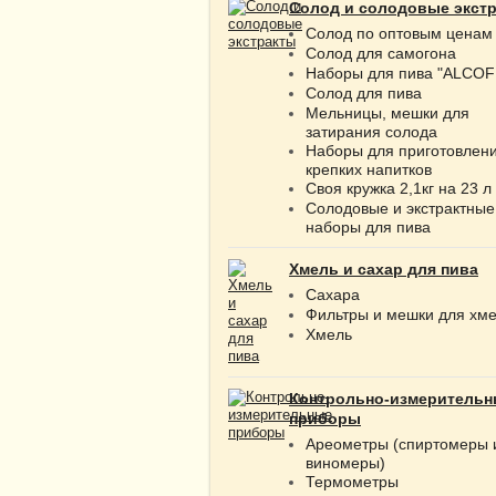
Солод и солодовые экст
Солод по оптовым ценам
Солод для самогона
Наборы для пива "ALCOF
Солод для пива
Мельницы, мешки для
затирания солода
Наборы для приготовлен
крепких напитков
Своя кружка 2,1кг на 23 л
Солодовые и экстрактные
наборы для пива
Хмель и сахар для пива
Сахара
Фильтры и мешки для хм
Хмель
Контрольно-измерительн
приборы
Ареометры (спиртомеры 
виномеры)
Термометры