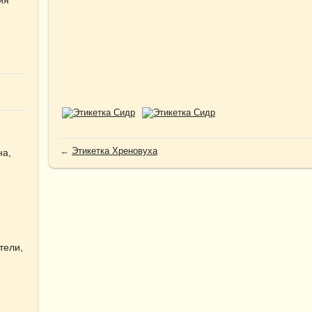
←
Этикетка Хреновуха
на,
тели,