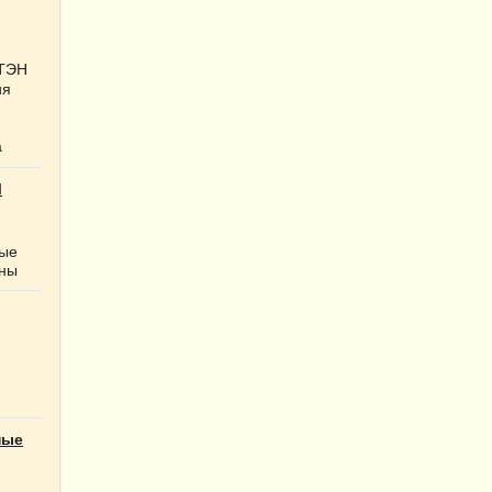
 ТЭН
ия
а
Ы
ные
нны
ные