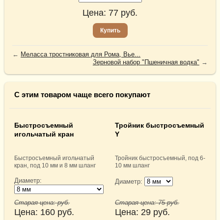
Цена:
77
руб.
Купить
←
Меласса тростниковая для Рома, Вье...
Зерновой набор "Пшеничная водка"
→
С этим товаром чаще всего покупают
Быстросъемный
Тройник быстросъемный
игольчатый кран
Y
Быстросъемный игольчатый
Тройник быстросъемный, под 6-
кран, под 10 мм и 8 мм шланг
10 мм шланг
Диаметр:
Диаметр:
Старая цена:
руб.
Старая цена:
75
руб.
Цена:
160
руб.
Цена:
29
руб.