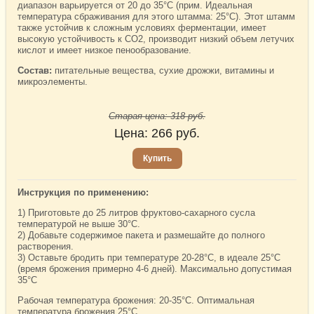
диапазон варьируется от 20 до 35°С (прим. Идеальная
температура сбраживания для этого штамма: 25°С). Этот штамм
также устойчив к сложным условиях ферментации, имеет
высокую устойчивость к СO2, производит низкий объем летучих
кислот и имеет низкое пенообразование.
Состав:
питательные вещества, сухие дрожжи, витамины и
микроэлементы.
Старая цена:
318
руб.
Цена:
266
руб.
Купить
Инструкция по применению:
1) Приготовьте до 25 литров фруктово-сахарного сусла
температурой не выше 30°C.
2) Добавьте содержимое пакета и размешайте до полного
растворения.
3) Оставьте бродить при температуре 20-28°C, в идеале 25°C
(время брожения примерно 4-6 дней). Максимально допустимая
35°C
Рабочая температура брожения: 20-35°С. Оптимальная
температура брожения 25°С.