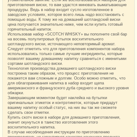
приготовления виски, то вам удастся миновать выматывающие
процедуры. Ведь в набор входит сусло изготовленное в
заводских условиях, которое всего лишь надо восстановить с
помощью воды. К тому же на домашний шотландский виски
цена получается значительно ниже, чем если купить готовый
горячительный напиток.
Использовав набор «SCOTCH WHISKY» вы пополните свой бар
на восемь полулитровых бутылок восхитительного
шотландского виски, источающего неповторимый аромат.
Следует отметить что для приготовления компонентов набора
использовались только самые лучшие ингредиенты, которые
позволят вашему домашнему напитку сравниться с именитыми
сортами шотландского виски.
Технология производства домашнего шотландского виски
построена таким образом, что процесс приготовления не
покажется вам сложным и долгим. Особо можно отметить, что
для облагораживания напитка в набор входит щепа
американского и французского дуба среднего и высокого уровня
обжарки.
Завершающим моментом будет наклейка на бутылки
оригинальных этикеток и контрэтикеток, которые придадут
вашему напитку особый статус, на них вы так же сможете
сделать свои отметки.
Купить скотч виски в наборе для домашнего приготовления,
значит окунуться в таинство изготовления этого
восхитительного напитка.
В случае несоблюдения инструкции по приготовлению
производитель не гарантирует качество конечного продукта.