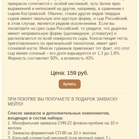
прекрасно сочетается с особой кислинкой, чуть более ярко
выраженной и непохожей на другие, например, в сравнении с
сыром Костромской. Обычно, глазки других видов твердых
сыров имеют овальную или круглую форму, и сыр Российский,
в этом случае, является редким исключением. Если вы
посмотрите на срез сыра Российский, то увидите, что дырочки
имеют неправильную форму (щелевидную, угловатую) и
располагаются по всей поверхности сыра. Консистенция теста,
приготовленного по оригинальной технологии, имеет цвет
слоновой кости. Многих гурманов привлекает тот факт, что этот
сыр менее соленый – его доля варьируется от 1,3 до 1,8%.
Жирность составляет 50%, а влажность 43%.
Цена:
159
руб.
Купить
ПРИ ПОКУПКЕ ВЫ ПОЛУЧАЕТЕ В ПОДАРОК ЗАКВАСКУ
МЕЙТО!
Список заквасок и дополнительных компонентов,
входящих в состав набора:
1. Мезофильная закваска CHN-22 флакон-пробник на 10 л
молока
2. Закваска ферментная СП-90 на 10 л молока
3. Кальций хлористый пищевой (для молока) пакет 2 г