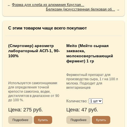
←
Форма для хлеба из алюминия Круглая...
Белкозин (искусственная белковая об...
→
С этим товаром чаще всего покупают
(Спиртомер) ареометр
Meito (Мейто сырная
лабораторный АСП-1, 90-
закваска,
100%
молокосвертывающий
фермент) 1 гр
Ферментный препарат для
производства сыра, 1 г на 100 л
Используется самогонщиками
молока. Подходит для
для определения точной
вегетарианцев
крепости самогона, водки,
дистиллятов в диапазоне от 90
до 100 %.
Количество:
Цена:
275
руб.
Цена:
47
руб.
Подробнее
Купить
Подробнее
Купить