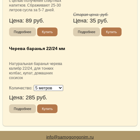
с целью получения спиртных
напитков. Сбраживают 25-30
литров сусла за 5-7 дней.
Старая цена:
руб.
Цена:
89
руб.
Цена:
35
руб.
Подробнее
Купить
Подробнее
Купить
Черева баранья 22/24 мм
Натуральная баранья черева
калибр 22/24, для тонких
колбас, купат, домашних
сосисок
Количество:
Цена:
285
руб.
Подробнее
Купить
info@samogongonim.ru