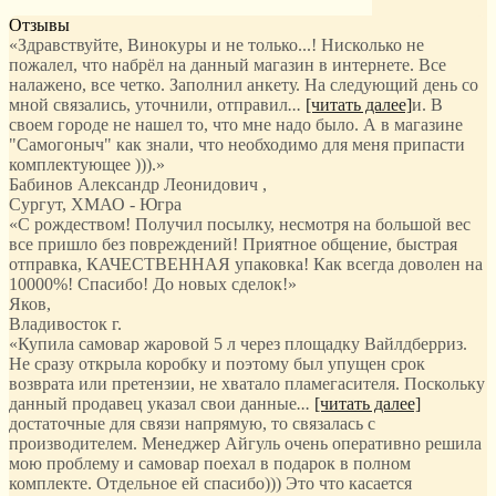
Отзывы
«Здравствуйте, Винокуры и не только...! Нисколько не
пожалел, что набрёл на данный магазин в интернете. Все
налажено, все четко. Заполнил анкету. На следующий день со
мной связались, уточнили, отправил
...
[читать далее]
и. В
своем городе не нашел то, что мне надо было. А в магазине
"Самогоныч" как знали, что необходимо для меня припасти
комплектующее ))).
»
Бабинов Александр Леонидович
,
Сургут, ХМАО - Югра
«С рождеством! Получил посылку, несмотря на большой вес
все пришло без повреждений! Приятное общение, быстрая
отправка, КАЧЕСТВЕННАЯ упаковка! Как всегда доволен на
10000%! Спасибо! До новых сделок!»
Яков
,
Владивосток г.
«Купила самовар жаровой 5 л через площадку Вайлдберриз.
Не сразу открыла коробку и поэтому был упущен срок
возврата или претензии, не хватало пламегасителя. Поскольку
данный продавец указал свои данные
...
[читать далее]
достаточные для связи напрямую, то связалась с
производителем. Менеджер Айгуль очень оперативно решила
мою проблему и самовар поехал в подарок в полном
комплекте. Отдельное ей спасибо))) Это что касается