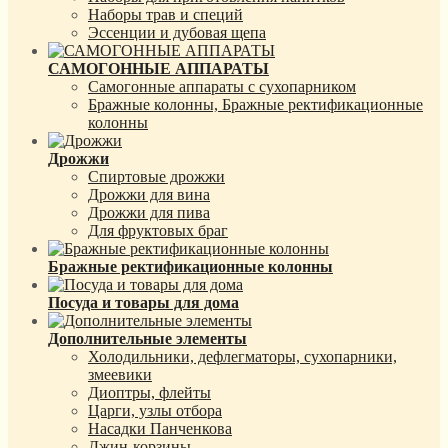
Наборы трав и специй
Эссенции и дубовая щепа
САМОГОННЫЕ АППАРАТЫ
Самогонные аппараты с сухопарником
Бражные колонны, Бражные ректификационные
колонны
Дрожжи
Спиртовые дрожжи
Дрожжи для вина
Дрожжи для пива
Для фруктовых браг
Бражные ректификационные колонны
Посуда и товары для дома
Дополнительные элементы
Холодильники, дефлегматоры, сухопарники,
змеевики
Диоптры, флейты
Царги, узлы отбора
Насадки Панченкова
Джин-корзины