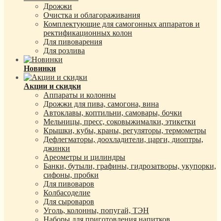
Дрожжи
Очистка и облагораживания
Комплектующие для самогонных аппаратов и
ректификационных колон
Для пивоварения
Для розлива
Новинки
Акции и скидки
Аппараты и колонны
Дрожжи для пива, самогона, вина
Автоклавы, коптильни, самовары, бочки
Мельницы, пресс, соковыжималки, этикетки
Крышки, кубы, краны, регуляторы, термометры
Дефлегматоры, доохладители, царги, диоптры,
джинки
Ареометры и цилиндры
Банки, бутыли, графины, гидрозатворы, укупорки,
сифоны, пробки
Для пивоваров
Колбасоделие
Для сыроваров
Уголь, колонны, попугай, ТЭН
Наборы для приготовления напитков