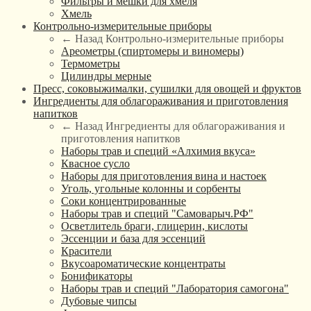
Фильтры и мешки для хмеля
Хмель
Контрольно-измерительные приборы
← Назад
Контрольно-измерительные приборы
Ареометры (спиртомеры и виномеры)
Термометры
Цилиндры мерные
Пресс, соковыжималки, сушилки для овощей и фруктов
Ингредиенты для облагораживания и приготовления
напитков
← Назад
Ингредиенты для облагораживания и
приготовления напитков
Наборы трав и специй «Алхимия вкуса»
Квасное сусло
Наборы для приготовления вина и настоек
Уголь, угольные колонны и сорбенты
Соки концентрированные
Наборы трав и специй "Самоварыч.РФ"
Осветлитель браги, глицерин, кислоты
Эссенции и база для эссенций
Красители
Вкусоароматические концентраты
Бонификаторы
Наборы трав и специй "Лаборатория самогона"
Дубовые чипсы