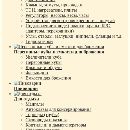
Клампы, хомуты, прокладки
ТЭН, нагреватели, плиты
Регуляторы, насосы, весы, часы
Устройство для контроля крепости - попугай
Подключение к воде (шланги, краны, БРС,
адаптеры, переходники)
Углы, отводы, заглушки, ниппели, фланцы и т.д.
Гидрозатворы
Перегонные кубы и емкости для брожения
Увеличители куба
Перегонные кубы
Крышки и обручи
Фальш-дно
Емкости для брожения
Пивоварни
Для отдыха
Мангалы
Автоклавы для консервирования
Торпеды (трубы)
Сковороды и казаны
Коптильни и дымогенераторы