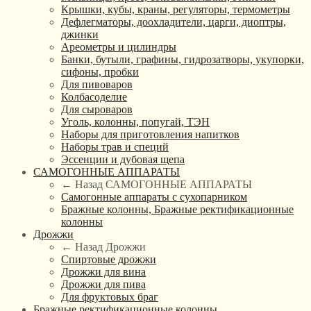
Крышки, кубы, краны, регуляторы, термометры
Дефлегматоры, доохладители, царги, диоптры,
джинки
Ареометры и цилиндры
Банки, бутыли, графины, гидрозатворы, укупорки,
сифоны, пробки
Для пивоваров
Колбасоделие
Для сыроваров
Уголь, колонны, попугай, ТЭН
Наборы для приготовления напитков
Наборы трав и специй
Эссенции и дубовая щепа
САМОГОННЫЕ АППАРАТЫ
← Назад
САМОГОННЫЕ АППАРАТЫ
Самогонные аппараты с сухопарником
Бражные колонны, Бражные ректификационные
колонны
Дрожжи
← Назад
Дрожжи
Спиртовые дрожжи
Дрожжи для вина
Дрожжи для пива
Для фруктовых браг
Бражные ректификационные колонны