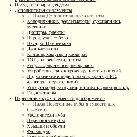
Посуда и товары для дома
Дополнительные элементы
← Назад
Дополнительные элементы
Холодильники, дефлегматоры, сухопарники,
змеевики
Диоптры, флейты
Царги, узлы отбора
Насадки Панченкова
Джин-корзины
Клампы, хомуты, прокладки
ТЭН, нагреватели, плиты
Регуляторы, насосы, весы, часы
Устройство для контроля крепости - попугай
Подключение к воде (шланги, краны, БРС,
адаптеры, переходники)
Углы, отводы, заглушки, ниппели, фланцы и т.д.
Гидрозатворы
Перегонные кубы и емкости для брожения
← Назад
Перегонные кубы и емкости для
брожения
Увеличители куба
Перегонные кубы
Крышки и обручи
Фальш-дно
Емкости для брожения