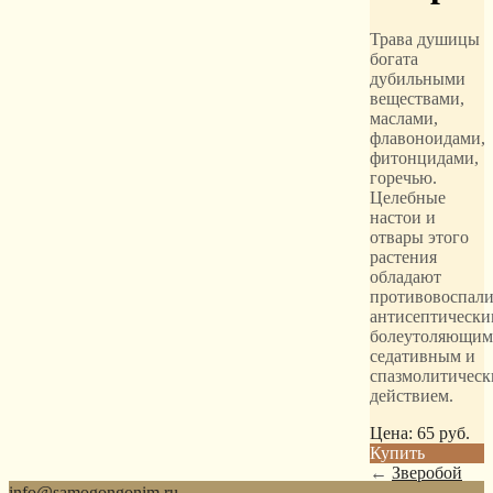
Трава душицы
богата
дубильными
веществами,
маслами,
флавоноидами,
фитонцидами,
горечью.
Целебные
настои и
отвары этого
растения
обладают
противовоспали
антисептически
болеутоляющим
седативным и
спазмолитичес
действием.
Цена:
65
руб.
Купить
←
Зверобой
info@samogongonim.ru