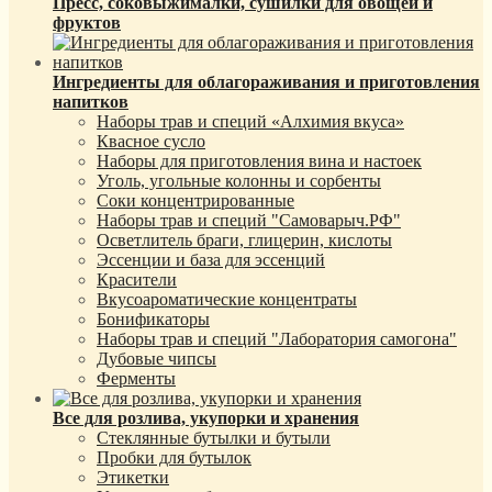
Пресс, соковыжималки, сушилки для овощей и
фруктов
Ингредиенты для облагораживания и приготовления
напитков
Наборы трав и специй «Алхимия вкуса»
Квасное сусло
Наборы для приготовления вина и настоек
Уголь, угольные колонны и сорбенты
Соки концентрированные
Наборы трав и специй "Самоварыч.РФ"
Осветлитель браги, глицерин, кислоты
Эссенции и база для эссенций
Красители
Вкусоароматические концентраты
Бонификаторы
Наборы трав и специй "Лаборатория самогона"
Дубовые чипсы
Ферменты
Все для розлива, укупорки и хранения
Стеклянные бутылки и бутыли
Пробки для бутылок
Этикетки