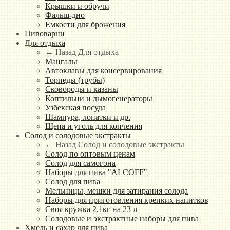
Крышки и обручи
Фальш-дно
Емкости для брожения
Пивоварни
Для отдыха
← Назад
Для отдыха
Мангалы
Автоклавы для консервирования
Торпеды (трубы)
Сковороды и казаны
Коптильни и дымогенераторы
Узбекская посуда
Шампура, лопатки и др.
Щепа и уголь для копчения
Солод и солодовые экстракты
← Назад
Солод и солодовые экстракты
Солод по оптовым ценам
Солод для самогона
Наборы для пива "ALCOFF"
Солод для пива
Мельницы, мешки для затирания солода
Наборы для приготовления крепких напитков
Своя кружка 2,1кг на 23 л
Солодовые и экстрактные наборы для пива
Хмель и сахар для пива