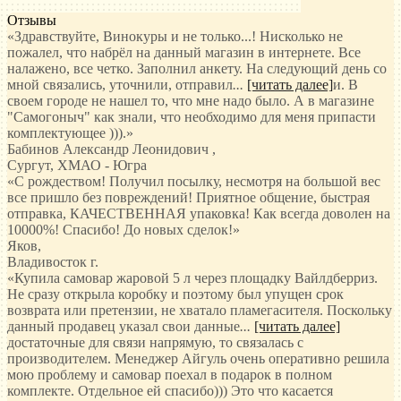
Отзывы
«Здравствуйте, Винокуры и не только...! Нисколько не
пожалел, что набрёл на данный магазин в интернете. Все
налажено, все четко. Заполнил анкету. На следующий день со
мной связались, уточнили, отправил
...
[читать далее]
и. В
своем городе не нашел то, что мне надо было. А в магазине
"Самогоныч" как знали, что необходимо для меня припасти
комплектующее ))).
»
Бабинов Александр Леонидович
,
Сургут, ХМАО - Югра
«С рождеством! Получил посылку, несмотря на большой вес
все пришло без повреждений! Приятное общение, быстрая
отправка, КАЧЕСТВЕННАЯ упаковка! Как всегда доволен на
10000%! Спасибо! До новых сделок!»
Яков
,
Владивосток г.
«Купила самовар жаровой 5 л через площадку Вайлдберриз.
Не сразу открыла коробку и поэтому был упущен срок
возврата или претензии, не хватало пламегасителя. Поскольку
данный продавец указал свои данные
...
[читать далее]
достаточные для связи напрямую, то связалась с
производителем. Менеджер Айгуль очень оперативно решила
мою проблему и самовар поехал в подарок в полном
комплекте. Отдельное ей спасибо))) Это что касается