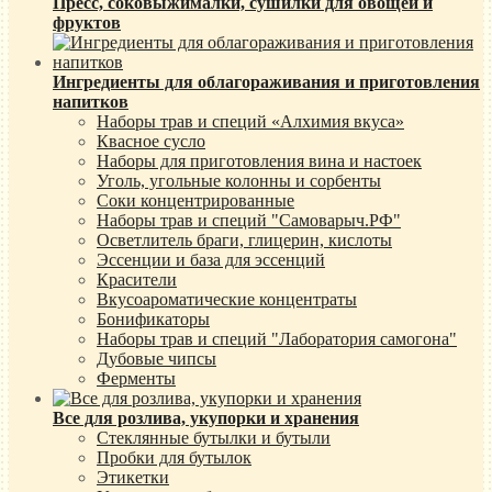
Пресс, соковыжималки, сушилки для овощей и
фруктов
Ингредиенты для облагораживания и приготовления
напитков
Наборы трав и специй «Алхимия вкуса»
Квасное сусло
Наборы для приготовления вина и настоек
Уголь, угольные колонны и сорбенты
Соки концентрированные
Наборы трав и специй "Самоварыч.РФ"
Осветлитель браги, глицерин, кислоты
Эссенции и база для эссенций
Красители
Вкусоароматические концентраты
Бонификаторы
Наборы трав и специй "Лаборатория самогона"
Дубовые чипсы
Ферменты
Все для розлива, укупорки и хранения
Стеклянные бутылки и бутыли
Пробки для бутылок
Этикетки