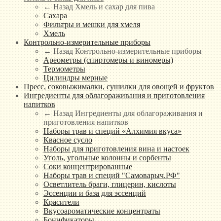
← Назад
Хмель и сахар для пива
Сахара
Фильтры и мешки для хмеля
Хмель
Контрольно-измерительные приборы
← Назад
Контрольно-измерительные приборы
Ареометры (спиртомеры и виномеры)
Термометры
Цилиндры мерные
Пресс, соковыжималки, сушилки для овощей и фруктов
Ингредиенты для облагораживания и приготовления
напитков
← Назад
Ингредиенты для облагораживания и
приготовления напитков
Наборы трав и специй «Алхимия вкуса»
Квасное сусло
Наборы для приготовления вина и настоек
Уголь, угольные колонны и сорбенты
Соки концентрированные
Наборы трав и специй "Самоварыч.РФ"
Осветлитель браги, глицерин, кислоты
Эссенции и база для эссенций
Красители
Вкусоароматические концентраты
Бонификаторы