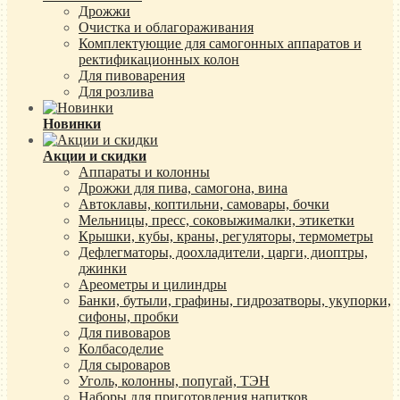
Дрожжи
Очистка и облагораживания
Комплектующие для самогонных аппаратов и
ректификационных колон
Для пивоварения
Для розлива
Новинки
Акции и скидки
Аппараты и колонны
Дрожжи для пива, самогона, вина
Автоклавы, коптильни, самовары, бочки
Мельницы, пресс, соковыжималки, этикетки
Крышки, кубы, краны, регуляторы, термометры
Дефлегматоры, доохладители, царги, диоптры,
джинки
Ареометры и цилиндры
Банки, бутыли, графины, гидрозатворы, укупорки,
сифоны, пробки
Для пивоваров
Колбасоделие
Для сыроваров
Уголь, колонны, попугай, ТЭН
Наборы для приготовления напитков