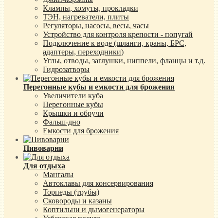
Клампы, хомуты, прокладки
ТЭН, нагреватели, плиты
Регуляторы, насосы, весы, часы
Устройство для контроля крепости - попугай
Подключение к воде (шланги, краны, БРС,
адаптеры, переходники)
Углы, отводы, заглушки, ниппели, фланцы и т.д.
Гидрозатворы
Перегонные кубы и емкости для брожения
Увеличители куба
Перегонные кубы
Крышки и обручи
Фальш-дно
Емкости для брожения
Пивоварни
Для отдыха
Мангалы
Автоклавы для консервирования
Торпеды (трубы)
Сковороды и казаны
Коптильни и дымогенераторы