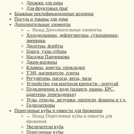
Дрожжи для пива
Для фруктовых браг
Бражные ректификационные колонны
Посуда и товары для дома
Дополнительные элементы
← Назад
Дополнительные элементы
Холодильники, дефлегматоры, сухопарники,
змеевики
Диоптры, флейты
Царги, узлы отбора
Насадки Панченкова
Джин-корзины
Клампы, хомуты, прокладки
ТЭН, нагреватели, плиты
Регуляторы, насосы, весы, часы
Устройство для контроля крепости - попугай
Подключение к воде (шланги, краны, БРС,
адаптеры, переходники)
Углы, отводы, заглушки, ниппели, фланцы и т.д.
Гидрозатворы
Перегонные кубы и емкости для брожения
← Назад
Перегонные кубы и емкости для
брожения
Увеличители куба
Перегонные кубы