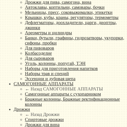
Дрожжи для пива, самогона, вина
Автоклавы, коптильни, самовары, бочки
Мельницы, пресс, соковыжималки, этикетки
Крышки, кубы, краны, регуляторы, термометры
Дефлегматоры, доохладители, царги, диоптры,
джинки
Ареометры и цилиндры
Банки, бутыли, графины, гидрозатворы, укупорки,
сифоны, пробки
Для пивоваров
Колбасоделие
Для сыроваров
Уголь, колонны, попугай, ТЭН
Наборы для приготовления напитков
Наборы трав и специй
Эссенции и дубовая щепа
САМОГОННЫЕ АППАРАТЫ
← Назад
САМОГОННЫЕ АППАРАТЫ
Самогонные аппараты с сухопарником
Бражные колонны, Бражные ректификационные
колонны
Дрожжи
← Назад
Дрожжи
Спиртовые дрожжи
Дрожжи для вина