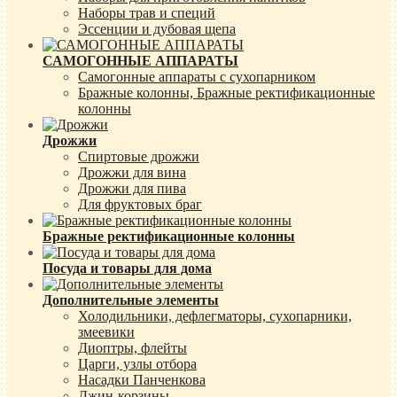
Наборы трав и специй
Эссенции и дубовая щепа
САМОГОННЫЕ АППАРАТЫ
Самогонные аппараты с сухопарником
Бражные колонны, Бражные ректификационные
колонны
Дрожжи
Спиртовые дрожжи
Дрожжи для вина
Дрожжи для пива
Для фруктовых браг
Бражные ректификационные колонны
Посуда и товары для дома
Дополнительные элементы
Холодильники, дефлегматоры, сухопарники,
змеевики
Диоптры, флейты
Царги, узлы отбора
Насадки Панченкова
Джин-корзины