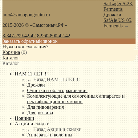
SafLager S-23,
Fermentis
info@samogongonim.ru
Дрожжи
SafAle US-05,
2015-2026 © «Самогоныч.РФ»
Fermentis
→
8-347-299-42-42
8-960-800-42-42
Заказать обратный звонок
Нужна консультация?
Корзина
(
0
)
Каталог
Каталог
НАМ 11 ЛЕТ!!!
← Назад
НАМ 11 ЛЕТ!!!
Дрожжи
Очистка и облагораживания
Комплектующие для самогонных аппаратов и
ректификационных колон
Для пивоварения
Для розлива
Новинки
Акции и скидки
← Назад
Акции и скидки
Аппараты и колонны