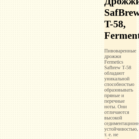
Дрожж
SafBre
T-58,
Ferment
Пивоваренные
дрожжи
Fermetics
Safbrew T-58
обладают
уникальной
способностью
образовывать
пряные и
перечные
ноты. Они
отличаются
высокой
седиментацион
устойчивостью,
т. е. не