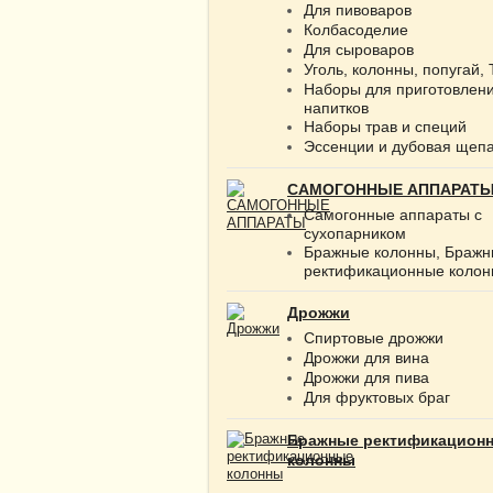
Для пивоваров
Колбасоделие
Для сыроваров
Уголь, колонны, попугай,
Наборы для приготовлен
напитков
Наборы трав и специй
Эссенции и дубовая щеп
САМОГОННЫЕ АППАРАТ
Самогонные аппараты с
сухопарником
Бражные колонны, Браж
ректификационные коло
Дрожжи
Спиртовые дрожжи
Дрожжи для вина
Дрожжи для пива
Для фруктовых браг
Бражные ректификацион
колонны