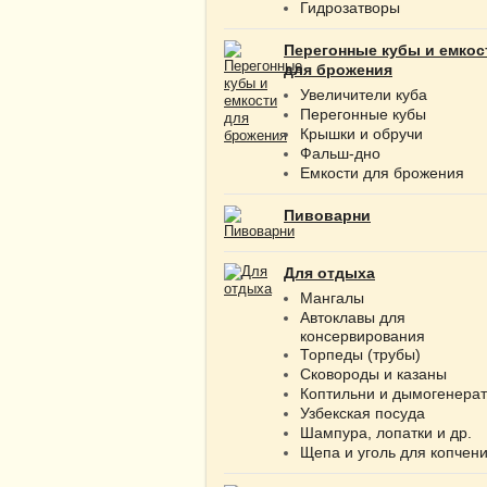
Гидрозатворы
Перегонные кубы и емкос
для брожения
Увеличители куба
Перегонные кубы
Крышки и обручи
Фальш-дно
Емкости для брожения
Пивоварни
Для отдыха
Мангалы
Автоклавы для
консервирования
Торпеды (трубы)
Сковороды и казаны
Коптильни и дымогенера
Узбекская посуда
Шампура, лопатки и др.
Щепа и уголь для копчен