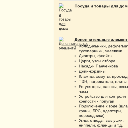
Посуда и товары для дом
Дополнительные элемен
Холодильники, дефлегма
сухопарники, змеевики
Диоптры, флейты
Царги, узлы отбора
Насадки Панченкова
Джин-корзины
Клампы, хомуты, проклад
ТЭН, нагреватели, плиты
Регуляторы, насосы, весы
часы
Устройство для контроля
крепости - попугай
Подключение к воде (шла
краны, БРС, адаптеры,
переходники)
Углы, отводы, заглушки,
ниппели, фланцы и т.д.