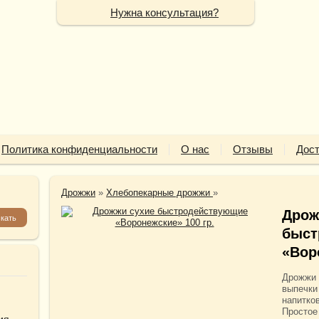
Нужна консультация?
Политика конфиденциальности
О нас
Отзывы
Дост
Дрожжи
»
Хлебопекарные дрожжи
»
Дрож
быст
«Вор
Дрожжи 
выпечки
напитков
Простое
ия