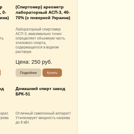
тр
(Спиртомер) ареометр
 0-
лабораторный АСП-3, 40-
ина)
70% (с поверкой Украина)
Лабораторный спиртомер
о
АСП-3, максимально точно
ть
определяет объемную часть
этилового спирта,
содержащегося в водном
растворе.
Цена:
250
руб.
Подробнее
Купить
од
Домашний спирт завод
БРК-51
арат.
Отличный самогонный аппарат!
грева
Утилизирует мощность нагрева
до 8 кВт.