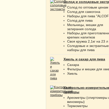
Солод и солодовые экст
Солод по оптовым ценам
Солод для самогона
Наборы для пива "ALCOF
Солод для пива
Мельницы, мешки для
затирания солода
Наборы для приготовлен
крепких напитков
Своя кружка 2,1кг на 23 л
Солодовые и экстрактные
наборы для пива
Хмель и сахар для пива
Сахара
Фильтры и мешки для хм
Хмель
Контрольно-измерительн
приборы
Ареометры (спиртомеры 
виномеры)
Термометры