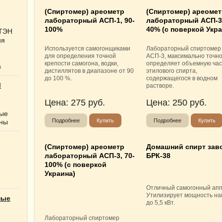
(Спиртомер) ареометр
(Спиртомер) ареоме
лабораторный АСП-1, 90-
лабораторный АСП-3,
100%
40% (с поверкой Укра
 ТЭН
ия
Используется самогонщиками
Лабораторный спиртомер
для определения точной
АСП-3, максимально точн
крепости самогона, водки,
определяет объемную час
а
дистиллятов в диапазоне от 90
этилового спирта,
до 100 %.
содержащегося в водном
Ы
растворе.
Цена:
275
руб.
Цена:
250
руб.
ные
Подробнее
Купить
Подробнее
Купить
нны
(Спиртомер) ареометр
Домашний спирт зав
лабораторный АСП-3, 70-
БРК-38
100% (с поверкой
Украина)
Отличный самогонный апп
Утилизирует мощность на
ные
до 5,5 кВт.
Лабораторный спиртомер