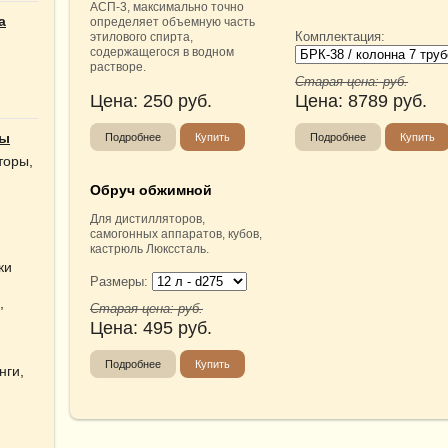
АСП-3, максимально точно
а
определяет объемную часть
Комплектация:
этилового спирта,
содержащегося в водном
растворе.
Старая цена:
руб.
Цена:
250
руб.
Цена:
8789
руб.
ты
Подробнее
Купить
Подробнее
Купить
торы,
Обруч обжимной
Для дистилляторов,
самогонных аппаратов, кубов,
кастрюль Люкссталь.
ки
Размеры:
,
Старая цена:
руб.
Цена:
495
руб.
Подробнее
Купить
нги,