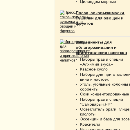
Цилиндры мерные
Пресс, соковыжималки,
сушилки для овощей и
фруктов
Ингредиенты для
облагораживания и
приготовления напитков
Наборы трав и специй
«Алхимия вкуса»
Квасное сусло
Наборы для приготовлен
вина и настоек
Уголь, угольные колонны 
сорбенты
Соки концентрированные
Наборы трав и специй
"Самоварыч.РФ"
Осветлитель браги, глице
кислоты
Эссенции и база для эсс
Красители
Вкусоароматические