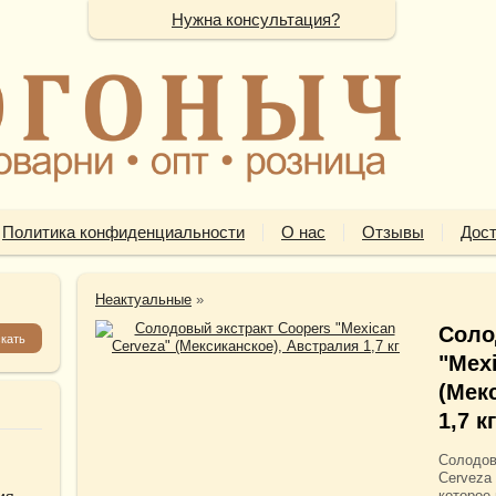
Нужна консультация?
Политика конфиденциальности
О нас
Отзывы
Дост
Неактуальные
»
Соло
"Mex
(Мек
1,7 кг
Солодов
Cerveza
ия
которое