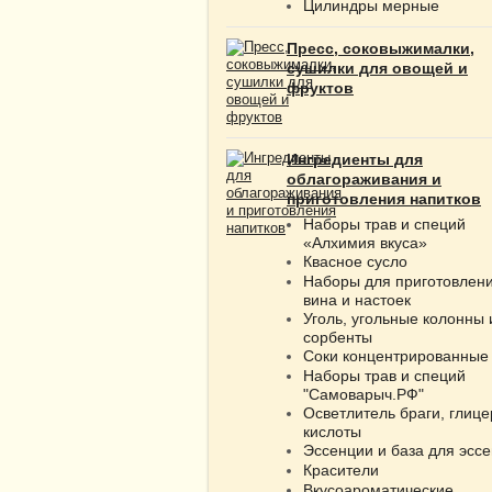
Цилиндры мерные
Пресс, соковыжималки,
сушилки для овощей и
фруктов
Ингредиенты для
облагораживания и
приготовления напитков
Наборы трав и специй
«Алхимия вкуса»
Квасное сусло
Наборы для приготовлен
вина и настоек
Уголь, угольные колонны 
сорбенты
Соки концентрированные
Наборы трав и специй
"Самоварыч.РФ"
Осветлитель браги, глице
кислоты
Эссенции и база для эсс
Красители
Вкусоароматические