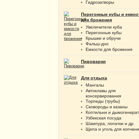
Гидрозатворы
Перегонные кубы и емкос
для брожения
Увеличители куба
Перегонные кубы
Крышки и обручи
Фальш-дно
Емкости для брожения
Пивоварни
Для отдыха
Мангалы
Автоклавы для
консервирования
Торпеды (трубы)
Сковороды и казаны
Коптильни и дымогенера
Узбекская посуда
Шампура, лопатки и др.
Щепа и уголь для копчен