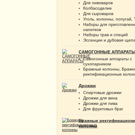
Для пивоваров
Колбасоделие
Для сыроваров
Уголь, колонны, попугай,
Наборы для приготовлен
напитков
Наборы трав и специй
Эссенции и дубовая щеп
САМОГОННЫЕ АППАРАТ
Самогонные аппараты с
сухопарником
Бражные колонны, Браж
ректификационные коло
Дрожжи
Спиртовые дрожжи
Дрожжи для вина
Дрожжи для пива
Для фруктовых браг
Бражные ректификацион
колонны