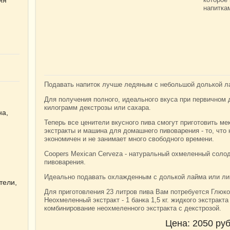
напитка
Подавать напиток лучше ледяным с небольшой долькой л
Для получения полного, идеального вкуса при первичном
килограмм декстрозы или сахара.
на,
Теперь все ценители вкусного пива смогут приготовить м
экстракты и машина для домашнего пивоварения - то, что
экономичен и не занимает много свободного времени.
Coopers Mexican Cerveza - натуральный охмеленный соло
пивоварения.
Идеально подавать охлажденным с долькой лайма или ли
тели,
Для приготовления 23 литров пива Вам потребуется Глюкоза
Неохмеленный экстракт - 1 банка 1,5 кг. жидкого экстракта
комбинирование неохмеленного экстракта с декстрозой.
Цена:
2050
руб