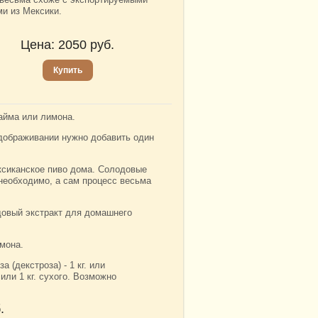
ми из Мексики.
Цена:
2050
руб.
Купить
айма или лимона.
 дображивании нужно добавить один
ексиканское пиво дома. Солодовые
 необходимо, а сам процесс весьма
довый экстракт для домашнего
мона.
 (декстроза) - 1 кг. или
 или 1 кг. сухого. Возможно
.