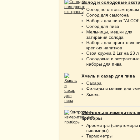
Солод и солодовые экст
Солод по оптовым ценам
Солод для самогона
Наборы для пива "ALCOF
Солод для пива
Мельницы, мешки для
затирания солода
Наборы для приготовлен
крепких напитков
Своя кружка 2,1кг на 23 л
Солодовые и экстрактные
наборы для пива
Хмель и сахар для пива
Сахара
Фильтры и мешки для хм
Хмель
Контрольно-измерительн
приборы
Ареометры (спиртомеры 
виномеры)
Термометры