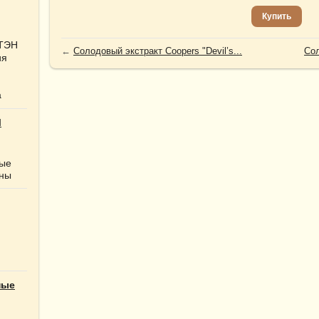
Купить
 ТЭН
←
Солодовый экстракт Coopers "Devil’s...
Сол
ия
а
Ы
ные
нны
ные