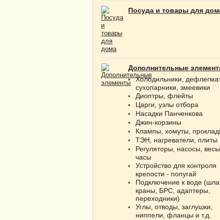
Посуда и товары для дом
Дополнительные элемен
Холодильники, дефлегма
сухопарники, змеевики
Диоптры, флейты
Царги, узлы отбора
Насадки Панченкова
Джин-корзины
Клампы, хомуты, проклад
ТЭН, нагреватели, плиты
Регуляторы, насосы, весы
часы
Устройство для контроля
крепости - попугай
Подключение к воде (шла
краны, БРС, адаптеры,
переходники)
Углы, отводы, заглушки,
ниппели, фланцы и т.д.