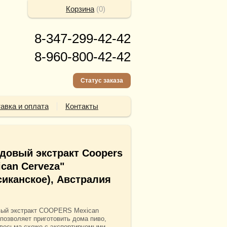
Корзина
(
0
)
8-347-299-42-42
8-960-800-42-42
Статус заказа
авка и оплата
Контакты
довый экстракт Coopers
ican Cerveza"
сиканское), Австралия
ый экстракт COOPERS Mexican
 позволяет приготовить дома пиво,
 весьма схоже с экспортируемыми