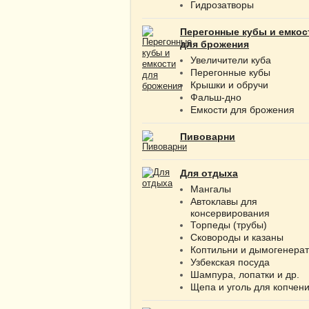
Гидрозатворы
Перегонные кубы и емкос
для брожения
Увеличители куба
Перегонные кубы
Крышки и обручи
Фальш-дно
Емкости для брожения
Пивоварни
Для отдыха
Мангалы
Автоклавы для
консервирования
Торпеды (трубы)
Сковороды и казаны
Коптильни и дымогенера
Узбекская посуда
Шампура, лопатки и др.
Щепа и уголь для копчен