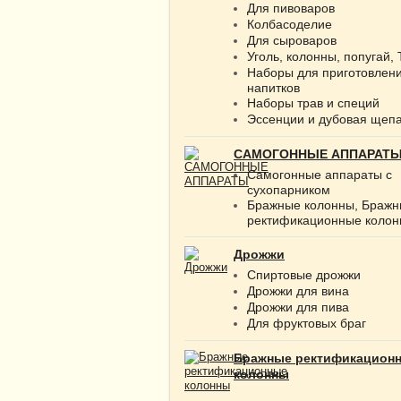
Для пивоваров
Колбасоделие
Для сыроваров
Уголь, колонны, попугай,
Наборы для приготовлен
напитков
Наборы трав и специй
Эссенции и дубовая щеп
САМОГОННЫЕ АППАРАТ
Самогонные аппараты с
сухопарником
Бражные колонны, Браж
ректификационные коло
Дрожжи
Спиртовые дрожжи
Дрожжи для вина
Дрожжи для пива
Для фруктовых браг
Бражные ректификацион
колонны