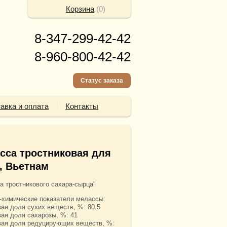
Корзина
(
0
)
8-347-299-42-42
8-960-800-42-42
Статус заказа
авка и оплата
Контакты
сса тростниковая для
, Вьетнам
а тростникового сахара-сырца"
о-химические показатели мелассы:
вая доля сухих веществ, %: 80.5
вая доля сахарозы, %: 41
вая доля редуцирующих веществ, %: