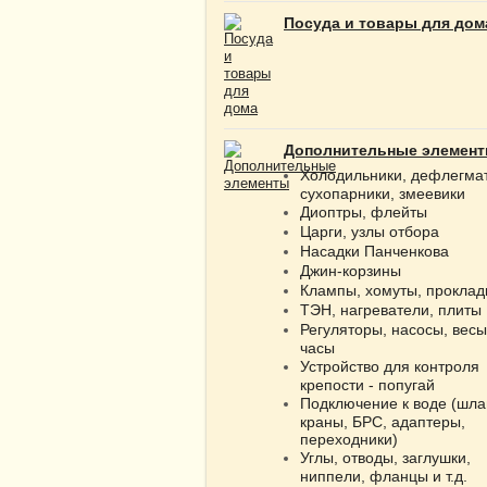
Посуда и товары для дом
Дополнительные элемен
Холодильники, дефлегма
сухопарники, змеевики
Диоптры, флейты
Царги, узлы отбора
Насадки Панченкова
Джин-корзины
Клампы, хомуты, проклад
ТЭН, нагреватели, плиты
Регуляторы, насосы, весы
часы
Устройство для контроля
крепости - попугай
Подключение к воде (шла
краны, БРС, адаптеры,
переходники)
Углы, отводы, заглушки,
ниппели, фланцы и т.д.