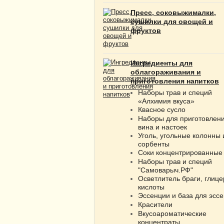
Пресс, соковыжималки,
сушилки для овощей и
фруктов
Ингредиенты для
облагораживания и
приготовления напитков
Наборы трав и специй
«Алхимия вкуса»
Квасное сусло
Наборы для приготовлен
вина и настоек
Уголь, угольные колонны 
сорбенты
Соки концентрированные
Наборы трав и специй
"Самоварыч.РФ"
Осветлитель браги, глице
кислоты
Эссенции и база для эсс
Красители
Вкусоароматические
концентраты