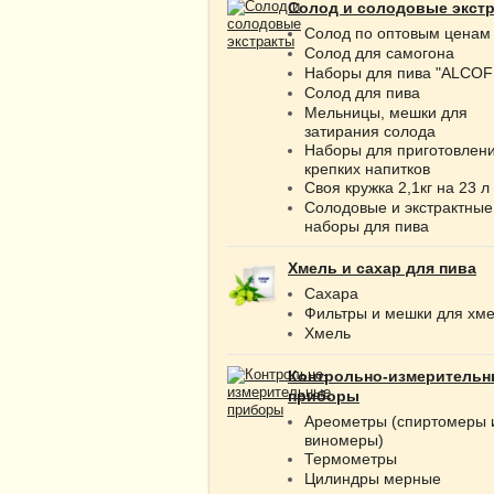
Солод и солодовые экст
Солод по оптовым ценам
Солод для самогона
Наборы для пива "ALCOF
Солод для пива
Мельницы, мешки для
затирания солода
Наборы для приготовлен
крепких напитков
Своя кружка 2,1кг на 23 л
Солодовые и экстрактные
наборы для пива
Хмель и сахар для пива
Сахара
Фильтры и мешки для хм
Хмель
Контрольно-измерительн
приборы
Ареометры (спиртомеры 
виномеры)
Термометры
Цилиндры мерные