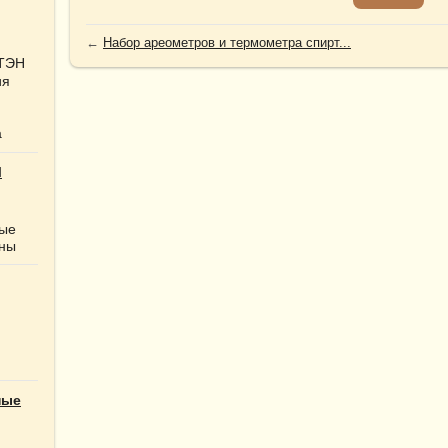
←
Набор ареометров и термометра спирт...
 ТЭН
ия
а
Ы
ные
нны
ные