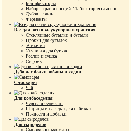
Бонификаторы
Наборы трав и специй "Лаборатория самогона"
Дубовые чипсы
Ферменты
Все для розлива, укупорки и хранения
Стеклянные бутылки и бутыли
Пробки для бутылок
Этикетки
Укупорка для бутылок
Розлив и сушка
Сифоны
Дубовые бочки, жбаны и кадки
Самовары
Чай
Для колбасоделия
Черева и белкозин
Шприцы и насадки для набивки
Пряности и добавки
Для сыроделов
Сыроварни, мармиты