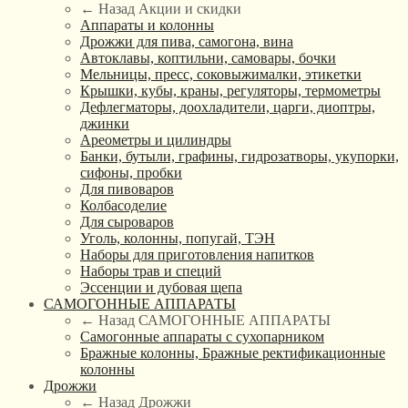
← Назад
Акции и скидки
Аппараты и колонны
Дрожжи для пива, самогона, вина
Автоклавы, коптильни, самовары, бочки
Мельницы, пресс, соковыжималки, этикетки
Крышки, кубы, краны, регуляторы, термометры
Дефлегматоры, доохладители, царги, диоптры,
джинки
Ареометры и цилиндры
Банки, бутыли, графины, гидрозатворы, укупорки,
сифоны, пробки
Для пивоваров
Колбасоделие
Для сыроваров
Уголь, колонны, попугай, ТЭН
Наборы для приготовления напитков
Наборы трав и специй
Эссенции и дубовая щепа
САМОГОННЫЕ АППАРАТЫ
← Назад
САМОГОННЫЕ АППАРАТЫ
Самогонные аппараты с сухопарником
Бражные колонны, Бражные ректификационные
колонны
Дрожжи
← Назад
Дрожжи