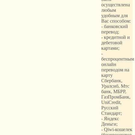
осуществлена
любым
удобным для
Вас способом:
- банковский
перевод;
- кредитной и
дебетовой
картами;
-
беспроцентным
онлайн
переводом на
карту
Сбербанк,
Уралсиб, Мтс
банк, МБРР,
ГазПромБанк,
UniCredit,
Русский
Стандарт;
- Яндекс
Деньги;
- Qiwi-кошелек
(беспроцентно