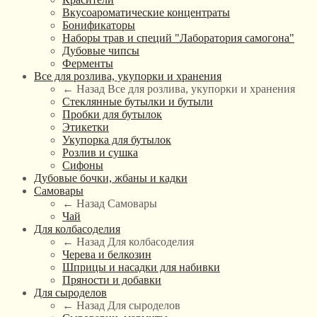
Вкусоароматические концентраты
Бонификаторы
Наборы трав и специй "Лаборатория самогона"
Дубовые чипсы
Ферменты
Все для розлива, укупорки и хранения
← Назад
Все для розлива, укупорки и хранения
Стеклянные бутылки и бутыли
Пробки для бутылок
Этикетки
Укупорка для бутылок
Розлив и сушка
Сифоны
Дубовые бочки, жбаны и кадки
Самовары
← Назад
Самовары
Чай
Для колбасоделия
← Назад
Для колбасоделия
Черева и белкозин
Шприцы и насадки для набивки
Пряности и добавки
Для сыроделов
← Назад
Для сыроделов