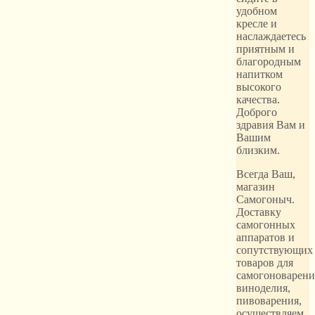
удобном
кресле и
наслаждаетесь
приятным и
благородным
напитком
высокого
качества.
Доброго
здравия Вам и
Вашим
близким.
Всегда Ваш,
магазин
Самогоныч.
Доставку
самогонных
аппаратов и
сопутствующих
товаров для
самогоноварени
виноделия,
пивоварения,
осуществляем