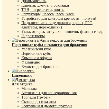
Джин-корзины
Клампы, хомуты, прокладки
ТЭН, нагреватели, плиты
Регуляторы, насосы, весы, часы
Устройство для контроля крепости - попугай
Подключение к воде (шланги, краны, БРС,
адаптеры, переходники)
Углы, отводы, заглушки, ниппели, фланцы и т.д.
Гидрозатворы
Перегонные кубы и емкости для брожения
Увеличители куба
Перегонные кубы
Крышки и обручи
Фальш-дно
Емкости для брожения
Пивоварни
Для отдыха
Мангалы
Автоклавы для консервирования
Торпеды (трубы)
Сковороды и казаны
Коптильни и дымогенераторы