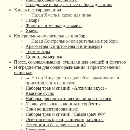
Солодовые и экстрактные наборы для пива
Хмель и сахар для пива
← Назад
Хмель и сахар для пива
Сахара
Фильтры и мешки для хмеля
Хмель
Контрольно-измерительные приборы
← Назад
Контрольно-измерительные приборы
Ареометры (спиртомеры и виномеры)
Термометры
Цилиндры мерные
Пресс, соковыжималки, сушилки для овощей и фруктов
Ингредиенты для облагораживания и приготовления
напитков
← Назад
Ингредиенты для облагораживания и
приготовления напитков
Наборы трав и специй «Алхимия вкуса»
Квасное сусло
Наборы для приготовления вина и настоек
Уголь, угольные колонны и сорбенты
Соки концентрированные
Наборы трав и специй "Самоварыч.РФ"
Осветлитель браги, глицерин, кислоты
Эссенции и база для эссенций
Красители