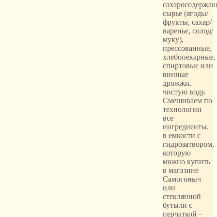
сахаросодержащ
сырье (ягоды/
фрукты, сахар/
варенье, солод/
муку),
прессованные,
хлебопекарные,
спиртовые или
винные
дрожжи,
чистую воду.
Смешиваем по
технологии
все
ингредиенты,
в емкости с
гидрозатвором,
которую
можно купить
в магазине
Самогоныч
или
стеклянной
бутыли с
перчаткой –