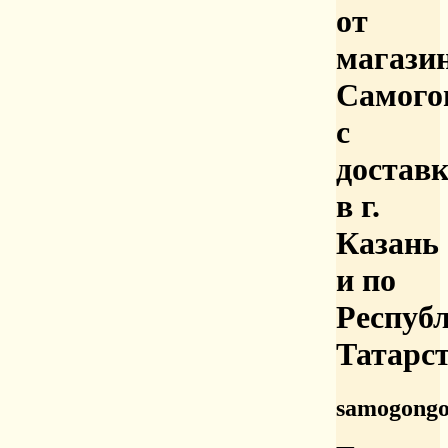
от
магази
Самого
с
достав
в г.
Казань
и по
Респуб
Татарс
samogongo