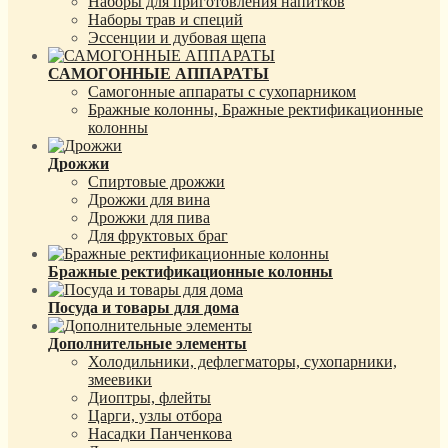
Наборы для приготовления напитков
Наборы трав и специй
Эссенции и дубовая щепа
САМОГОННЫЕ АППАРАТЫ
Самогонные аппараты с сухопарником
Бражные колонны, Бражные ректификационные
колонны
Дрожжи
Спиртовые дрожжи
Дрожжи для вина
Дрожжи для пива
Для фруктовых браг
Бражные ректификационные колонны
Посуда и товары для дома
Дополнительные элементы
Холодильники, дефлегматоры, сухопарники,
змеевики
Диоптры, флейты
Царги, узлы отбора
Насадки Панченкова