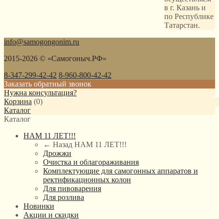
в г. Казань и
по Республике
Татарстан.
info@samogongonim.ru
2015-2026 © «Самогоныч.РФ»
8-347-299-42-42
8-960-800-42-42
Заказать обратный звонок
Нужна консультация?
Корзина
(
0
)
Каталог
Каталог
НАМ 11 ЛЕТ!!!
← Назад
НАМ 11 ЛЕТ!!!
Дрожжи
Очистка и облагораживания
Комплектующие для самогонных аппаратов и
ректификационных колон
Для пивоварения
Для розлива
Новинки
Акции и скидки