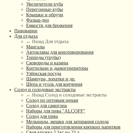
Увеличители куба
Перегонные кубы
Крышки и обручи
Фальш-дно
Емкости для брожения
Пивоварни
Для отдыха
← Назад
Для отдыха
Мангалы
Автоклавы для консервирования
Торпеды (трубы)
Сковороды и казаны
Коптильни и дымогенераторы
Узбекская посуда
Шампура, лопатки и др.
Щепа и уголь для копчения
Солод и солодовые экстракты
← Назад
Солод и солодовые экстракты
Солод по оптовым ценам
Солод для самогона
Наборы для пива "ALCOFF"
Солод для пива
Мельницы, мешки для затирания солода
Наборы для приготовления крепких напитков
Своя кружка 2,1кг на 23 л