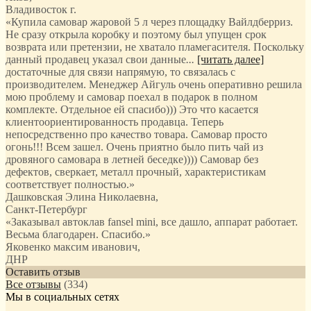
Владивосток г.
«Купила самовар жаровой 5 л через площадку Вайлдберриз.
Не сразу открыла коробку и поэтому был упущен срок
возврата или претензии, не хватало пламегасителя. Поскольку
данный продавец указал свои данные
...
[читать далее]
достаточные для связи напрямую, то связалась с
производителем. Менеджер Айгуль очень оперативно решила
мою проблему и самовар поехал в подарок в полном
комплекте. Отдельное ей спасибо))) Это что касается
клиентоориентированность продавца. Теперь
непосредственно про качество товара. Самовар просто
огонь!!! Всем зашел. Очень приятно было пить чай из
дровяного самовара в летней беседке)))) Самовар без
дефектов, сверкает, металл прочный, характеристикам
соответствует полностью.
»
Дашковская Элина Николаевна
,
Санкт-Петербург
«Заказывал автоклав fansel mini, все дашло, аппарат работает.
Весьма благодарен. Спасибо.»
Яковенко максим иванович
,
ДНР
Оставить отзыв
Все отзывы
(334)
Мы в социальных сетях