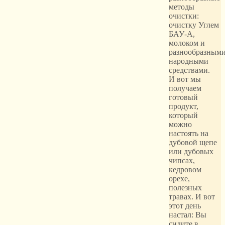
методы
очистки:
очистку Углем
БАУ-А,
молоком и
разнообразным
народными
средствами.
И вот мы
получаем
готовый
продукт,
который
можно
настоять на
дубовой щепе
или дубовых
чипсах,
кедровом
орехе,
полезных
травах. И вот
этот день
настал: Вы
сидите в