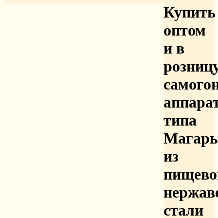
Купить
оптом
и в
розниц
самого
аппара
типа
Магар
из
пищево
нержав
стали