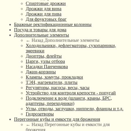
Спиртовые дрожжи
Дрожжи для вина
Дрожжи для пива
Для фруктовых браг
Бражные ректификационные колонны
Посуда и товары для дома
Дополнительные элементы
← Назад
Дополнительные элементы
Холодильники, дефлегматоры, сухопарники,
змеевики
Диоптры, флейты
Царги, узлы отбора
Насадки Панченкова
Джин-корзины
Клампы, хомуты, прокладки
ТЭН, нагреватели, плиты
Регуляторы, насосы, весы, часы
Устройство для контроля крепости - попугай
Подключение к воде (шланги, краны, БРС,
адаптеры, переходники)
Углы, отводы, заглушки, ниппели, фланцы и т.д.
Гидрозатворы
Перегонные кубы и емкости для брожения
← Назад
Перегонные кубы и емкости для
брожения