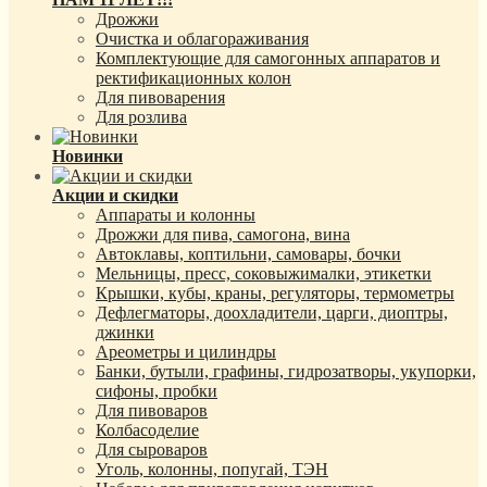
Дрожжи
Очистка и облагораживания
Комплектующие для самогонных аппаратов и
ректификационных колон
Для пивоварения
Для розлива
Новинки
Акции и скидки
Аппараты и колонны
Дрожжи для пива, самогона, вина
Автоклавы, коптильни, самовары, бочки
Мельницы, пресс, соковыжималки, этикетки
Крышки, кубы, краны, регуляторы, термометры
Дефлегматоры, доохладители, царги, диоптры,
джинки
Ареометры и цилиндры
Банки, бутыли, графины, гидрозатворы, укупорки,
сифоны, пробки
Для пивоваров
Колбасоделие
Для сыроваров
Уголь, колонны, попугай, ТЭН