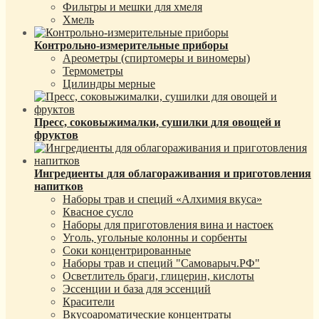
Фильтры и мешки для хмеля
Хмель
Контрольно-измерительные приборы
Ареометры (спиртомеры и виномеры)
Термометры
Цилиндры мерные
Пресс, соковыжималки, сушилки для овощей и
фруктов
Ингредиенты для облагораживания и приготовления
напитков
Наборы трав и специй «Алхимия вкуса»
Квасное сусло
Наборы для приготовления вина и настоек
Уголь, угольные колонны и сорбенты
Соки концентрированные
Наборы трав и специй "Самоварыч.РФ"
Осветлитель браги, глицерин, кислоты
Эссенции и база для эссенций
Красители
Вкусоароматические концентраты